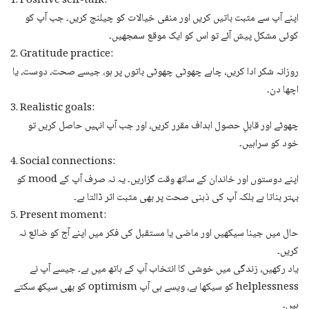
1. Positive self-talk:
اپنے آپ سے مثبت باتیں کریں اور منفی خیالات کو چیلنج کریں۔ جب آپ کو
کوئی مشکل پیش آئے تو اس کو ایک موقع سمجھیں۔
2. Gratitude practice:
روزانہ شکر ادا کریں، چاہے چھوٹی چھوٹی باتوں پر ہو، جیسے صحت، دوست، یا
اچھا دن۔
3. Realistic goals:
چھوٹے اور قابلِ حصول اہداف مقرر کریں، اور جب آپ انہیں حاصل کریں تو
خود کو سراہیں۔
4. Social connections:
اپنے دوستوں اور خاندان کے ساتھ وقت گزاریں۔ یہ نہ صرف آپ کے mood کو
بہتر بناتا ہے بلکہ آپ کی ذہنی صحت پر بھی مثبت اثر ڈالتا ہے۔
5. Present moment:
حال میں جینا سیکھیں اور ماضی یا مستقبل کی فکر میں اپنے آج کو ضائع نہ
کریں۔
یاد رکھیں، زندگی میں خوشی کا انتخاب آپ کے ہاتھ میں ہے۔ جیسے آپ نے
helplessness کو سیکھا ہے، ویسے ہی آپ optimism کو بھی سیکھ سکتے
ہیں۔