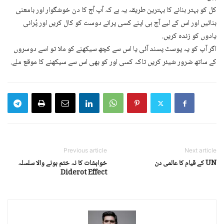
کل کو بہتر بنانے کا بہترین طریقہ یہ ہے کہ آپ آج کا دن خوشگوار اور بامعنی
بنائیں اور اس کے لیے آج ہی اپنے کسی پرانے دوست کو کال کریں اور پُرانی
یادوں کو زندہ کریں.
اگر آپ کو یہ پوسٹ پسند آئی یا اس سے کچھ سیکھنے کو ملا تو اسے دوسروں
کے ساتھ ضرور شیئر کریں تاکہ کسی اور کو بھی اس سے سیکھنے کا موقع ملے.
Previous article
Next article
UN کے قیام کا عالمی دن
خواہشات کا نہ ختم ہونے والا سلسلہ
Diderot Effect