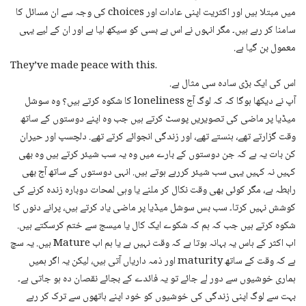
میں مبتلا ہیں اور اکثریت اپنی عادات اور choices کی وجہ سے ان مسائل کا
سامنا کر رہے ہیں۔ مگر انہوں نے اس بے بسی کو سیکھ لیا ہے اور ان کے لیے یہی
معمول بن گیا ہے.
They’ve made peace with this.
اس کی ایک بڑی سادہ سی مثال ہے.
آپ نے دیکھا ہوگا کہ کہ لوگ آج loneliness کا شکوہ کرتے ہیں؟ وہ سوشل
میڈیا پر ماضی کی تصویریں پوسٹ کرتے ہیں جب وہ اپنے دوستوں کے ساتھ
وقت گزارتے تھے، ہنستے تھے، اور زندگی انجوائے کرتے تھے. دلچسپ اور حیران
کن بات یہ ہے کہ جن دوستوں کے بارے میں وہ یہ سب شیئر کرتے ہیں وہ بھی
کہیں نہ کہیں یہی سب شیئر کررہے ہوتے ہیں. انہی دوستوں کے ساتھ آج بھی
رابطہ ہے، مگر کوئی بھی وقت نکال کر ملنے یا وہی لمحات دوبارہ زندہ کرنے کی
کوشش نہیں کرتا۔ سب بس سوشل میڈیا پر ماضی یاد کرتے ہیں، پرانے دنوں کا
شکوہ کرتے ہیں جب کہ ہم کہ شکوے ایک کال یا میسج سے ختم کرسکتے ہیں.
اب اکثر کے ہاس یہ بہانہ ہوتا ہے کہ وقت نہیں ہے یا ہم اب Mature ہیں. یہ سچ
ہے کہ وقت کے ساتھ maturity اور ذمہ داریاں آتی ہیں، لیکن یہ اگر ہمیں
ہماری خوشیوں سے دور لے جائے تو یہ فائدے کے بجائے نقصان دہ ہو جاتی ہے۔
بہت سے لوگ اپنی زندگی کی خوشیوں کو خود اپنے ہاتھوں سے ترک کر رہے