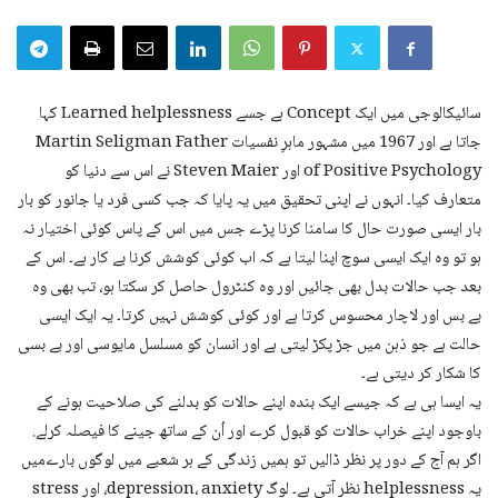
سائیکالوجی میں ایک Concept ہے جسے Learned helplessness کہا
جاتا ہے اور 1967 میں مشہور ماہرِ نفسیات Martin Seligman Father
of Positive Psychology اور Steven Maier نے اس سے دنیا کو
متعارف کیا۔ انہوں نے اپنی تحقیق میں یہ پایا کہ جب کسی فرد یا جانور کو بار
بار ایسی صورت حال کا سامنا کرنا پڑے جس میں اس کے پاس کوئی اختیار نہ
ہو تو وہ ایک ایسی سوچ اپنا لیتا ہے کہ اب کوئی کوشش کرنا بے کار ہے۔ اس کے
بعد جب حالات بدل بھی جائیں اور وہ کنٹرول حاصل کر سکتا ہو، تب بھی وہ
بے بس اور لاچار محسوس کرتا ہے اور کوئی کوشش نہیں کرتا۔ یہ ایک ایسی
حالت ہے جو ذہن میں جڑ پکڑ لیتی ہے اور انسان کو مسلسل مایوسی اور بے بسی
کا شکار کر دیتی ہے۔
یہ ایسا ہی ہے کہ جیسے ایک بندہ اپنے حالات کو بدلنے کی صلاحیت ہونے کے
باوجود اپنے خراب حالات کو قبول کرے اور اُن کے ساتھ جینے کا فیصلہ کرلے.
اگر ہم آج کے دور پر نظر ڈالیں تو ہمیں زندگی کے ہر شعبے میں لوگوں بارےمیں
یہ helplessness نظر آتی ہے۔ لوگ depression، anxiety، اور stress