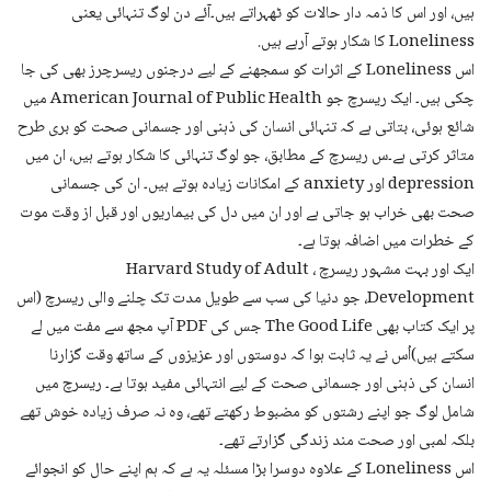
ہیں، اور اس کا ذمہ دار حالات کو ٹھہراتے ہیں۔آئے دن لوگ تنہائی یعنی
Loneliness کا شکار ہوتے آرہے ہیں.
اس Loneliness کے اثرات کو سمجھنے کے لیے درجنوں ریسرچرز بھی کی جا
چکی ہیں۔ ایک ریسرچ جو American Journal of Public Health میں
شائع ہوئی، بتاتی ہے کہ تنہائی انسان کی ذہنی اور جسمانی صحت کو بری طرح
متاثر کرتی ہے۔س ریسرچ کے مطابق، جو لوگ تنہائی کا شکار ہوتے ہیں، ان میں
depression اور anxiety کے امکانات زیادہ ہوتے ہیں۔ ان کی جسمانی
صحت بھی خراب ہو جاتی ہے اور ان میں دل کی بیماریوں اور قبل از وقت موت
کے خطرات میں اضافہ ہوتا ہے۔
ایک اور بہت مشہور ریسرچ ، Harvard Study of Adult
Development، جو دنیا کی سب سے طویل مدت تک چلنے والی ریسرچ (اس
پر ایک کتاب بھی The Good Life جس کی PDF آپ مجھ سے مفت میں لے
سکتے ہیں)اُس نے یہ ثابت ہوا کہ دوستوں اور عزیزوں کے ساتھ وقت گزارنا
انسان کی ذہنی اور جسمانی صحت کے لیے انتہائی مفید ہوتا ہے۔ ریسرچ میں
شامل لوگ جو اپنے رشتوں کو مضبوط رکھتے تھے، وہ نہ صرف زیادہ خوش تھے
بلکہ لمبی اور صحت مند زندگی گزارتے تھے۔
اس Loneliness کے علاوہ دوسرا بڑا مسئلہ یہ ہے کہ ہم اپنے حال کو انجوائے