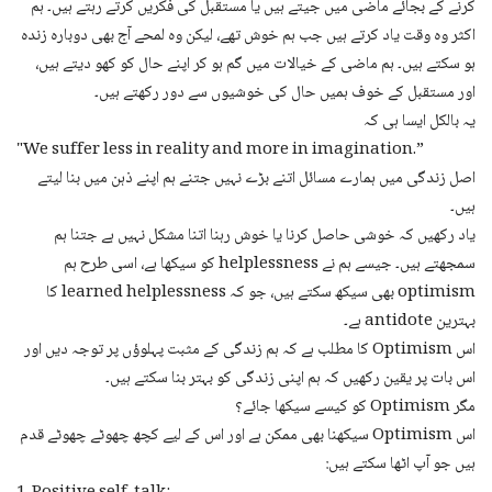
کرنے کے بجائے ماضی میں جیتے ہیں یا مستقبل کی فکریں کرتے رہتے ہیں۔ ہم
اکثر وہ وقت یاد کرتے ہیں جب ہم خوش تھے، لیکن وہ لمحے آج بھی دوبارہ زندہ
ہو سکتے ہیں۔ ہم ماضی کے خیالات میں گم ہو کر اپنے حال کو کھو دیتے ہیں،
اور مستقبل کے خوف ہمیں حال کی خوشیوں سے دور رکھتے ہیں۔
یہ بالکل ایسا ہی کہ
"We suffer less in reality and more in imagination.”
اصل زندگی میں ہمارے مسائل اتنے بڑے نہیں جتنے ہم اپنے ذہن میں بنا لیتے
ہیں۔
یاد رکھیں کہ خوشی حاصل کرنا یا خوش رہنا اتنا مشکل نہیں ہے جتنا ہم
سمجھتے ہیں۔ جیسے ہم نے helplessness کو سیکھا ہے، اسی طرح ہم
optimism بھی سیکھ سکتے ہیں، جو کہ learned helplessness کا
بہترین antidote ہے۔
اس Optimism کا مطلب ہے کہ ہم زندگی کے مثبت پہلوؤں پر توجہ دیں اور
اس بات پر یقین رکھیں کہ ہم اپنی زندگی کو بہتر بنا سکتے ہیں۔
مگر Optimism کو کیسے سیکھا جائے؟
اس Optimism سیکھنا بھی ممکن ہے اور اس کے لیے کچھ چھوٹے چھوٹے قدم
ہیں جو آپ اٹھا سکتے ہیں: