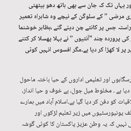
ور یہاں تک کہ جان سے بھی ہاتھ دھو بیٹھتی
ی مرضی ” کے سلوگن کے نیچے وہ شاہراہ تعمیر
راستہ جس پر کانٹے چن دیئے گئے ،بظاہر خوشنما
ی پروردہ چند "آنٹیوں ” نے بہلا پھسلا کر کتنے
 پر لا کھڑا کر دیا ہے۔مگر افسوس انہیں کوئی
درسگاہوں اور تعلیمی اداروں کے حیا باختہ ماحول
یا ہے ۔ مخلوط میل جول، بے خوف و حیا انداز،
یات کو دفن کر دیا گیا ہے۔اسلام آباد میں ہمارے
 یونیورسٹیوں میں زیر تعلیم لڑکوں اور
ہی نہیں کہ یہ وطن عزیز پاکستان کا کوئی گوشہ