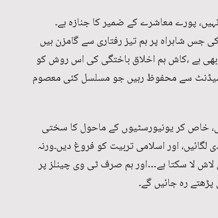
نہیں، پورے معاشرے کے ضمیر کا جنازہ ہے۔
ی جس شاہراہ پر ہم تیز رفتاری سے گامزن ہیں
ر بھی ہے ،کاش ہم اخلاق باختگی کی اس روش کو
کسیڈنٹ سے محفوظ رہیں جو مسلسل کئی معصوم
روں، خاص کر یونیورسٹیوں کے ماحول کا سختی
دی لگائیں، اور اسلامی تربیت کو فروغ دیں۔ورنہ
ی لاش لا سکتا ہے…اور ہم صرف ٹی وی چینلز پر
 پڑھتے رہ جائیں گے۔