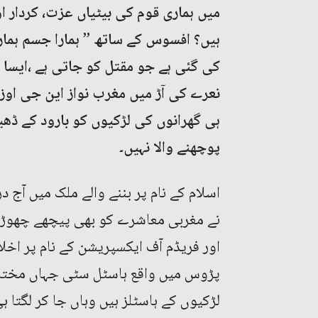
میں ہماری قوم کی بیٹیاں عزت، کردار ا
ہیں؟ افسوس کے ساتھ ” ہمارا جسم ہمار
کی گئی ہے جو مقتل کو جاتی ہے ،ایسا 
نعرے کی آڑ میں مغرب نواز این جی اوز ک
ہی گھرانوں کی لڑکیوں کو بارود کے ڈھیر
پوچھنے والا نہیں۔
اسلام کے نام پر بننے والے ملک میں آج 
نے مغربی معاشرے کو بھی پیچھے چھوڑ د
اور فریڈم آف ایکسپریشن کے نام پر اخلاق
پڑوس میں واقع ہاسٹل سٹی جہاں مختلف
لڑکیوں کے ہاسٹلز ہیں وہاں جا کر لگتا 