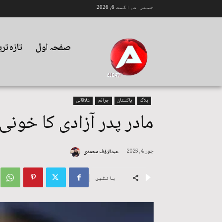
جمعرات, اگست 6, 2026
صفحہ اول
تازہ تر
بلاگ
پاکستان
جرائم
علاقائی
مادر پدر آزادی کا خونی
جون 4, 2025
عبدالرؤف محمدی
بانٹیں