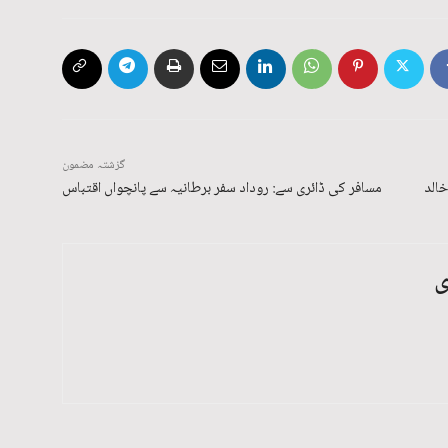
گزشتہ مضمون
خالد
مسافر کی ڈائری سے: روداد سفر برطانیہ سے پانچواں اقتباس
ی