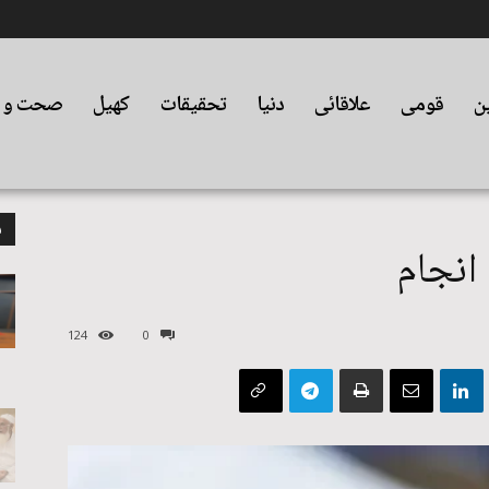
ین
قومی
علاقائی
دنیا
تحقیقات
کھیل
صحت و ت
م
 انجام
124
0