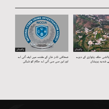
پاکستان
پاکستان
ائشی حلقہ پٹواری کے دہرے
صحافی نادر خان کے مقدمہ میں ایف آئی اے
 شدید پریشان
اور این سی سی آئی اے حکام کو سُبکی