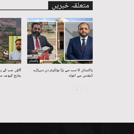
متعلقہ خبریں
پاکستان
پاکستان کا سب سے بڑا ہوٹلیئر دن دیہاڑے
گاؤں جب کے رہ
ڈیفنس سے اغواء
چارج کیوجہ سے