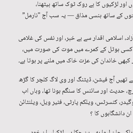
 اور لڑکیوں کا بے روک ٹوک ساتھ بیٹھنا،
توں کے ساتھ ہنسی مذاق — یہ سب آج "نارمل”
د، اسلامی اقدار سے بے خبر، اور نفس کی غلامی
ی کسی ہوٹل کے کمرے میں موت کی صورت میں،
کبھی خاندان کی عزت خاک میں ملنے پر ہوتا ہے۔
ے تھیں آج فیشن، ڈیٹنگ اور وی لاگ کلچر کا گڑھ
، حدیث اور سائنس کا سنگم ہونا تھا، وہاں اب
گیدر، کنسرٹس، ویلکم پارٹی، فئیر ویل، ویلنٹائن
ن دانشگاہوں کا ؟
کہ جان لیوا بھی بن چکا ہے۔ لڑکیاں ان خود