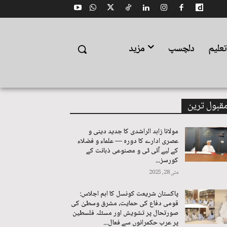
علیم
دلچسپ
مزید
قبول ترین
مولانا زاہد الراشدی کا جدید دینی و
عصری ادارے کا دورہ — علماء و فضلاء
کے لیے آئی ٹی و مصنوعی ذہانت کے
کورسز...
مئی 28, 2025
پاکستان شریعت کونسل کا اہم اجلاس:
قومی دفاع کی حمایت، مشرق وسطیٰ کی
صورتحال پر تشویش اور مسئلہ فلسطین
پر عرب حکمرانوں سے فعال...