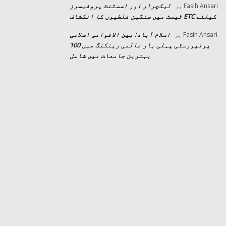
لیکچرار اور اسسٹنٹ پروفیسرز
Fasih Ansari
پر
کیلئے ETC ٹیسٹ میں سنگین غلطیوں کا انکشاف
اسلام آباد: بین الاقوامی اسلامی
Fasih Ansari
پر
یونیورسٹی پہلی بار عالمی رینکنگ میں 100
بہترین جامعات میں شامل