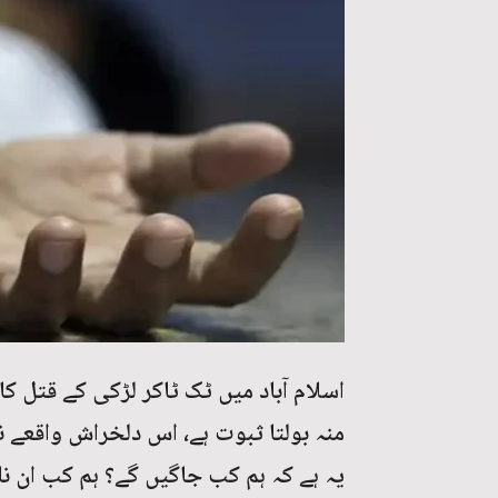
اسلام آباد میں ٹک ٹاکر لڑکی کے قتل ک
منہ بولتا ثبوت ہے، اس دلخراش واقعے ن
یہ ہے کہ ہم کب جاگیں گے؟ ہم کب ان نا