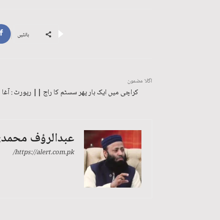
بانٹیں
اگلا مضمون
کراچی میں ایک بار پھر سسٹم کا راج || رپورٹ : آغا 
عبدالرؤف محمد
https://alert.com.pk/