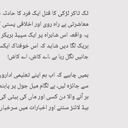
ٹک ٹاکر لڑکی کا قتل ایک فرد کا حادثہ 
معاشرتی بے راہ روی اور اخلاقی پستی ک
یہ واقعہ اس شاہراہ پر ایک سپیڈ بریک
بریک لگا دیں شاید کہ اس خوفناک ای
جانیں نگل رہا ہے ،اے کاش، اے کاش!
ہمیں چاہیے کہ اب ہم اپنے تعلیمی ادا
سے جائزہ لیں، بے لگام میل جول پر پابن
ہر آنے والا دن کسی اور ماں کی بیٹی ک
ہیڈ لائنز سنتے اور اخبارات میں سرخیاں