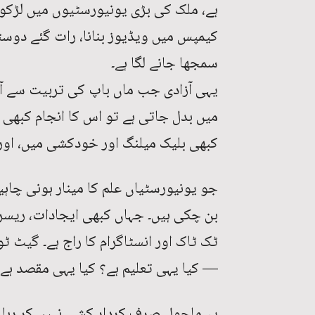
ہے، ملک کی بڑی یونیورسٹیوں میں لڑکوں
کیمپس میں ویڈیوز بنانا، رات گئے دوس
سمجھا جانے لگا ہے۔
یہی آزادی جب ماں باپ کی تربیت سے آزا
میں بدل جاتی ہے تو اس کا انجام کبھ
کبھی بلیک میلنگ اور خودکشی میں، اور 
جو یونیورسٹیاں علم کا مینار ہونی چاہی
بن چکی ہیں۔ جہاں کبھی ایجادات، ریسرچ
ٹک ٹاک اور انسٹاگرام کا راج ہے۔ گیٹ ٹو
— کیا یہی تعلیم ہے؟ کیا یہی مقصد ہے ا
یہ ماحول صرف کردار کشی نہیں کر رہا بل