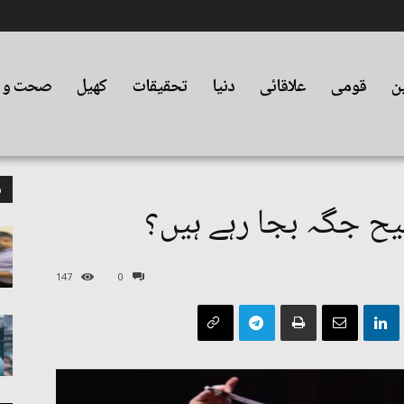
ین
قومی
علاقائی
دنیا
تحقیقات
کھیل
صحت و ت
م
یح جگہ بجا رہے ہیں؟
147
0