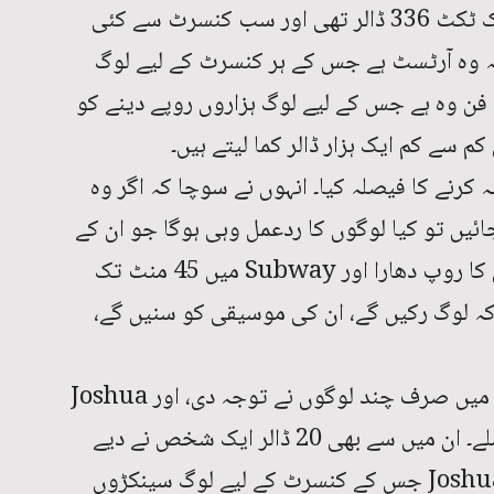
جنوری 2023 میں ان کے کنسرٹ کی ایک ٹکٹ 336 ڈالر تھی اور سب کنسرٹ سے کئی
ہ وہ آرٹسٹ ہے جس کے ہر کنسرٹ کے لیے لوگ
ا فن وہ ہے جس کے لیے لوگ ہزاروں روپے دینے کو
کرنے کا فیصلہ کیا۔ انہوں نے سوچا کہ اگر وہ
مصروف Subway میں Violin بجائیں تو کیا لوگوں کا ردعمل وہی ہوگا جو ان کے
کنسرٹ میں ہوتا ہے؟ انہوں نے عام آدمی کا روپ دھارا اور Subway میں 45 منٹ تک
 تھے کہ لوگ رکیں گے، ان کی موسیقی کو سنیں گے،
لیکن ہوا اس کے برعکس۔ پورے 45 منٹ میں صرف چند لوگوں نے توجہ دی، اور Joshua
Bell کو صرف 32 ڈالر ٹپ کے طور پر ملے۔ ان میں سے بھی 20 ڈالر ایک شخص نے دیے
جس نے Bell کو پہچان لیا۔ وہی Joshua Bell جس کے کنسرٹ کے لیے لوگ سینکڑوں