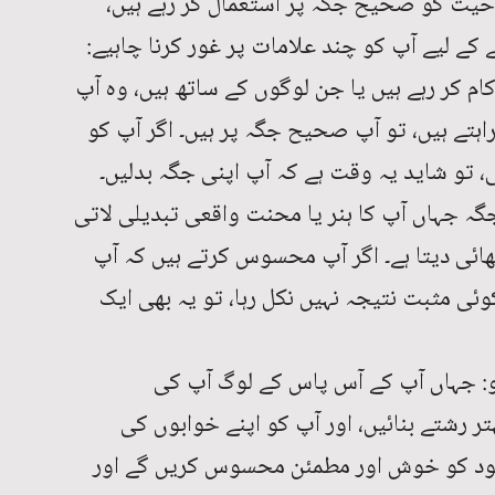
حیت کو صحیح جگہ پر استعمال کر رہے ہیں،
 کے لیے آپ کو چند علامات پر غور کرنا چاہیے:
ام کر رہے ہیں یا جن لوگوں کے ساتھ ہیں، وہ آپ
ہتے ہیں، تو آپ صحیح جگہ پر ہیں۔ اگر آپ کو
، تو شاید یہ وقت ہے کہ آپ اپنی جگہ بدلیں۔
جگہ جہاں آپ کا ہنر یا محنت واقعی تبدیلی لاتی
ھائی دیتا ہے۔ اگر آپ محسوس کرتے ہیں کہ آپ
ی مثبت نتیجہ نہیں نکل رہا، تو یہ بھی ایک
 ہو: جہاں آپ کے آس پاس کے لوگ آپ کی
 رشتے بنائیں، اور آپ کو اپنے خوابوں کی
خود کو خوش اور مطمئن محسوس کریں گے اور