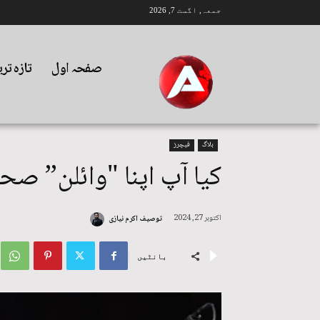
جمعہ, اگست 7, 2026
صفحہ اول
تازہ تر
بلاگ
فیچرز
کیا آپ اپنا "وائلن” صح
اکتوبر 27, 2024
توصیف اکرم نیازی
بانٹیں