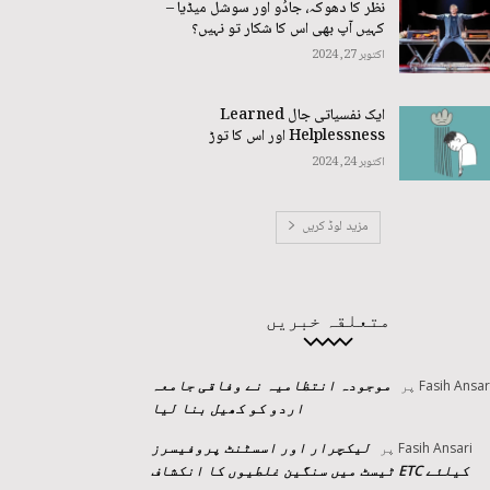
نظر کا دھوکہ، جادُو اور سوشل میڈیا –
کہیں آپ بھی اس کا شکار تو نہیں؟
اکتوبر 27, 2024
ایک نفسیاتی جال Learned
Helplessness اور اس کا توڑ
اکتوبر 24, 2024
مزید لوڈ کریں
متعلقہ خبریں
موجودہ انتظامیہ نے وفاقی جامعہ
Fasih Ansar
پر
اردو کو کھیل بنا لیا
لیکچرار اور اسسٹنٹ پروفیسرز
Fasih Ansari
پر
کیلئے ETC ٹیسٹ میں سنگین غلطیوں کا انکشاف