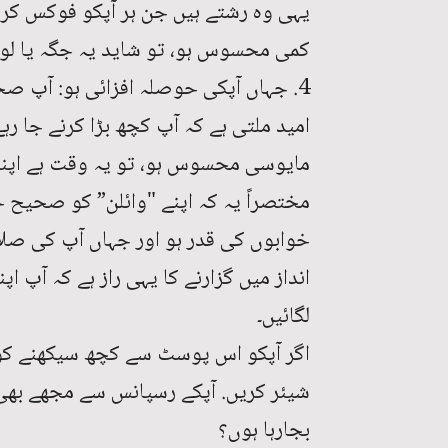
یہی وہ رشتے ہیں جن ہر آپکو فوکس کرنا
کمی محسوس ہو، تو شاید یہ جگہ یا لوگ
4. جہاں آپکی حوصلہ افزائی ہو: آپ ص
امید ملتی ہے کہ آپ کچھ بڑا کرنے جا رہے 
مایوسی محسوس ہو، تو یہ وقت ہے اپنی 
مختصراً یہ کہ اپنے "وائلن” کو صحیح 
خوابوں کی قدر ہو اور جہاں آپ کی صلا
انداز میں گزارنے کا یہی راز ہے کہ آپ 
لگائیں۔
اگر آپکو اس پوسٹ سے کچھ سیکھنے کو 
شیئر کریں. آپکے رسپانس سے مجھے بھی ا
بجارہا ہوں؟