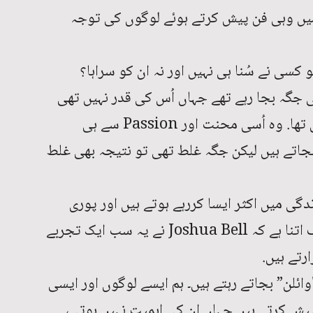
ر دینے کو تیار ہوتے ہیں، Subway میں وہی فن پیش کرتے ہوئے لوگوں کی توجہ
کسی نے سُنا ہی نہیں اور نہ ان کو سراہا؟
 جگہ بجا رہے تھے جہاں اُس کی قدر نہیں تھی
اور نہ اُن کی دُھن کو سمجھنے والا کوئی تھا. وہ اُسی محنت اور Passion سے ہی
اتے ہیں لیکن جگہ غلط تھی تو نتیجہ بھی غلط
دگی میں اکثر ایسا کررہے ہوتے ہیں اور پوری
زندگی ہی ایسے گزاردیتے ہیں. فرق صرف اتنا ہے کہ Joshua Bell نے یہ سب ایک تجربے
رتے ہیں.
ائلن” بجاتے رہتے ہیں۔ ہم ایسے لوگوں اور ایسی
یش کرتے ہیں جہاں ان کی اہمیت نہیں ہوتی،