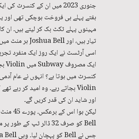
ہفتے پہلے ہی فروخت ہوچکی تھی اور ی
مہینوں پہلے ٹکٹ بک کر لیتے ہیں۔ ان ک
تیار ہیں، اور Joshua Bell ہر منٹ میں کم سے کم ایک ہزار ڈالر کما لیتے ہیں۔
اسی آرٹسٹ نے ایک روز ایک منفرد تجربہ 
ایک 
Violin بجاتے رہے۔ وہ امید کر رہے
اور شاید ان کی قدر کریں گے۔