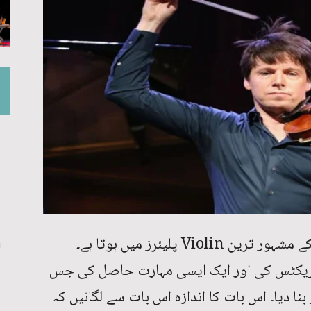
وائلن پلیئر Joshua Bell کا شمار دنیا کے مشہور ترین Violin پلیئرز میں ہوتا ہے۔
i
چالیس سال تک Violin کی پریکٹس کی اور ایک ایسی مہارت حاصل کی جس
 فنکار بنا دیا۔ اس بات کا اندازہ اس بات سے لگائیں کہ