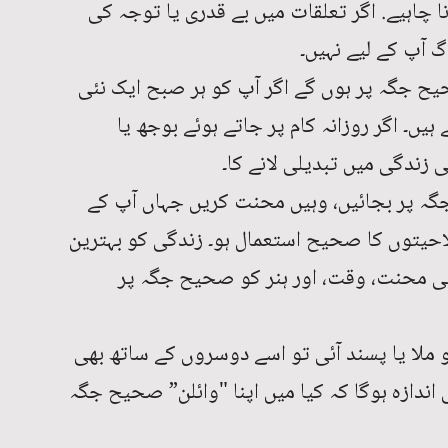
 چاہیے. اگر تعلقات میں بے قدری یا توجہ کی
 آپ کے لیے نہیں۔
حیح جگہ پر ہوں گے اگر آپ کو ہر صبح ایک نئی
ہیں۔ اگر روزانہ کام پر جاتے ہوئے بوجھ یا
زندگی میں تبدیلی لانے کا۔
جگہ پر بجائیں، وہیں محنت کریں جہاں آپ کے
حیتوں کا صحیح استعمال ہو۔ زندگی کو بہترین
اپنی محنت، وقت، اور ہنر کو صحیح جگہ پر
ملا یا پسند آئی تو اسے دوسروں کے ساتھ بھی
ندازہ ہوگا کہ کیا میں اپنا "وائلن” صحیح جگہ