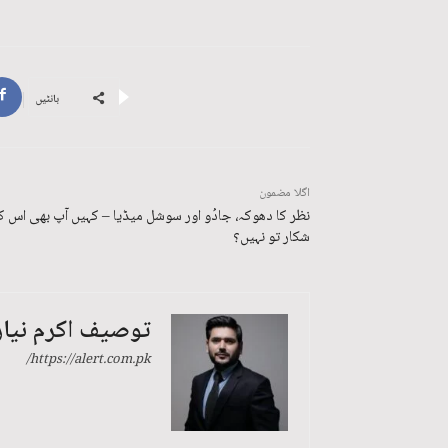
بانٹیں
اگلا مضمون
نظر کا دھوکہ، جادُو اور سوشل میڈیا – کہیں آپ بھی اس ک
شکار تو نہیں؟
توصیف اکرم نیا
https://alert.com.pk/