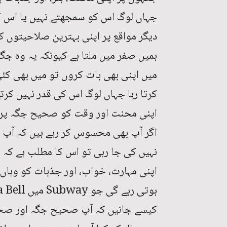
جہاں لوگ اس کو سمجھتے نہیں یا اس کی 
دیگر مواقع پر اپنی بہترین صلاحیتوں ک
ہمیں صفر میں ملتا ہے کیونکہ یہ وہ جگہ
میں اپنی بھی بات کروں تو میں بھی کئ
کرتا رہا جہاں لوگ اس کی قدر نہیں کرت
اپنی محنت اور وقت کو صحیح جگہ پر لگ
اگر آپ بھی محسوس کر رہے ہیں کہ آپ ک
نہیں کی جا رہی تو اس کا مطلب ہے کہ شا
اپنی مہارت، خواب، اور جذبات کو وہاں ل
ہوتی رہے گی جو Subway میں Joshua Bell کے ساتھ ہوئی۔
کیسے جانیں کہ آپ صحیح جگہ اور صحیح