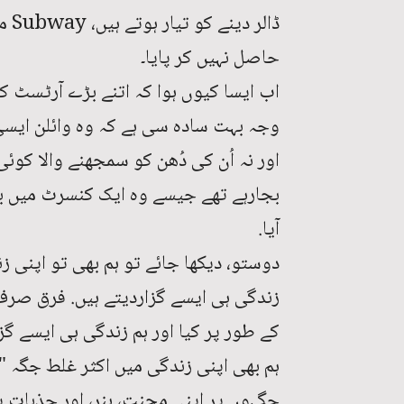
ڈال
حاصل نہیں کر پایا۔
اب ایسا کیوں ہوا کہ اتنے بڑے آرٹسٹ کو 
وجہ بہت سادہ سی ہے کہ وہ وائلن ایسی
بجارہے تھے جیسے وہ ایک کنسرٹ میں بج
آیا.
دوستو، دیکھا جائے تو ہم بھی تو اپنی زن
کے طور پر کیا اور ہم زندگی ہی ایسے گزا
ہم بھی اپنی زندگی میں اکثر غلط جگہ "و
جگہوں پر اپنی محنت، ہنر، اور جذبات پ