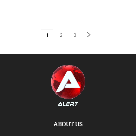
1
2
3
ABOUT US