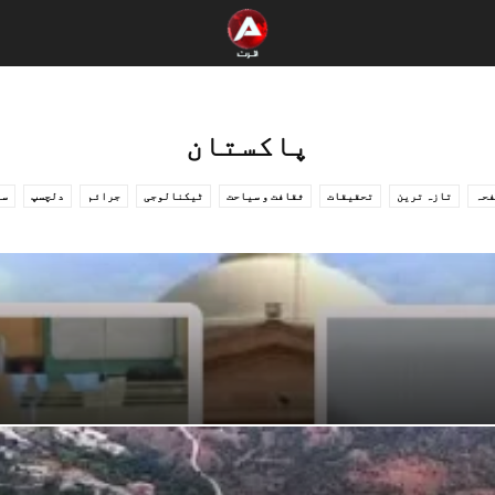
پاکستان
فحہ
تازہ ترین
تحقیقات
ثقافت و سیاحت
ٹیکنالوجی
جرائم
دلچسپ
سی