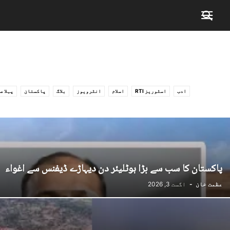
ادب
اسٹوریز RTI
اسلام
انٹرویوز
بلاگ
پاکستان
پہلا ص
پاکستان کا سب سے بڑا ہوٹلیئر دن دیہاڑے ڈیفنس سے اغواء
عظمت خان
-
اگست 3, 2026