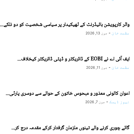
واٹر کارپویشن ہائیڈرنٹ کے ٹھیکیدار پر سیاسی شخصیت کو دو نلکے...
عظمت خان
-
جون 13, 2026
ایف آئی اے نے EOBI کے ڈائریکٹر و ڈپٹی ڈائریکٹر کیخلاف...
عظمت خان
-
جون 11, 2026
اعوان کالونی معذور و مبحوس خاتون کے حوالے سے دوسری پارٹی...
نیوز ڈیسک
-
جون 7, 2026
گائے چوری کرنے والے تینوں ملزمان گرفتار کرکے مقدمہ درج کر...