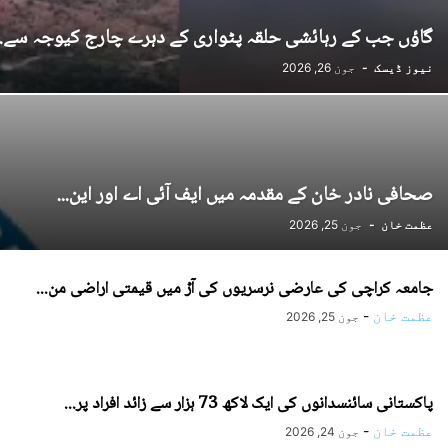
گاؤں جب کے رہائشی حلقہ پٹواری کے دہرے چارج کیوجہ سے..
نیوز ڈیسک
-
جون 26, 2026
صحافی نادر خان کے مقدمہ میں ایف آئی اے اور این...
عظمت خان
-
جون 25, 2026
جامعہ کراچی کی عارضی نرسریوں کی آڑ میں قیمتی اراضی من...
عظمت خان
-
جون 25, 2026
پاکستانی سائنسدانوں کی ایک لاکھ 73 ہزار سے زائد افراد پر...
عظمت خان
-
جون 24, 2026