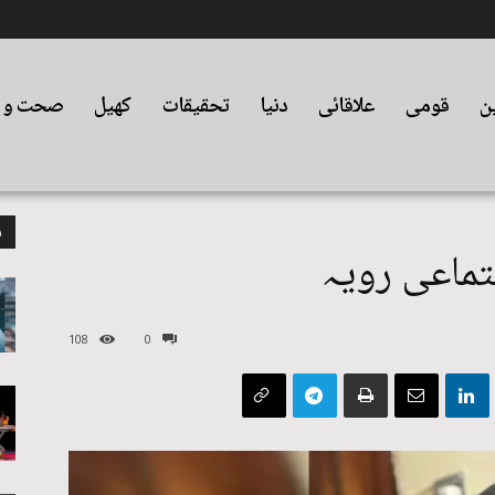
ین
قومی
علاقائی
دنیا
تحقیقات
کھیل
صحت و ت
م
جتماعی رویہ
108
0