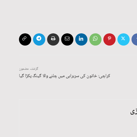
گزشتہ مضمون
کراچی: خاتون کی سربراہی میں چلنے والا گینگ پکڑا گیا
زی