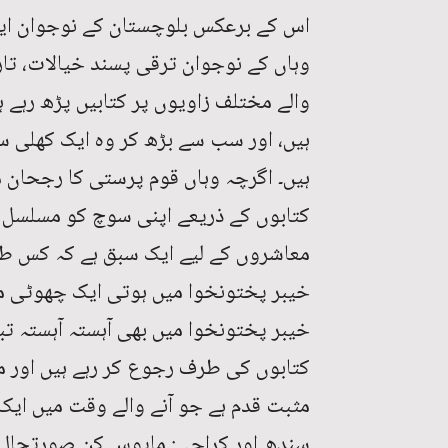
اس کے برعکس بلوچستان کے نوجوان ایک 
وہاں کے نوجوان ترقی پسند خیالات، تا
والے مختلف زاویوں پر کتابیں پڑھ رہے ہ
ہیں، اور سب سے بڑھ کر وہ ایک کھلی س
ہیں۔ اگرچہ وہاں قوم پرستی کا رجحان م
کتابوں کے ذریعے اپنی سوچ کو مسلسل پ
معاشروں کے لیے ایک سبق ہے کہ کس طر
خیبر پختونخوا میں ہوتی ایک چھوٹی م
خیبر پختونخوا میں بھی آہستہ آہستہ تب
کتابوں کی طرف رجوع کر رہے ہیں اور م
مثبت قدم ہے جو آنے والے وقت میں ایک 
سندھ اور کراچی: مایوس کن صورتحال