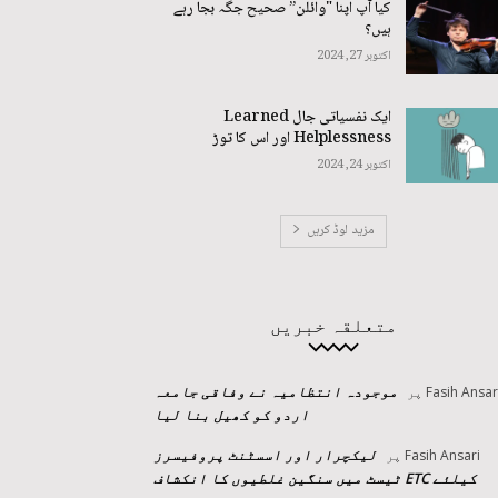
کیا آپ اپنا "وائلن” صحیح جگہ بجا رہے
ہیں؟
اکتوبر 27, 2024
ایک نفسیاتی جال Learned
Helplessness اور اس کا توڑ
اکتوبر 24, 2024
مزید لوڈ کریں
متعلقہ خبریں
موجودہ انتظامیہ نے وفاقی جامعہ
Fasih Ansar
پر
اردو کو کھیل بنا لیا
لیکچرار اور اسسٹنٹ پروفیسرز
Fasih Ansari
پر
کیلئے ETC ٹیسٹ میں سنگین غلطیوں کا انکشاف