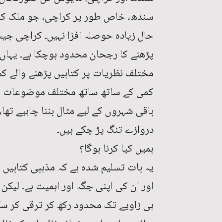
سندھ، خاص طور پر کراچی، جو ملک کا 
حال زیادہ حوصلہ افزا نہیں۔ کراچی جی
پڑھنے کا رجحان محدود ہوچکا ہے۔ یہاں 
مختلف نظریات پر کتابیں پڑھنے والے کم
کمی کے ساتھ ساتھ مختلف موضوعات کو
باقی شہروں کے لیے مثال بننا چاہیے تھ
دروازے تنگ پڑ چکے ہیں۔
ہمیں کیا کرنا ہوگا؟
یہ بات تسلیم شدہ ہے کہ مذہبی کتابیں 
اور ان کی اپنی جگہ اور اہمیت ہے۔ لیک
ہی زاویے تک محدود رکھ کر ترقی کر سکت