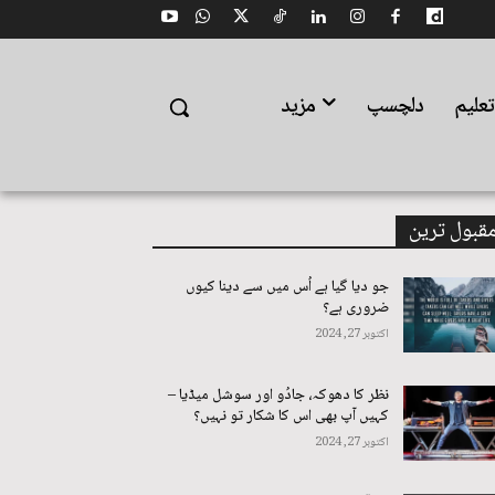
علیم
دلچسپ
مزید
قبول ترین
جو دیا گیا ہے اُس میں سے دینا کیوں
ضروری ہے؟
اکتوبر 27, 2024
نظر کا دھوکہ، جادُو اور سوشل میڈیا –
کہیں آپ بھی اس کا شکار تو نہیں؟
اکتوبر 27, 2024