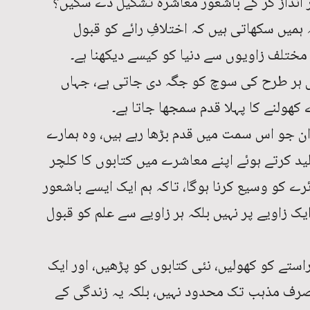
انداز کر کے باشعور معاشرہ تشکیل دے سکیں؟
 ہمیں سکھاتی ہیں کہ اختلافِ رائے کو قبول
ر مختلف زاویوں سے دنیا کو کیسے دیکھنا ہے۔
ں ہر طرح کی سوچ کو جگہ دی جاتی ہے، جہاں
 کھولنے کا پہلا قدم سمجھا جاتا ہے۔
ن جو اس سمت میں قدم بڑھا رہے ہیں، وہ ہمارے
ید کرتے ہوئے اپنے معاشرے میں کتابوں کا کلچر
ئرے کو وسیع کرنا ہوگا، تاکہ ہم ایک ایسے باشعور
 زاویے پر نہیں بلکہ ہر زاویے سے علم کو قبول
استے کو کھولیں، نئی کتابوں کو پڑھیں، اور ایک
صرف مذہب تک محدود نہیں، بلکہ یہ زندگی کے