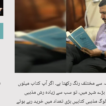
ہ سے مختلف رنگ رکھتا ہے۔ اگر آپ کتاب میلوں
i
بڑے شہر میں، تو سب سے زیادہ رش مذہبی
 لوگ مذہبی کتابیں بڑی تعداد میں خرید رہے ہوتے