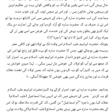
حال پیش آئی، تب اسے یقین ہوگیاکہ یہ تو واقعی کوئی بہت ہی عظیم ترین
اور پہنچی ہوئی خاتون ہیں… اور اس نے سچی توبہ کی اور خوب منت
سماجت کی، تب حضرت سارہ کی دعاء کے نتیجے میں اس کاہاتھ درست ہوا تو
اس نے نہ صرف یہ کہ حضرت سارہ کو آزاد کردیا اور جانے کی اجازت دی بلکہ
ایک کنیز بھی بطورِ ہدیہ پیش کی اور خدمت کی غرض سے اسے بھی ان کے
ہمراہ روانہ کیا، اس کنیز کا نام تھا ’’ہاجرہ‘‘(۱)
چونکہ حضرت ابراہیم علیہ السلام اس وقت تک بے اولادتھے اور کافی عمر
رسیدہ بھی ہوچکے تھے، جس کا حضرت سارہ کو بہت قلق اور رنج تھا اس لئے
حضرت سارہ نے اپنے شوہرِ نامدار حضرت ابراہیم علیہ السلام سے یہ اصرار کیا
کہ مجھ سے تو آپ کو اولاد کی خوشی مل نہیں سکی… لہٰذا میری خواہش یہ
ہے کہ میں یہ کنیز آپ کو ہبہ کردوں، یوں شاید اللہ ہمیں اولاد کی نعمت عطاء
فرمادے اور ہماری زندگی میں بھی خوشی کا جھونکا آسکے…!
چنانچہ حضرت سارہ نے خود اصرار کرکے وہ کنیزحضرت ابراہیم علیہ السلام
کو ہبہ کردی ٗ جس کے نتیجے میں اللہ نے انہیں بیٹا اسماعیل (علیہ السلام)
عطاء کیا، یوں ہاجرہ ’’اُم اسماعیل‘‘ بن گئیں۔ اللہ کی قدرت ملاحظہ ہوکہ اس
کے بعدحضرت سارہ سے بھی بیٹے یعنی اسحاق(علیہ السلام)کی ولادت ہوئی۔