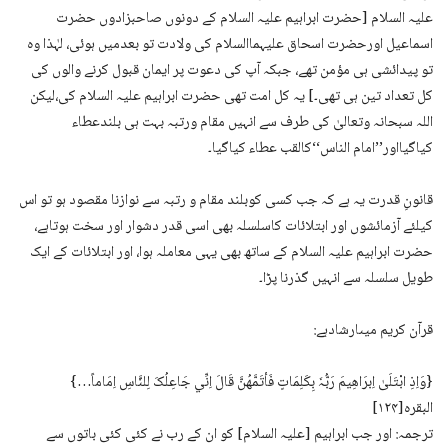
علیہ السلام [حضرت ابراہیم علیہ السلام کے دونوں صاحبزادوں حضرت
اسماعیل اورحضرت اسحاق علیہماالسلام کی ولادت تو بعدمیں ہوئی، لہٰذا وہ
تو پیدائشی ہی مؤمن تھے، جبکہ آپ کی دعوت پر ایمان قبول کرنے والوں کی
کل تعداد تین ہی تھی۔] یہ کل امت تھی حضرت ابراہیم علیہ السلام کی،لیکن
اللہ سبحانہ وتعالیٰ کی طرف سے انہیں مقام ورتبہ بہت ہی بلندعطاء
کیاگیااور’’امام الناس‘‘کالقب عطاء کیاگیا۔
قانونِ قدرت یہ ہے کہ جب کسی کوبلند مقام و رتبہ سے نوازنا مقصود ہو تو اس
کیلئے آزمائشوں اور ابتلائات کاسلسلہ بھی اسی قدر دشوار اور سخت ہوتاہے،
حضرت ابراہیم علیہ السلام کے ساتھ بھی یہی معاملہ ہوا، اور ابتلائات کے ایک
طویل سلسلہ سے انہیں گذرنا پڑا۔
قرآن کریم میںارشادہے:
{وَاِذِ ابْتَلَیٰ اِبرَاھِیمَ رَبُّہٗ بِکَلِمَاتٍ فَأتَمَّھُنَّ قَالَ اِنِّي جَاعِلُکَ لِلنَّاسِ اِمَاماً…}
البقرہ[۱۲۴]
ترجمہ: اور جب ابراہیم [علیہ السلام] کو ان کے رب نے کئی کئی باتوں سے