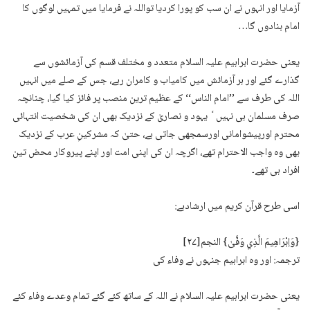
آزمایا اور انہوں نے ان سب کو پورا کردیا تواللہ نے فرمایا میں تمہیں لوگوں کا
امام بنادوں گا…
یعنی حضرت ابراہیم علیہ السلام متعدد و مختلف قسم کی آزمائشوں سے
گذارے گئے اور ہر آزمائش میں کامیاب و کامران رہے، جس کے صلے میں انہیں
اللہ کی طرف سے ’’امام الناس‘‘ کے عظیم ترین منصب پر فائز کیا گیا، چنانچہ
صرف مسلمان ہی نہیں ٗ یہود و نصاریٰ کے نزدیک بھی ان کی شخصیت انتہائی
محترم اورپیشوامانی اورسمجھی جاتی ہے، حتیٰ کہ مشرکینِ عرب کے نزدیک
بھی وہ واجب الاحترام تھے، اگرچہ ان کی اپنی امت اور اپنے پیروکار محض تین
افراد ہی تھے۔
اسی طرح قرآن کریم میں ارشادہے:
{وَاِبْرَاھِیمَ الَّذِي وَفَّیٰ} النجم[۲۷]
ترجمہ: اور وہ ابراہیم جنہوں نے وفاء کی
یعنی حضرت ابراہیم علیہ السلام نے اللہ کے ساتھ کئے گئے تمام وعدے وفاء کئے