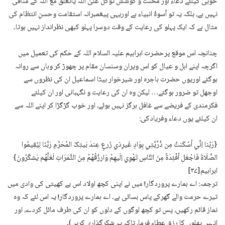
خوبی کیلئے دعاء اور محنت و کوشش توکل علیٰ اللہ یاتعلق مع اللہ کے منافی
نہیں ہے، بلکہ یہ تو اُسوۂ انبیاء ہے اوریہی پیغمبرانہ استقامت وحسنِ انتظام کی
مثال ہے کہ ایک پہلو کی رعایت کے وقت دوسرا پہلو کبھی نظرانداز نہیں ہوتا۔
چنانچہ اس موقع پرحضرت ابراہیم علیہ السلام اللہ کے حکم کی تعمیل میں
اگرچہ اپنے اہل و عیال کو اس ویران وسنسان مقام پر چھوڑ کر وہاں سے روانہ
ہوگئے اوریوں حضرت ہاجرہ اور شیرخوار بیٹا اسماعیل ان کی نظروں سے
اوجھل تو ضرور ہوگئے… لیکن وہ ان کی رعایت و نگہبانی اور ان کیلئے
فکرمندی کے فریضے سے غافل ہرگز نہیں ہوئے، اور خوب گڑگڑا کر اپنے اللہ سے
ان کیلئے یوں دعاء وفریادکی:
{رَبّنا اِنِّي أسْکَنتُ مِن ذُرِّیَّتِي بِوَادٍ غَیرِذي زَرعٍ عِندَ بَیتِکَ المُحَرَّمِ رَبَّنَا لِیُقِیمُوا
الصَّلَاۃَ فَاجْعَل أفْئِدَۃً مِنَ النَّاسِ تَھْوِي اِلَیھِمْ وَارزُقْھُمْ مِنَ الثَّمَرَاتِ لَعَلَّھُم یَشکُرُونَ}
ابراہیم[۳۷]
ترجمہ: اے ہمارے پروردگار! میں نے اپنی کچھ اولاد اس بے کھیتی کی وادی میں
تیرے حرمت والے گھرکے پاس بسائی ہے۔ اے ہمارے پروردگار! یہ اس لئے کہ وہ
نماز قائم رکھیں، پس تو کچھ لوگوں کے دلوں کو ان کی طرف مائل کردے، اور
انہیں پھلوں کا رزق عطاء فرما، تاکہ یہ شکرگذاری کریں)۔