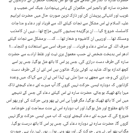
حضرت سارہ کا گذر اس علاقے سے ہوا تو اس بدبخت حکمران کے کارندوں نے
حضرت سارہ کو بالجبر اس حکمران کے پاس پہنچادیا، جبکہ اس عجیب و
غریب اور انتہائی پریشان کن اور نازک ترین صورتِ حال میں حضرت ابراہیم
علیہ السلام نے اس مشکل سے نجات کیلئے اللہ سے فریاد اور دعاء و مناجات
کاسلسلہ شروع کیا… ان برگزیدہ ہستیوں کایہی مزاج تھا…یہی ان کامذہب
ومسلک تھا… اوریہی ان کاشیوہ و شعار تھا… کہ… ہرمشکل سے نجات کیلئے
صرف اللہ کے سامنے دعاء و فریاد… اور صرف اسی سے استعانت و التجاء…!
ادھر اس بدبخت شخص نے حسبِ معمول بری نیت اور غلط ارادے سے حضرت
سارہ کی طرف دست درازی کی، جس پر اس کا ہاتھ شل ہوگیا، جس پر اسے
کچھ اندازہ ہواکہ شاید یہ کوئی بزرگ خاتون ہیں اس لئے ان کی طرف دست
درازی کی وجہ سے مجھے یہ سزا ملی ہے، لہٰذا اس نے ان سے کہاکہ میں وعدہ
کرتاہوں کہ دوبارہ ایسی حرکت نہیں کروں گا، آپ میرے لئے دعاء کیجئے تاکہ
میرا ہاتھ ٹھیک ہوجائے، حضرت سارہ نے اس کیلئے دعاء کی جس کے نتیجے
میں اس کا ہاتھ ٹھیک ہوگیا، مگر فوراً ہی اس نے پھر وہی حرکت کی اور پھر اس
کا ہاتھ مفلوج اور شل ہوگیا، اور اب دوبارہ اس نے منت سماجت اور خوشامد
شروع کی کہ میرے لئے دعاء کیجئے اوریہ کہ اب میں ایسی حرکت ہرگز نہیں
کروں گا، حضرت سارہ نے دوبارہ دعاء کی، جس پر اس کا ہاتھ درست ہوگیا،
مگراب پھر اس نے وہی حرکت کی اور پھر وہی ہوا… یوں تین بار یہی صورتِ