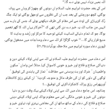
اللہ ہمیں برباد نہیں ہونے دے گا۔‘‘
اس کے بعد حضرت ابراہیم علیہ السلام ان دونوں کو چھوڑ کر وہاں سے روانہ
ہوگئے، کچھ دورچلنے کے بعد جب ان کی نظروں سے اوجھل ہوگئے تو ایک جگہ
رُک کرپہاڑی کی اوٹ سے اس مقام کی طرف دیکھتے ہوئے کہ جس کے بارے میں
انہیں من جانب اللہ یہ خبر دے دی گئی تھی کہ ’’آخرکار یہاں اللہ کا گھر تعمیر
ہوگا، جو کہ تمام دنیائے انسانیت کیلئے توحید کا مرکز اور رُشد و ہدایت کا
منبع قرار پائے گا…‘‘ خوب گڑگڑا کر اللہ سے دعاء ومناجات میں مشغول ہوگئے۔
(پوری دعاء سورہ ابراہیم میں ملاحظہ ہو،آیات:۳۵۔۴۱)
اس دعاء میں حضرت ابراہیم علیہ السلام نے اللہ سے اپنی اولاد کیلئے دین و
دنیاکی صلاح و فلاح اور خیر و خوبی کاسوال کیا، مثلاً: امن وامان ٗسکون
واطمینان ٗ شرک اور بت پرستی سے حفاظت ٗ نماز کی پابندی کی توفیق ٗ
لوگوں کے دلوں کو ان کی طرف مائل و متوجہ کردینا ٗ ان کیلئے رزق کاانتظام
ٗاورپھراس رزق پراللہ کاشکراداکرنے کی توفیق…!
چنانچہ اس جامع دعاء میں اللہ سے اپنی اولادکیلئے بیک وقت دین و دنیا
دونوں کی خیر و خوبی مانگی۔ اس سے معلوم ہواکہ اپنی اولاد کیلئے دینی
صلاح و فلاح کی دعاء کے ساتھ ساتھ ان کی معاشی بہتری اود نیاوی خیر و