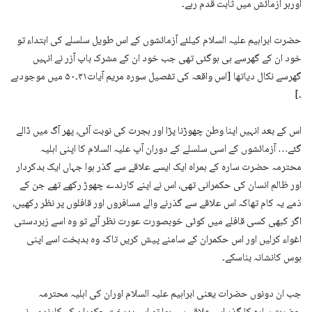
اورہر آزمائش میں ثابت قدم رہے۔
حضرت ابراہیم علیہ السلام کیلئے آزمائشوں کے اس طویل سلسلے کی ابتداء تو
خود ان کے گھرسے ہی ہوگئی تھی جب خود ان کے مشرک باپ آزر نے انہیں
گھرسے نکال دیاتھا [اس واقعہ کی تفصیل سورہ مریم آیات۴۱۔۵۰ میں موجودہے
۔]
اس کے بعد انہیں اپنا وطن چھوڑنا پڑا اور ہجرت کی نوبت آئی، پھر آگ میں ڈالے
گئے… آزمائشوں کے اسی سلسلے کے دوران آپ علیہ السلام کا اپنی اہلیہ
محترمہ حضرت سارہ کے ہمراہ ایک ایسے علاقے سے گذر ہوا جہاں ایک بدکردار
اور ظالم انسان کی حکمرانی تھی، اس نے اپنے کارندے چھوڑ رکھے تھے جن کے
ذمے یہ کام تھاکہ اس علاقے سے گذرنے والے مسافروں اور قافلوں پر نظر رکھیں،
اگر کبھی کسی قافلے میں کوئی خوبصورت عورت نظر آئے تو وہ اسے زبردستی
اغواء کرلیں اور اس حکمران کے سامنے پیش کریں تاکہ وہ بدبخت اسے اپنی
ہوس کانشانہ بناسکے۔
جب ان دونوں حضرات یعنی ابراہیم علیہ السلام اوران کی اہلیہ محترمہ