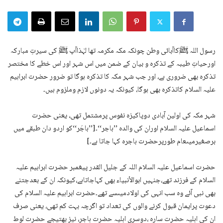
رسول اللہ ﷺکاآبائی وطن چونکہ مکہ مکرمہ تھا لہٰذاآپ ﷺ کی سیرتِ مبارکہ
اورحیاتِ طیبہ کے تذکرہ و بیان کے ضمن میں اس شہر اور اس خطے کا مختصر
تذکرہ بھی ضروری ہے، اور جب شہر مکہ کا تذکرہ ہوگا تو ضرور حضرت ابراہیم
علیہ السلام کاتذکرہ بھی ہوگا، کیونکہ یہ دونوں لازم وملزوم ہیں۔
شہر مکہ کی اولین آبادی دوپاکیزہ نفوس پرمشتمل تھی، یعنی حضرت
اسماعیل علیہ السلام اوران کی والدہ ’’ہاجر‘‘۔[’’ہاجَر‘‘کو اردو دان طبقے میں
برصغیرمیںعام طورپرحضرت ہاجرہ کہا جاتا ہے۔]
حضرت اسماعیل علیہ السلام اللہ کے جلیل القدر پیغمبر حضرت ابراہیم علیہ
السلام کے فرزند تھے،جنہیں ابوالأنبیاء بھی کہاجاتاہے،کیونکہ ان کے بعدجتنے
بھی نبی آئے وہ سب انہی کی اولادمیںسے تھے۔حضرت ابراہیم علیہ السلام کی
دعوت پرایمان قبول کرنے والوں کی تعداد تو اگرچہ بہت کم تھی، یعنی صرف
ان کی اہلیہ حضرت سارہ ،دوسری اہلیہ حضرت ہاجر، نیز بھتیجے حضرت لوط