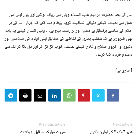
اس کے بعد حضرت ابراہیم علیہ السلام وہاں سے روانہ ہوگئے اور یوں اپنے اس
عمل سے ہمیشہ کیلئے دنیائے انسانیت کویہ پیغام دے گئے کہ جہاں اللہ کے ہر
حکم کے سامنے ہرتعلق بے معنیٰ اور ہر رشتہ ہیچ ہے… وہیں انسان کیلئے یہ بات
بھی ضروری ہے کہ شفقتِ پدری کے تقاضے کے مطابق اپنی اولاد کی سلامتی اور
دنیوی و اخروی صلاح و فلاح کیلئے ہمیشہ خوب گڑ گڑا کر اور دل لگا کر اللہ سے
دعاء و فریاد کیا کرے۔
[جاری ہے]
Previous article
Next article
شہر ’’مکہ‘‘ کے اولین مکین
سیرتِ مبارکہ … قبل از ولادت