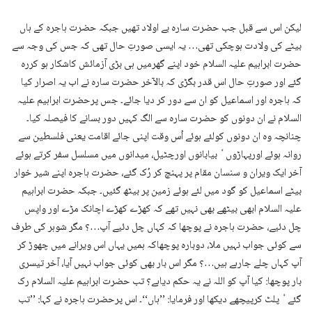
لیکن اس سے قبل جب حضرت سارہ بے اولاد تھیں جبکہ حضرت ہاجرہ کے ہاں
بیٹے کی ولادت ہوچکی تھی… یہ ایسی صورتِ حال تھی کہ جس کی وجہ سے
حضرت ابراہیم علیہ السلام خود اپنے گھرمیں ہی بڑی آزمائش کاشکار ہو کررہ
گئے اور صورتِ حال اس قدر بگڑی کہ بالآخر حضرت سارہ نے اب یہ اصرار کیا
کہ ہاجرہ اور اسماعیل کو ان سے دور کر دیا جائے۔ جس پرحضرت ابراہیم علیہ
السلام نے ان دونوں کو حضرت سارہ سے الگ کہیں دور بسانے کا فیصلہ کیا۔
چنانچہ وہ ان دونوں کولئے ہوئے اُس وقت اپنی جائے اقامت یعنی فلسطین سے
روانہ ہوئے اورپہاڑوں ٗ بیابانوں اورچٹیل، میدانوں میں مسلسل سفر کرتے ہوئے
آخر ایک ویران و سنسان مقام پر پہنچ کر رُک گئے، حضرت ہاجرہ اپنے شیر خوار
بیٹے اسماعیل کو گود میں لئے ہوئے زمین پر بیٹھ گئیں۔ جبکہ حضرت ابراہیم
علیہ السلام ابھی بیٹھے بھی نہیں تھے کہ کھڑے کھڑے اچانک مڑے اور واپس
چل دئیے، حضرت ہاجرہ نے پوچھا کہ کہاں چل دئیے آپ…؟ مگر شوہر کی طرف
سے کوئی جواب نہیں ملا، دوبارہ پوچھاکہ ہمیں یہاں اس ویرانے میں چھوڑ کر
آپ کہاں چلے جارہے ہیں…؟ مگر اس بار بھی کوئی جواب نہیں آیا، آخر تیسری
بار پوچھا: کیا آپ کو اللہ نے یہ حکم دیاہے؟ تب حضرت ابراہیم علیہ السلام رک
گئے ٗ پلٹ کرپیچھے دیکھا اور فرمایا: ’’ہاں‘‘۔ اس پرحضرت ہاجرہ نے کہا: ’’تب