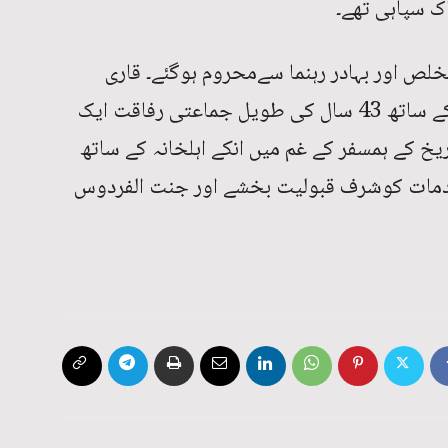
ک سپاہی تھے۔
ص اور بہادر رہنما سےمحروم ہوگئے۔ قاری
محمد عثمان نے کہا کہ قاری شیرافضل کے ساتھ 43 سال کی طویل جماعتی رفاقت ایک
 سالہ جماعتی تاریخ کے ہمسفر کے غم میں انکے اہلخانہ کے ساتھ
ی خدمات کوشرف قبولیت بخشے اور جنت الفردوس