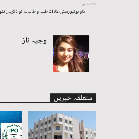
اگلا مضمون
ڈاؤ یونیورسٹی:2192 طلبہ و طالبات کو ڈگریاں تفویض
وجیہ ناز
متعلقہ خبریں