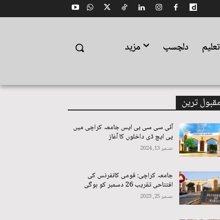
علیم
دلچسپ
مزید
قبول ترین
آئی سی سی بی ایس جامعہ کراچی میں
پی ایچ ڈی داخلوں کا آغاز
دسمبر 13, 2024
جامعہ کراچی: قومی کانفرنس کی
افتتاحی تقریب 26 دسمبر کو ہوگی
دسمبر 25, 2023