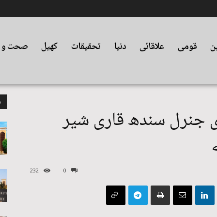
ین
قومی
علاقائی
دنیا
تحقیقات
کھیل
صحت و ت
م
ری جنرل سندھ قاری شیر
232
0