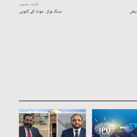
گزشتہ مضمون
سنک ہولز ۔ موت کے کنویں