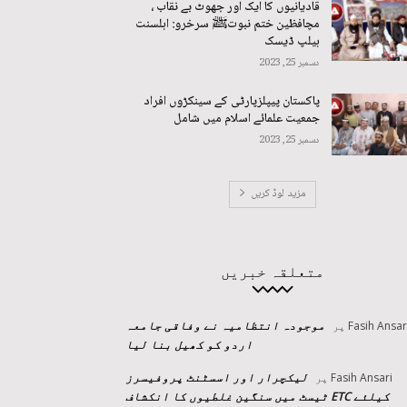
قادیانیوں کا ایک اور جھوٹ بے نقاب ،
مچافظین ختم نبوتﷺ سرخرو: اہلسنت
ہیلپ ڈیسک
دسمبر 25, 2023
پاکستان پیپلزپارٹی کے سینکڑوں افراد
جمعیت علمائے اسلام میں شامل
دسمبر 25, 2023
مزید لوڈ کریں
متعلقہ خبریں
موجودہ انتظامیہ نے وفاقی جامعہ
Fasih Ansar
پر
اردو کو کھیل بنا لیا
لیکچرار اور اسسٹنٹ پروفیسرز
Fasih Ansari
پر
کیلئے ETC ٹیسٹ میں سنگین غلطیوں کا انکشاف