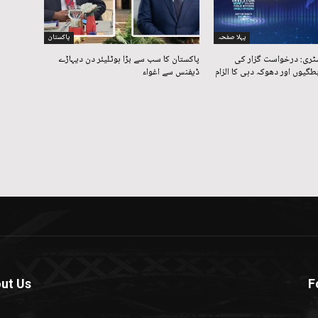
پہلا صفحہ
پاکستان
ٹری: درخواست گزار کی
پاکستان کا سب سے بڑا ہوٹلیئر دن دیہاڑے
طگیوں اور دھوکہ دہی کا الزام
ڈیفنس سے اغواء
ut Us
F