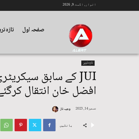
اتوار, اگست 9, 2026
صفحہ اول
تازہ تر
تازہ ترین
JUI کے سابق سیکریٹ
افضل خان انتقال کرگئے
دسمبر 14, 2023
وجیہ ناز
بانٹیں