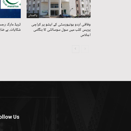
پاکستان
وفاقی اردو یونیورسٹی کے ایشو پر کراچی
ٹریڈ مارک رجس
پریس کلب میں سول سوسائٹی کا ہنگامی
شکایات، بے ضاب
اجلاس
ollow Us