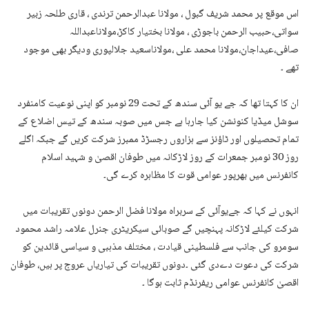
اس موقع پر محمد شریف گبول ، مولانا عبدالرحمن ترندی ، قاری طلحہ زبیر
سواتی،حبیب الرحمن باجوڑی ، مولانا بختیار کاکڑ،مولاناعبداللہ
صافی،عیداجان،مولانا محمد علی ،مولاناسعید جلالپوری ودیگر بھی موجود
تھے ۔
ان کا کہتا تھا کہ جے یو آئی سندھ کے تحت 29 نومبر کو اپنی نوعیت کامنفرد
سوشل میڈیا کنونشن کیا جارہا ہے جس میں صوبہ سندھ کے تیس اضلاع کے
تمام تحصیلوں اور ٹاؤنز سے ہزاروں رجسڑڈ ممبرز شرکت کریں گے جبکہ اگلے
روز 30 نومبر جمعرات کے روز لاڑکانہ میں طوفان اقصیٰ و شہید اسلام
کانفرنس میں بھرپور عوامی قوت کا مظاہرہ کرے گی۔
انہوں نے کہا کہ جےیوآئی کے سربراہ مولانا فضل الرحمن دونوں تقریبات میں
شرکت کیلئے لاڑکانہ پہنچیں گے صوبائی سیکریٹری جنرل علامہ راشد محمود
سومرو کی جانب سے فلسطینی قیادت ، مختلف مذہبی و سیاسی قائدین کو
شرکت کی دعوت دےدی گئی ۔دونوں تقریبات کی تیاریاں عروج پر ہیں، طوفان
اقصیٰ کانفرنس عوامی ریفرنڈم ثابت ہوگا ۔