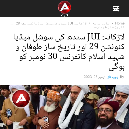
Home
تازہ ترین
لاڑکانہ: JUI سندھ کی سوشل میڈیا کنونشن 29 اور
تاریخ ساز طوفان...
لاڑکانہ: JUI سندھ کی سوشل میڈیا
کنونشن 29 اور تاریخ ساز طوفان و
شہید اسلام کانفرنس 30 نومبر کو
ہوگی
By
وجیہ ناز
-
نومبر 26, 2023