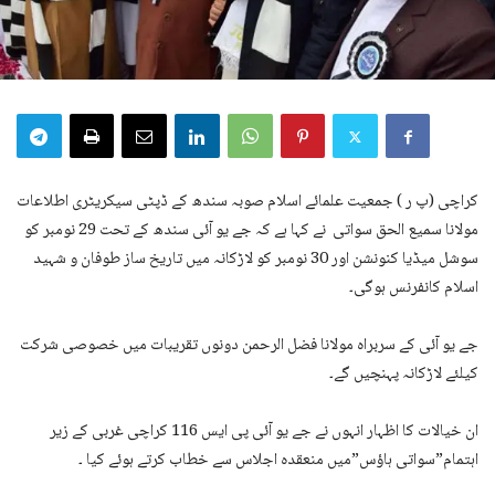
کراچی (پ ر ) جمعیت علمائے اسلام صوبہ سندھ کے ڈپٹی سیکریٹری اطلاعات
مولانا سمیع الحق سواتی نے کہا ہے کہ جے یو آئی سندھ کے تحت 29 نومبر کو
سوشل میڈیا کنونشن اور 30 نومبر کو لاڑکانہ میں تاریخ ساز طوفان و شہید
اسلام کانفرنس ہوگی۔
جے یو آئی کے سربراہ مولانا فضل الرحمن دونوں تقریبات میں خصوصی شرکت
کیلئے لاڑکانہ پہنچیں گے۔
ان خیالات کا اظہار انہوں نے جے یو آئی پی ایس 116 کراچی غربی کے زیر
اہتمام”سواتی ہاؤس”میں منعقدہ اجلاس سے خطاب کرتے ہوئے کیا ۔