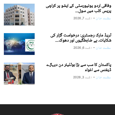
وفاقی اردو یونیورسٹی کے ایشو پر کراچی
پریس کلب میں سول...
عظمت خان
-
اگست 7, 2026
ٹریڈ مارک رجسٹری: درخواست گزار کی
شکایات، بے ضابطگیوں اور دھوکہ...
عظمت خان
-
اگست 6, 2026
پاکستان کا سب سے بڑا ہوٹلیئر دن دیہاڑے
ڈیفنس سے اغواء
عظمت خان
-
اگست 3, 2026