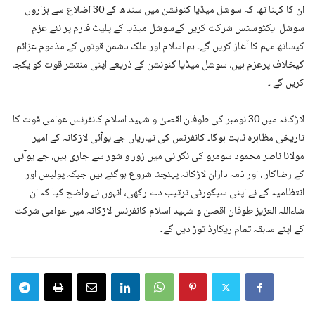
ان کا کہنا تھا کہ سوشل میڈیا کنونشن میں سندھ کے 30 اضلاع سے ہزاروں
سوشل ایکٹوسٹس شرکت کریں گےسوشل میڈیا کے پلیٹ فارم پر نئے عزم
کیساتھ مہم کا آغاز کریں گے۔ ہم اسلام اور ملک دشمن قوتوں کے مذموم عزائم
کیخلاف پرعزم ہیں، سوشل میڈیا کنونشن کے ذریعے اپنی منتشر قوت کو یکجا
کریں گے ۔
لاڑکانہ میں 30 نومبر کی طوفان اقصیٰ و شہید اسلام کانفرنس عوامی قوت کا
تاریخی مظاہرہ ثابت ہوگا۔ کانفرنس کی تیاریاں جے یوآئی لاڑکانہ کے امیر
مولانا ناصر محمود سومرو کی نگرانی میں زور و شور سے جاری ہیں، جے یوآئی
کے رضاکار ، اور ذمہ داران لاڑکانہ پہنچنا شروع ہوگئے ہیں جبکہ پولیس اور
انتظامیہ کے نے اپنی سیکورٹی ترتیب دے رکھی، انہوں نے واضح کیا کہ ان
شاءاللہ العزیز طوفان اقصیٰ و شہید اسلام کانفرنس لاڑکانہ میں عوامی شرکت
کے اپنے سابقہ تمام ریکارڈ توڑ دیں گے۔