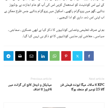
کے لیے اس کونٹینٹ کو استعمال کریں اس کی آپ کو عام اجازت ہے ۔وڈیوز
بنائیے ،گھر میں پروگرام رکھیے ، اسکول میں پروگرام بنائیے جس طرح ممکن ہے
اب اپنی اس ذمہ داری کو ادا کیجیے ۔
ہم نے صرف تعلیمی ونصابی کوتاہیوں کا ذکر کیا ہے ابھی عسکری ، سماجی ،
سیاسی ، معاشی اور مذہبی کوتاہیوں کا تو ذکر ہی نہیں کیا گیا۔
Previous article
Next article
KPC کا سالانہ میگا ایونٹ فیملی فن
میڈیکل و ڈینٹل کالج کی گرانٹ میں
گالا 25 نومبر کو منعقد ہوگا
4کروڑ کا اضافہ