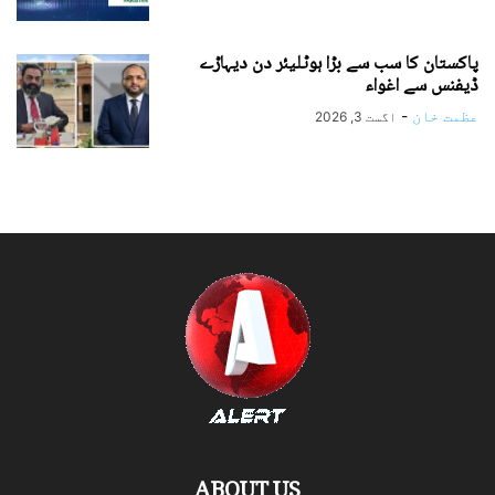
پاکستان کا سب سے بڑا ہوٹلیئر دن دیہاڑے
ڈیفنس سے اغواء
عظمت خان
-
اگست 3, 2026
ABOUT US