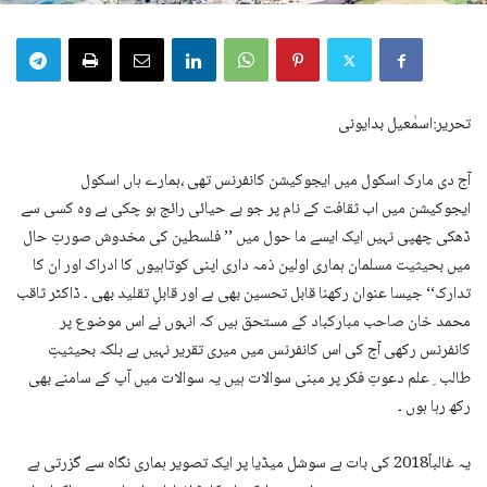
تحریر:اسمٰعیل بدایونی
آج دی مارک اسکول میں ایجوکیشن کانفرنس تھی ،ہمارے ہاں اسکول
ایجوکیشن میں اب ثقافت کے نام پر جو بے حیائی رائج ہو چکی ہے وہ کسی سے
ڈھکی چھپی نہیں ایک ایسے ما حول میں ’’ فلسطین کی مخدوش صورتِ حال
میں بحیثیت مسلمان ہماری اولین ذمہ داری اپنی کوتاہیوں کا ادراک اور ان کا
تدارک‘‘ جیسا عنوان رکھنا قابل تحسین بھی ہے اور قابلِ تقلید بھی ۔ ڈاکٹر ثاقب
محمد خان صاحب مبارکباد کے مستحق ہیں کہ انہوں نے اس موضوع پر
کانفرنس رکھی آج کی اس کانفرنس میں میری تقریر نہیں ہے بلکہ بحیثیتِ
طالب ِعلم دعوتِ فکر پر مبنی سوالات ہیں یہ سوالات میں آپ کے سامنے بھی
رکھ رہا ہوں ۔
یہ غالباً2018 کی بات ہے سوشل میڈیا پر ایک تصویر ہماری نگاہ سے گزرتی ہے