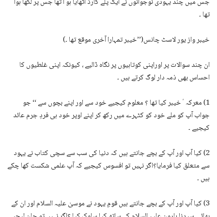
جس میں چند یہودی نوجوانوں نے ایک پلے کارڈ اٹھایا ہو ا تھا جس پر لکھا ہوا
تھا ۔
خیبر واز یور لاسٹ چانس(’’خیبر تمہارا آخری موقع تھا ۔)
ان چند سوالات پر اوراپنی کوتاہیوں پر نگاہ ڈالیے ، کیونکہ اپنی غلطیوں کا
احساس بھی ذمہ دار لوگ کرتے ہیں ۔
1) معرکہ ٔخیبر کیا تھا ؟ معلوم کیجیے خود سے اور اپنے بچوں سے ‘‘ جو
جواب آپ کو ملے خود کو کٹہرے میں رکھ کر اپنے اوپر خود ہی فردِ جرم عائد
کیجیے ۔
2) کیا آپ اور آپ کے بچے جانتے ہیں کہ دنیا کی سب سے سچی کتاب نے یہود
سے متعلق کیا فرمایا؟اگر نہیں تو افسوس کیجیے کہ آپ علمی شکست کھا چکے
ہیں ۔
3) کیا آپ اور آپ کے بچے جانتے ہیں قومِ یہود نے موسیٰ علیہ السلام اور ان کے
بھائی سیدنا ہارون علیہ السلام کے ساتھ کیا سلوک کیا ؟اگر نہیں تو جان لیجیے