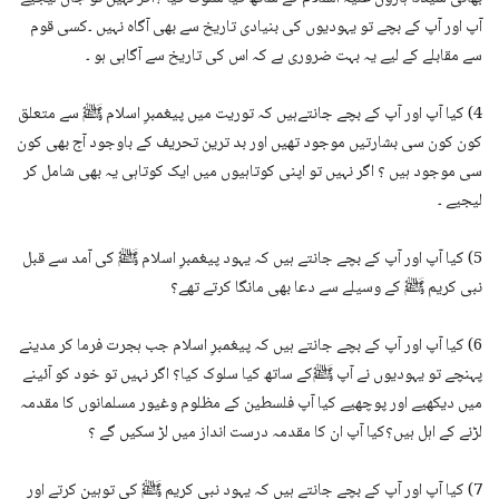
آپ اور آپ کے بچے تو یہودیوں کی بنیادی تاریخ سے بھی آگاہ نہیں ۔کسی قوم
سے مقابلے کے لیے یہ بہت ضروری ہے کہ اس کی تاریخ سے آگاہی ہو ۔
4) کیا آپ اور آپ کے بچے جانتےہیں کہ توریت میں پیغمبرِ اسلام ﷺ سے متعلق
کون کون سی بشارتیں موجود تھیں اور بد ترین تحریف کے باوجود آج بھی کون
سی موجود ہیں ؟ اگر نہیں تو اپنی کوتاہیوں میں ایک کوتاہی یہ بھی شامل کر
لیجیے ۔
5) کیا آپ اور آپ کے بچے جانتے ہیں کہ یہود پیغمبرِ اسلام ﷺ کی آمد سے قبل
نبی کریم ﷺ کے وسیلے سے دعا بھی مانگا کرتے تھے؟
6) کیا آپ اور آپ کے بچے جانتے ہیں کہ پیغمبرِ اسلام جب ہجرت فرما کر مدینے
پہنچے تو یہودیوں نے آپ ﷺکے ساتھ کیا سلوک کیا؟ اگر نہیں تو خود کو آئینے
میں دیکھیے اور پوچھیے کیا آپ فلسطین کے مظلوم وغیور مسلمانوں کا مقدمہ
لڑنے کے اہل ہیں؟کیا آپ ان کا مقدمہ درست انداز میں لڑ سکیں گے ؟
7) کیا آپ اور آپ کے بچے جانتے ہیں کہ یہود نبی کریم ﷺ کی توہین کرتے اور