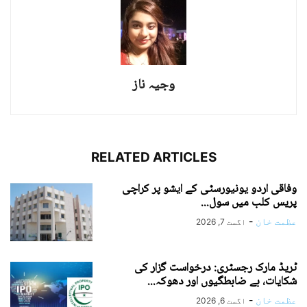
وجیہ ناز
RELATED ARTICLES
وفاقی اردو یونیورسٹی کے ایشو پر کراچی
پریس کلب میں سول...
عظمت خان
-
اگست 7, 2026
ٹریڈ مارک رجسٹری: درخواست گزار کی
شکایات، بے ضابطگیوں اور دھوکہ...
عظمت خان
-
اگست 6, 2026