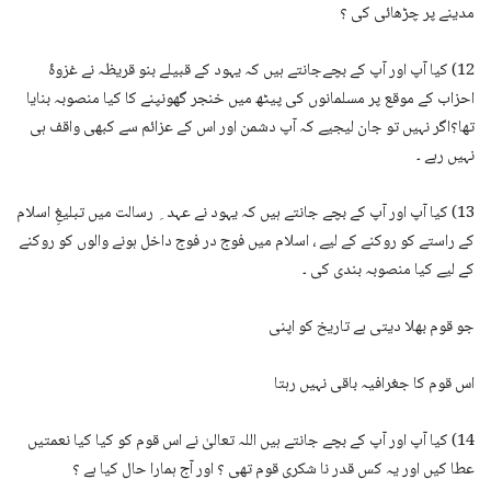
مدینے پر چڑھائی کی ؟
12) کیا آپ اور آپ کے بچےجانتے ہیں کہ یہود کے قبیلے بنو قریظہ نے غزوۂ
احزاب کے موقع پر مسلمانوں کی پیٹھ میں خنجر گھونپنے کا کیا منصوبہ بنایا
تھا؟اگر نہیں تو جان لیجیے کہ آپ دشمن اور اس کے عزائم سے کبھی واقف ہی
نہیں رہے ۔
13) کیا آپ اور آپ کے بچے جانتے ہیں کہ یہود نے عہد ِ رسالت میں تبلیغِ اسلام
کے راستے کو روکنے کے لیے ، اسلام میں فوج در فوج داخل ہونے والوں کو روکنے
کے لیے کیا منصوبہ بندی کی ۔
جو قوم بھلا دیتی ہے تاریخ کو اپنی
اس قوم کا جغرافیہ باقی نہیں رہتا
14) کیا آپ اور آپ کے بچے جانتے ہیں اللہ تعالیٰ نے اس قوم کو کیا کیا نعمتیں
عطا کیں اور یہ کس قدر نا شکری قوم تھی ؟ اور آج ہمارا حال کیا ہے ؟