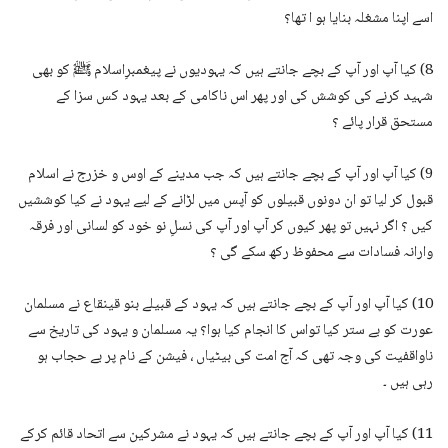
اسے اپنا مشغلہ بنایا ہو ا تھا؟
8) کیا آپ اور آپ کے بچے جانتے ہیں کہ یہودیوں نے پیغمبرِاسلام ﷺ کو بھی
شہید کرنے کی کوشش کی اور پھر اس ناکامی کے بعد یہود کس سزا کے
مستحق قرار پائے ؟
9) کیا آپ اور آپ کے بچے جانتے ہیں کہ جب مدینے کے اوس و خزرج نے اسلام
قبول کر لیا تو ان دونوں قبیلوں کو آپس میں لڑانے کے لیے یہود نے کیا کوششیں
کیں ؟ اگر نہیں تو پھر کیوں کر آپ اور آپ کی نسلِ نو خود کو لسانی اور فرقہ
وارانہ فسادات سے محفوظ رکھ سکے گی ؟
10) کیا آپ اور آپ کے بچے جانتے ہیں کہ یہود کے قبیلے بنو قینقاع نے مسلمان
عورت کو بے ستر کیا تواس کا انجام کیا ہوا؟ یہ مسلمان و یہود کی تاریخ سے
ناواقفیت کی وجہ تھی کہ آج امت کی بیٹیاں ، فیشن کے نام پر بے حجاب ہو
رہی ہیں ۔
11) کیا آپ اور آپ کے بچے جانتے ہیں کہ یہود نے مشرکین سے اتحاد قائم کرکے