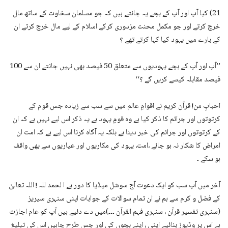
21) کیا آپ اور آپ کے بچے یہ جانتے ہیں کہ جو مسلمان سخاوت کے ساتھ مال
خرچ کرتے اور جو مکمل محنت مزدوری کرکے اسلام کے لیے مال خرچ کرتے ان
کے بارے میں یہود کیا کہا کرتے تھے ؟
’’آپ اور آپ کے بچے یہودیوں سے متعلق 50 فیصد بھی نہیں جانتے ان سے 100
فیصد مقابلہ کیسے کریں گے ؟‘‘
احبابِ من! قرآن کریم نے اقوامِ عالم میں سے سب سے زیادہ جس قوم کے
کرتوتوں اور جرائم کا ذکر کیا ہے وہ قومِ یہود ہے یہ ذکر اس لیے نہیں ہے کہ ان
کے کرتوتوں اور جرائم کی خبر دینا ہے بلکہ یہ آگاہ کرنا اس لیے ہے کہ امت ان
امراض کا شکار نہ ہو جائے ،امت، یہود کی مکاریوں اور عیاریوں سے بھی واقف
ہو سکے ۔
آخر میں آپ سب کو ایک دعوت آج سوشل میڈیا کا دور ہے ا لحمد للہ ! اللہ تعالیٰ
کے فضل و کرم سے ہم نے ان تمام سوالات کے جوابات اپنی سنہری سیریز
(سنہری تفسیر قرآن ، سنہری فہم القرآن ۔۔۔)میں دے دئیے ہیں آپ کو عام اجازت
ہے اس پر وڈیوز بنائیے اپنی ، اپنے بچوں کی اور جس طرح چاہیں اس کی تبلیغ