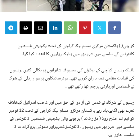
کراچی( ) پاکستان مرکزی مسلم لیگ کراچی کے تحت یکجہتی فلسطین
کانفرنس کے سلسلے میں شہر بھر میں بائیک ریلیوں کا انعقاد کیا گیا۔
بائیک ریلیاں کراچی کے ہرٹاؤن کی مصروف شاہراہوں پر نکالی گئیں ۔ریلیوں
کی قیادت مقامی ذمہ داران کررہے تھے۔ موٹرسائیکلوں پرسوار ریلی کے شرکا
نے فلسطین اورپارٹی پرچم اٹھا رکھے تھے ۔
ریلیوں کے شرکاء نے قدس کی آزادی کے حق میں اور غاصب اسرائیل کیخلاف
نعرے بھی لگائے۔یاد رہے پاکستان مرکزی مسلم لیگ کراچی کے تحت 12 نومبر
کو ایم اے جناح روڈ ( مزار قائد ) پر ہونے والی یکجہتی فلسطین کانفرنس کے
سلسلے میں شہر بھر میں ریلیوں ،کانفرنسز،تشہیراور دعوتی پروگرامات کا
سلسلہ جاری ہے۔