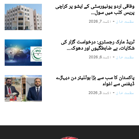
وفاقی اردو یونیورسٹی کے ایشو پر کراچی
پریس کلب میں سول...
عظمت خان
-
اگست 7, 2026
ٹریڈ مارک رجسٹری: درخواست گزار کی
شکایات، بے ضابطگیوں اور دھوکہ...
عظمت خان
-
اگست 6, 2026
پاکستان کا سب سے بڑا ہوٹلیئر دن دیہاڑے
ڈیفنس سے اغواء
عظمت خان
-
اگست 3, 2026