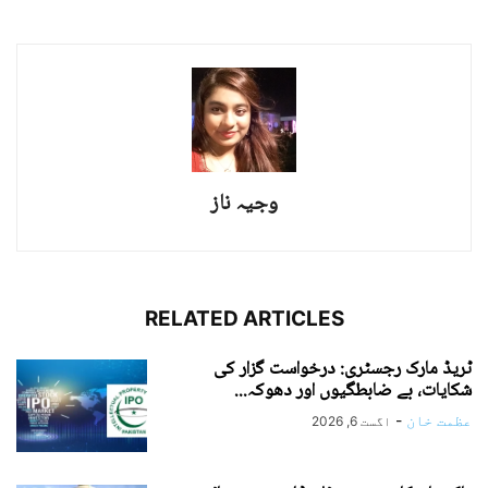
وجیہ ناز
RELATED ARTICLES
ٹریڈ مارک رجسٹری: درخواست گزار کی
شکایات، بے ضابطگیوں اور دھوکہ...
عظمت خان
-
اگست 6, 2026