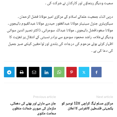
سمیت ودیگر رہنماؤں اور کارکنان نے شرکت کی ۔
دریں اثناء جمعیت علمائے اسلام کے مرکزی امیر مولانا فضل الرحمان ،
سیکریٹری جنرل سینیٹر مولانا عبدالغفور حیدری مولانا عبدالقیوم ہالیجوی ،
مولانا سعودافضل ہالیجوی ، مولانا عبداللہ سومرانی، ڈاکٹر نصیر الدین سواتی
ودیگر نےعلامہ راشد محمود سومرو سے برادر نسبتی کے انتقال پر تعزیت کا
اظہار کرتے ہوئے مرحوم کی درجات کی بلندی اور لواحقین کیلئے صبر جمیل
کی دعا کی ہے ۔
Previous article
Next article
مرکزی مسلم لیگ کراچی کا12 نومبر کو
جان سے مارنے اور بھتے کی دھمکی،
یکجہتی فلسطین کانفرنس کا اعلان
ملزمان کی عبوری ضمانت منظور،
سماعت ملتوی