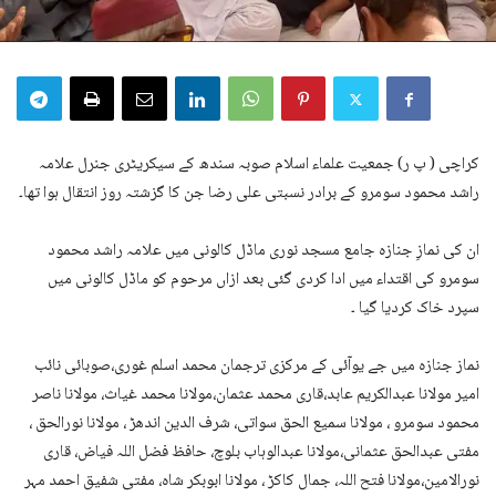
کراچی ( پ ر) جمعیت علماء اسلام صوبہ سندھ کے سیکریٹری جنرل علامہ
راشد محمود سومرو کے برادر نسبتی علی رضا جن کا گزشتہ روز انتقال ہوا تھا۔
ان کی نمازِ جنازہ جامع مسجد نوری ماڈل کالونی میں علامہ راشد محمود
سومرو کی اقتداء میں ادا کردی گئی بعد ازاں مرحوم کو ماڈل کالونی میں
سپرد خاک کردیا گیا ۔
نماز جنازہ میں جے یوآئی کے مرکزی ترجمان محمد اسلم غوری،صوبائی نائب
امیر مولانا عبدالکریم عابد،قاری محمد عثمان،مولانا محمد غیاث، مولانا ناصر
محمود سومرو ، مولانا سمیع الحق سواتی، شرف الدین اندھڑ ، مولانا نورالحق ،
مفتی عبدالحق عثمانی،مولانا عبدالوہاب بلوچ، حافظ فضل اللہ فیاض، قاری
نورالامین،مولانا فتح اللہ، جمال کاکڑ ، مولانا ابوبکر شاہ، مفتی شفیق احمد مہر