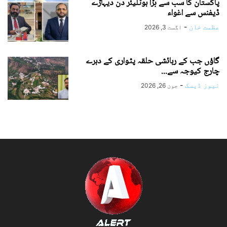
پاکستان کا سب سے بڑا ہوٹلیئر دن دیہاڑے
ڈیفنس سے اغواء
عظمت خان
-
اگست 3, 2026
گاؤں جب کے رہائشی حلقہ پٹواری کے دہرے
چارج کیوجہ سے...
نیوز ڈیسک
-
جون 26, 2026