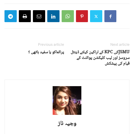
Previous article
Next article
JSMUکی KPC کے اراکین کیلئے ڈینٹل
پرائماکو یا سفید ہاتھی ؟
سروسز اور لیب کلیکشن پوائنٹ کے
قیام کی پیشکش
وجیہ ناز