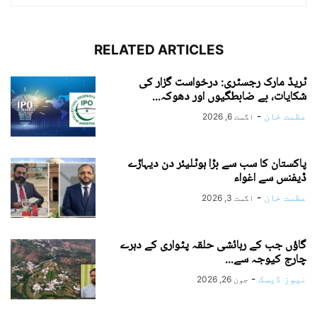
RELATED ARTICLES
ٹریڈ مارک رجسٹری: درخواست گزار کی
شکایات، بے ضابطگیوں اور دھوکہ...
عظمت خان
-
اگست 6, 2026
پاکستان کا سب سے بڑا ہوٹلیئر دن دیہاڑے
ڈیفنس سے اغواء
عظمت خان
-
اگست 3, 2026
گاؤں جب کے رہائشی حلقہ پٹواری کے دہرے
چارج کیوجہ سے...
نیوز ڈیسک
-
جون 26, 2026