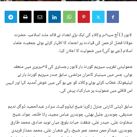
لاہور ( ) آج سینٸر وکلاء کی ایک بڑی تعداد نے قائد ملت اسلامیہ حضرت
مولانا فضل الرحمن کی قیادت پر اعتماد کا اظہار کرتے ہوئے جمعیت علماء
اسلام (جے یو آئی) میں شمولیت کا اعلان کیا۔
شمولیتی تقریب سپریم کورٹ بار لاہور رجسٹری کی لاٸبریری میں منعقد
ہوئی، جس میں سینیٹر کامران مرتضی، سابق صدر سپریم کورٹ بار نے
ٹیلیفونک خطاب کرتے ہوئے وکلاء کو جے یو آئی میں خوش آمدید کہا اور انہیں
اس قافلے میں شمولیت پر مبارکباد پیش کی۔
سابق ڈپٹی اٹارنی جنرل زکریا شیخ ایڈووکیٹ، سرادر عبدالحمید ڈوگر، ندیم
صدیقی، چوہدری جلیل بھٹی، چوہدری عباس مجید، رانا طلحہ جواد، شیخ
سخاوت علی، حیدر علی، شفقت حیات بلوچ، میاں نوید صادق، محمد طارق
چوہدری، عبدالرحمن محمد عمر شیخ، رائے شعبان علی، محمد ممتاز فریدی