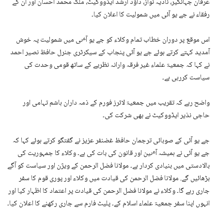
عرفان جہانگیر، نادیہ نواز، داؤد ارشد ایڈووکیٹ، ملک محمد احسان اور ان کے
رفقاء نے جے یو آئی میں شمولیت کا اعلان کیا۔
اس موقع پر دوران خطاب تمام وکلاء کو جے یو آٸی میں شمولیت پہ خوش
آمدید کہتے کرتے ہوئے جے یو آئی پنجاب کے سیکرٹری جنرل حافظ نصیر احمد
نے کہا کہ جمعیۃ علماء غیر فرقہ وارانہ نظریے کے ساتھ قومی وحدت کی
سیاست کررہی ہے۔
واضح رہے کہ تقریب میں جمعیۃ لائرز فورم کے ذمہ داران ہاشم تہامی اور
حاجی نذیر ایڈووکیٹ نے بھی شرکت کی۔
جے یو آئی کے صوبائی ترجمان حافظ غضنفر عزیز نے گفتگو کرتے ہوئے کہا کہ
جے یو آئی نے ہمیشہ آٸین اور قانون کی بات کی ہے۔ وکلاء کا جمہوریت کی
بالادستی میں بنیادی کردار ہے۔ مولانا فضل الرحمن کے ویژن اور سیاست کو آگے
بڑھائیں گے. مولانا فضل الرحمن کی قیادت میں وکلاء اور پوری قوم کا سفر
جاری رہے گا۔ وکلاء نے مولانا فضل الرحمن کی قیادت پر اعتماد کا اظہار کیا اور
انہوں اپنا سفر جمعیۃ علماء اسلام کے۔ پلیٹ فارم سے جاری رکھنے کا اعلان کیا۔