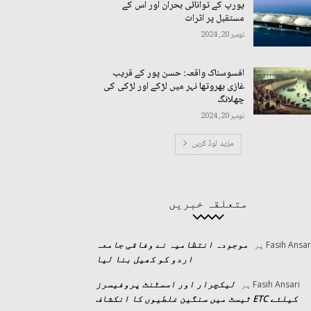
یورپ کے توانائی بحران اور اس کے
مستقبل پر اثرات
نومبر 20, 2024
افسوسناک واقعہ: حسن پور کے قریب
غازی بھروتھا نہر میں لڑکے اور لڑکی کی
چھلانگ
نومبر 20, 2024
مزید لوڈ کریں
متعلقہ خبریں
موجودہ انتظامیہ نے وفاقی جامعہ
Fasih Ansar
پر
اردو کو کھیل بنا لیا
لیکچرار اور اسسٹنٹ پروفیسرز
Fasih Ansari
پر
کیلئے ETC ٹیسٹ میں سنگین غلطیوں کا انکشاف