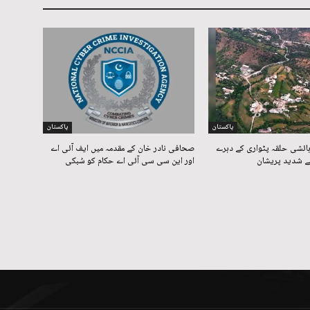
پاکستان
پاکستان
ائشی حلقہ پٹواری کے دہرے
صحافی نادر خان کے مقدمہ میں ایف آئی اے
 شدید پریشان
اور این سی سی آئی اے حکام کو سُبکی