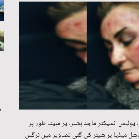
i
 پولیس انسپکٹر ماجد بشیر، پر مبینہ طور پر
سوشل میڈیا پر شیئر کی گئی تصاویر میں نرگس