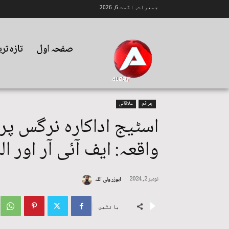
جمعرات, اگست 6, 2026
صفحہ اول
تازہ تر
جرائم
علاقائی
اسٹیج اداکارہ نرگس پر 
واقعہ: ایف آئی آر اور ا
نومبر 2, 2024
ابوزر ولی اللہ
بانٹیں