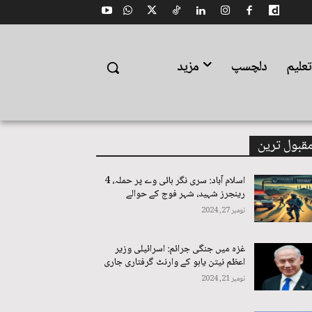
علیم
دلچسپ
مزید
قبول ترین
اسلام آباد: سری نگر ہائی وے پر حملہ، 4
رینجرز شہید، شہر فوج کے حوالے
نومبر 27, 2024
غزہ میں جنگی جرائم: اسرائیلی وزیر
اعظم نیتن یاہو کے وارنٹ گرفتاری جاری
نومبر 21, 2024