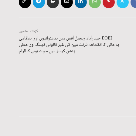
گزشتہ مضمون
EOBI حیدرآباد ریجنل آفس میں بدعنوانیوں اور انتظامی
بدحالی کا انکشاف، فرنٹ مین کی غیر قانونی ڈیلنگ اور جعلی
پنشن کیسز میں ملوث ہونے کا الزام