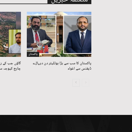
پاکستان
پاکستان کا سب سے بڑا ہوٹلیئر دن دیہاڑے
گاؤں جب کے رہ
ڈیفنس سے اغواء
چارج کیوجہ سے