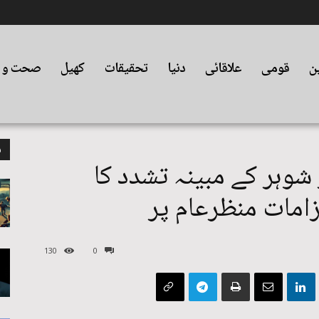
ین
قومی
علاقائی
دنیا
تحقیقات
کھیل
صحت و ت
م
شوہر کے مبینہ تشدد کا
لزامات منظرعام پر
130
0