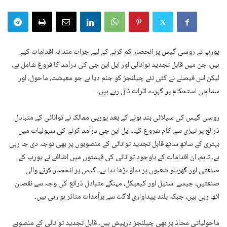
یورپ نے روسی گیس پر انحصار کم کرنے کے لیے جرات مندانہ اقدامات کیے
ہیں، جن میں قابل تجدید توانائی اور ایل این جی کی درآمد کا فروغ شامل ہے،
لیکن اس فیصلے نے کئی نئے چیلنجز کو جنم دیا ہے جو معیشت، ماحول، اور
سماجی استحکام پر گہرے اثرات ڈال رہے ہیں۔
روسی گیس کی سپلائی بند ہونے کے بعد یورپی ممالک نے توانائی کے متبادل
ذرائع پر تیزی سے کام شروع کیا۔ ایل این جی درآمد کرنے کی سہولیات میں
بہتری کے ساتھ ساتھ قابل تجدید توانائی کے منصوبوں پر بھی توجہ دی جا رہی
ہے۔ تاہم، ان اقدامات کے باوجود توانائی کی قیمتوں میں اضافے نے یورپ کے
صنعتی اور گھریلو شعبوں پر دباؤ بڑھا دیا ہے۔ گیس پر انحصار کرنے والی
صنعتیں، جیسے اسٹیل اور کیمیکل، مہنگے متبادل ذرائع کی وجہ سے نقصان
اٹھا رہی ہیں، جبکہ بلند پیداواری لاگت سے برآمدات متاثر ہو رہی ہیں۔
ماحولیاتی محاذ پر بھی چیلنجز درپیش ہیں۔ قابل تجدید توانائی کے منصوبے