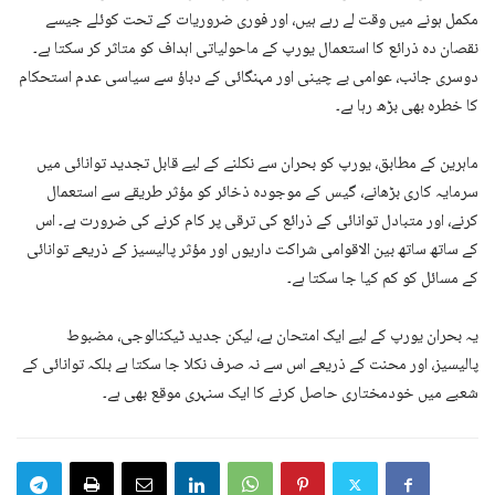
مکمل ہونے میں وقت لے رہے ہیں، اور فوری ضروریات کے تحت کوئلے جیسے
نقصان دہ ذرائع کا استعمال یورپ کے ماحولیاتی اہداف کو متاثر کر سکتا ہے۔
دوسری جانب، عوامی بے چینی اور مہنگائی کے دباؤ سے سیاسی عدم استحکام
کا خطرہ بھی بڑھ رہا ہے۔
ماہرین کے مطابق، یورپ کو بحران سے نکلنے کے لیے قابل تجدید توانائی میں
سرمایہ کاری بڑھانے، گیس کے موجودہ ذخائر کو مؤثر طریقے سے استعمال
کرنے، اور متبادل توانائی کے ذرائع کی ترقی پر کام کرنے کی ضرورت ہے۔ اس
کے ساتھ ساتھ بین الاقوامی شراکت داریوں اور مؤثر پالیسیز کے ذریعے توانائی
کے مسائل کو کم کیا جا سکتا ہے۔
یہ بحران یورپ کے لیے ایک امتحان ہے، لیکن جدید ٹیکنالوجی، مضبوط
پالیسیز، اور محنت کے ذریعے اس سے نہ صرف نکلا جا سکتا ہے بلکہ توانائی کے
شعبے میں خودمختاری حاصل کرنے کا ایک سنہری موقع بھی ہے۔