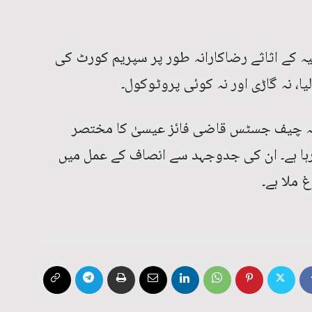
ہ کے اثاثے رضاکارانہ طور پر سپریم کورٹ کی
ا، نہ گاڑی اور نہ کوئی پروٹوکول۔
 کہ چیف جسٹس قاضی فائز عیسیٰ کا مختصر
رہا ہے۔ ان کی جدوجہد سے انصاف کے عمل میں
 ملا ہے۔