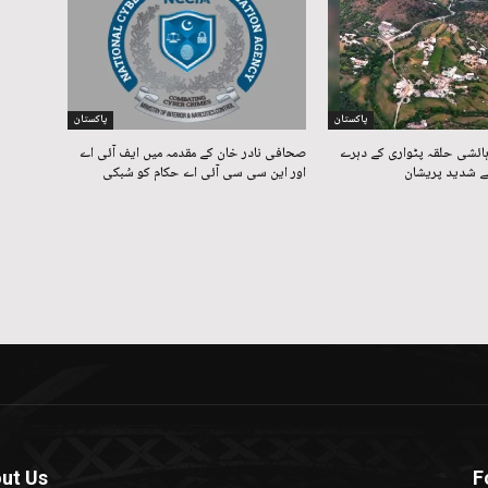
پاکستان
پاکستان
ائشی حلقہ پٹواری کے دہرے
صحافی نادر خان کے مقدمہ میں ایف آئی اے
 شدید پریشان
اور این سی سی آئی اے حکام کو سُبکی
ut Us
F