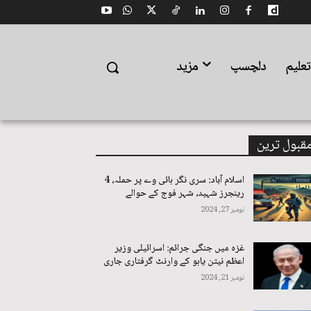
علیم
دلچسپ
مزید
قبول ترین
اسلام آباد: سری نگر ہائی وے پر حملہ، 4
رینجرز شہید، شہر فوج کے حوالے
نومبر 27, 2024
غزہ میں جنگی جرائم: اسرائیلی وزیر
اعظم نیتن یاہو کے وارنٹ گرفتاری جاری
نومبر 21, 2024