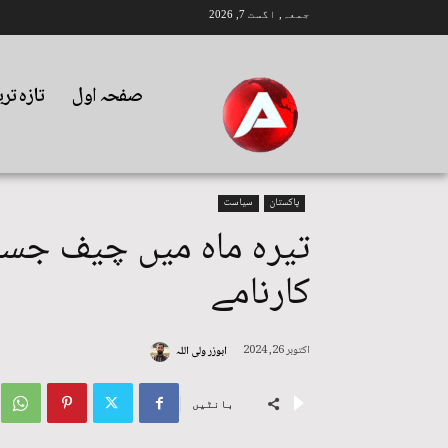
جمعہ, اگست 7, 2026
صفحہ اول
تازہ تر
پاکستان
سیاست
تیرہ ماہ میں چیف جسٹ
کارنامے
اکتوبر 26, 2024
ابوزر ولی اللہ
بانٹیں