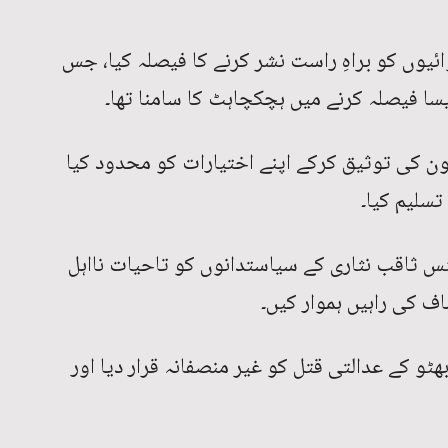
وں کو براہِ راست نشر کرنے کا فیصلہ کیا، جس
ا فیصلہ کرنے میں ہچکچاہٹ کا سامنا تھا۔
 کی توثیق کرکے اپنے اختیارات کو محدود کیا
تسلیم کیا۔
اقب نثاری کے سیاستدانوں کو تاحیات نااہل
ف کی راہیں ہموار کیں۔
ھٹو کے عدالتی قتل کو غیر منصفانہ قرار دیا اور