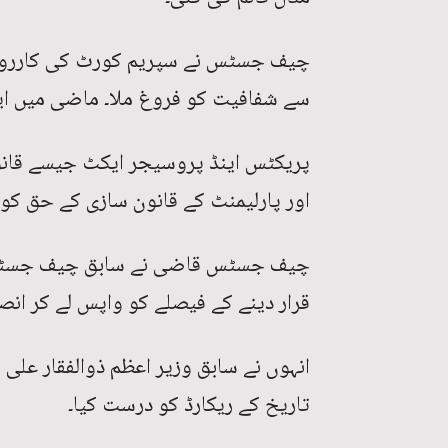
چیف جسٹس نے سپریم کورٹ کی کارروائی
سے شفافیت کو فروغ ملا۔ ماضی میں ایس
پریکٹس اینڈ پروسیجر ایکٹ جیسے قانون
اور پارلیمنٹ کے قانون سازی کے حق کو 
چیف جسٹس قاضی نے سابق چیف جسٹس ث
قرار دینے کے فیصلے کو واپس لے کر انصا
انہوں نے سابق وزیر اعظم ذوالفقار علی ب
تاریخ کے ریکارڈ کو درست کیا۔