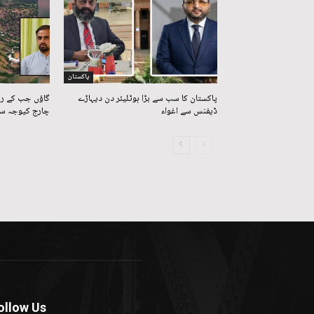
پاکستان
پاکستان کا سب سے بڑا ہوٹلیئر دن دیہاڑے
گاؤں جب کے رہ
ڈیفنس سے اغواء
چارج کیوجہ سے
ollow Us