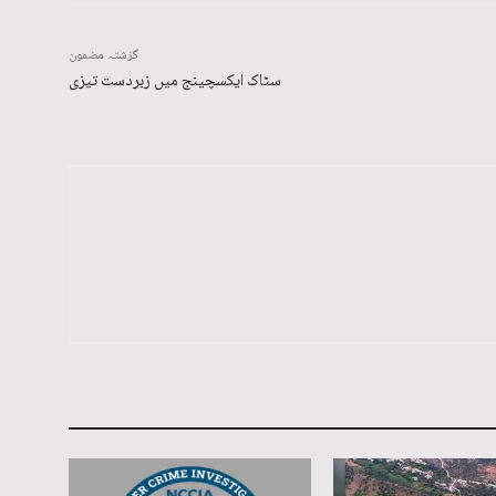
گزشتہ مضمون
سٹاک ایکسچینج میں زبردست تیزی