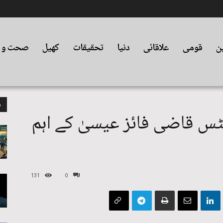
ین
قومی
علاقائی
دنیا
تحقیقات
کھیل
صحت و ت
م
س قاضی فائز عیسیٰ کے اہم
131
0