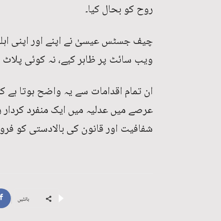
روح کو بحال کیا۔
چیف جسٹس عیسیٰ نے اپنے اور اپنی اہلی
ویب سائٹ پر ظاہر کیے، نہ کوئی پلاٹ لی
ان تمام اقدامات سے یہ واضح ہوتا ہے
عرصے میں عدلیہ میں ایک منفرد کردار 
شفافیت اور قانون کی بالادستی کو فروغ
بانٹیں