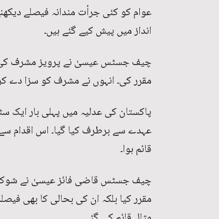
عوام کو کئی جرأت مندانہ فیصلے دیکھنے
انداز میں پیش کیے گئے ہیں۔
چیف جسٹس عیسیٰ نے پرویز مشرف کی اپ
مقرر کی۔ انہوں نے مشرف کو سزا دے کر
پاکستان کی عدلیہ میں پہلی بار ایک سٹ
عہدے سے برطرف کیا گیا۔ اس اقدام سے 
قائم ہوا۔
چیف جسٹس قاضی فائز عیسیٰ نے شوک
مقرر کیا بلکہ ان کی بحالی کا بھی فیص
مثال قائم کی گئی۔