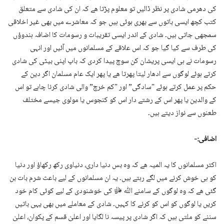
کی دھرمی شادی پر نظر ڈالیں تو معلوم پڑتا ھے کہ ان کی شادی سے متعلق
کتب کچھ ایسی باتوں سے بھری ہوئی ہیں جو کہ معاشرے میں بھی غیر اخلاقی
سمجھی جاتی ہیں۔ شادی کے اندر ایسی تقریبات و رسومات کا اضافہ ہندوؤں
کی طرف سے کیا گیا جو کہ اس علاقے کے مسلمانوں میں آئیں اور انہی
رسومات نے ہی ایسی پریشان کن سوچ پیدا کردی کہ باپ اپنی بیٹی کی شادی
کرتے ہوئے لوگوں سے ادھار لیتا پھرتا ھے یا پھر ایک عام مسلمان اگر دین کے
حکم پر عمل کرتے ہوئے "سادگی” اور "کم خرچ” والی شادی کرنا چاہے تو اس
کے والدین یا پھر اس کے رشتے دار اس کو کنجوس یا مولوی جیسے مختلف
طعنوں سے نواز دیتے ہیں۔
اضافی:-
اکثر مسلمانوں کا یہ المیہ ھے کہ وہ بس دنیا داری، دنیاوی رکھ رکھاؤ اور دنیا
کو ہی خوش کرنے میں لگے رہتے ہیں۔ یہ ان مسلمانوں کے لیے باعث شرم بات بن
گئی ھے کہ وہ لوگوں کے سامنے اللّٰه ﷻ کی خوشنودی کے لیے کوئی کام خود
کریں یا لوگوں کو اس کو کرنے کا کہیں۔ شادی کے معاملے میں بھی یہی باتیں
سننے کو ملتی ہیں کہ اگر شادی پر پیسہ نا لگایا اور اعلیٰ قسم کے پکوان، اعلیٰ