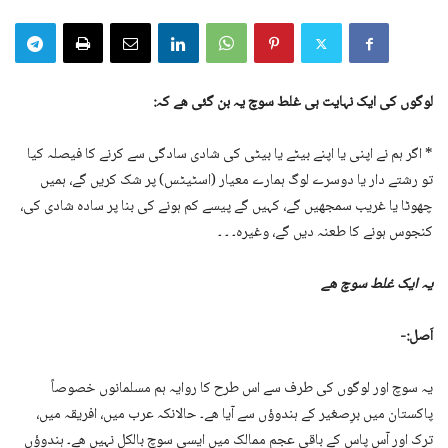
لوگوں کی ایک نہایت ہی غلط سوچ یہ بن گئی ھے کہ:
* اگر ہم نے اپنی یا اپنے بیٹے یا بیٹی کی شادی سادگی سے کرنے کا فیصلہ کیا
تو رشتے دار یا دوسرے لوگ ہمارے معیار (اسٹیٹس) پر شک کریں گے، ہمیں
چھوٹا یا غریب سمجھیں گے، کہیں گے پیسے کم ہونے کی بنا پر سادہ شادی کی،
کنجوس ہونے کا طعنہ دیں گے، وغیرہ۔ ۔ ۔
یہ ایک غلط سوچ ھے
اَصل:-
یہ سوچ اور لوگوں کی طرف سے اس طرح کا روایہ ہم مسلمانوں خصوصاً
پاکستان میں برِصغیر کے ہندوؤں سے آیا ھے۔ حالانکہ عرب میں، افریقہ میں،
ترک اور آس پاس کے باقی عجم ممالک میں ایسی سوچ بالکل نہیں ھے۔ ہندوؤں