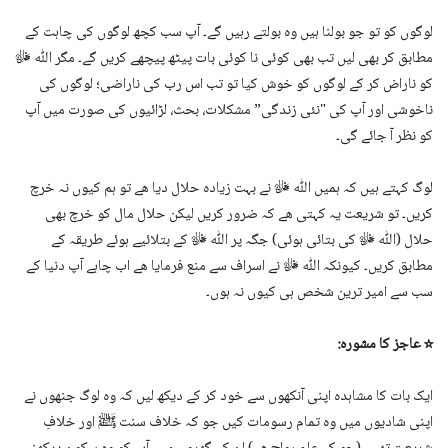
لوگوں کو تو جو بولنا ہیں وہ بولتے رہیں گے۔ آپ سب کچھ لوگوں کی چاہت کے
مطابق کر بھی لیں تب بھی کوئی نا کوئی بات پیٹھ پیچھے کریں گے۔ مگر اللّٰه ﷻ
کو ناراض کر کے لوگوں کو خوش کیا تو تب اس رب کی ناراضی؛ لوگوں کی
ناخوشی اور آپ کی "نئی زندگی” مشکلات، بحث، لڑائیوں کی صورت میں آپ
کو نظر آ جائے گی۔
لوگ کہتے ہیں کہ ہمیں اللّٰه ﷻ نے بہت زیادہ حلال دیا ھے تو ہم کیوں نہ خرچ
کریں۔ تو شریعت یہ کہتی ھے کہ ضرور کریں لیکن حلال مال کو خرچ بھی
حلال (اللّٰه ﷻ کی بتائی ہوئی) جگہ پر اللّٰه ﷻ کے بتلائیے ہوئے طریقہ کے
مطابق کریں۔ کیونکہ اللّٰه ﷻ نے اسراف سے منع فرمایا ھے اب چاہے آپ دنیا کے
سب سے امیر ترین شخص ہی کیوں نہ ہوں۔
☆ عاجز کا مشورہ:
ایک بات کا مشاہدہ اپنی آنکھوں سے خود کر کے دیکھ لیں کہ وہ لوگ جنھوں نے
اپنی شادیوں میں وہ تمام رسومات کیں جو کہ خلاف سنت ﷺ اور خلافِ