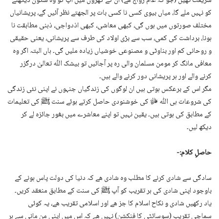
شریعت تھیں (جو کہ عام رواج ھے) ان کے گھروں میں آپ کو وہ سکون دیکھنے
کو نہیں ملے گا، میاں بیوی کسی نا کسی بات پر الجھتے نظر آئیں گے، پریشانیاں
مختلف صورتوں میں ہوں گی، کبھی معاشی، کبھی اذدواجی، ذہنی مطابقت نا
ہونا، برداشت کی کمی، سب سے بڑی اولاد کی طرف سے پریشانی، یعنی حقیقی
و روحانی کم اور بناوٹی و مصنوعی خوشیاں زیادہ ملیں گی۔ ہاں البتہ اگر وہ
معافی مانگ کر مومن مسلمان والی رہ پر آجائیں تو بیشک اللّٰه تعالیٰ درگزر
کرنے والے اور ہر پریشانی دور کرنے والے ہیں۔
مگر اس کے برعکس ہوتی ہیں ان لوگوں کی زندگیاں جنہوں نے اپنی نئی زندگی
کی شروعات ہی اللّٰه ﷻ کی خوشنودی حاصل کرتے ہوئے سنت ﷺ کی تعلیمات
کے مطابق کی ہوتی ہیں۔ یقین نہیں تو اپنے معاشرے میں بغور جائزہ لے کر
دیکھ لیں۔
حاصلِ کلام:-
سادگی سے شادی کرنے کا مطلب وہ شادی ھے کہ دنیا کی دولت پاس ہونے کے
باوجود اپنی شادی کی ہر تقریب کو آپ ﷺ کی سنت کے مطابق منعقد کریں۔
یاد رکھیں شادی و نکاح اسلام کا جز ھے اور اسلامی تقریب ھے، یہ کوئی
سماجی تقریب (سوسائٹی کا فنکشن) نہیں ھے کہ اس میں اپنی من مانی سے ہر