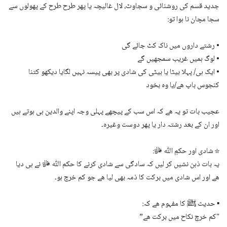
جدید قسم کی روشنائی و سجاوٹ، لال غالیچہ یا پھر طرح طرح کے پھولوں سے
سجا مچان نا ہوا تو:
• رشتے داروں میں ناک کٹ جائے گی
• لوگ ہمیں غریب سمجھیں گے
• ایک ہی/ پہلا بیٹا یا بیٹی کی شادی پر بھی پیسہ نہیں لگایا دیکھو کتنا
کنجوس باپ ھے/یا وہ بخود
عجیب بات تو یہ ھے کہ اس سب کے پیچھے پہلی وجہ اپنے والدین ہی ہوتے ہیں
اور ان کے بعد رشتہ دار یا پھر دوست وغیرہ۔
☆ شادی اور حکمِ اللّٰه ﷻ:
یہ بات ذہن نشیں کر لیں کہ سادگی سے شادی کرنے کا حکم اللّٰه ﷻ نے ہی دیا
ھے اور اس شادی میں برکت کا ذمہ بھی لیا ھے جو کم خرچ ہو۔
▪
حدیث ﷺ کا مفہوم ھے کہ:
"کم خرچ نکاح میں برکت ھے”