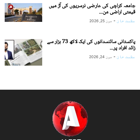
جامعہ کراچی کی عارضی نرسریوں کی آڑ میں
قیمتی اراضی من...
عظمت خان
-
جون 25, 2026
پاکستانی سائنسدانوں کی ایک لاکھ 73 ہزار سے
زائد افراد پر...
عظمت خان
-
جون 24, 2026