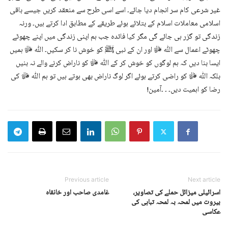
غیر شرعی کام سر انجام دیا جائے۔ اسے اسی طرح سے منعقد کریں جیسے باقی
اسلامی معاملات اسلام کے بتلائے ہوئے طریقے کے مطابق ادا کرتے ہیں۔ ورنہ
زندگی تو گزر ہی جائے گی مگر کیا فائدہ جب ہم اپنی زندگی میں اپنے چھوٹے
چھوٹے اعمال سے اللّٰه ﷻ اور ان کے نبی ﷺ کو خوش نا کر سکیں۔ اللّٰه ﷻ ہمیں
ایسا بنا دیں کہ ہم لوگوں کو خوش کر کے اللّٰه ﷻ کو ناراض کرنے والے نہ بنیں
بلکہ اللّٰه ﷻ کو راضی کرتے ہوئے اگر لوگ ناراض بھی ہوتے ہیں تو ہم اللّٰه ﷻ کی
رضا کو اہمیت دیں۔ ۔ ۔آمین!
Previous article
Next article
اسرائیلی میزائل حملے کی تصاویر،
غامدی صاحب اور خانقاہ
بیروت میں لمحہ بہ لمحہ تباہی کی
عکاسی