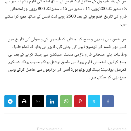
اس کے بعد شیڈول کے مطابق لیٹ فیس کے ساتھ امتحانی فارم یکم دسمبر سے
8 دسمبر تک 200روپے، 11 دسمبر سے 15 دسمبر تک 800 روپے اور امتحانی
فارم کی تاریخ ختم ہونے کے بعد 2500 روپے لیٹ فیس کے ساتھ جمع کرا سکتے
ہیں۔
اس ضمن میں یہ بھی واضح کیا جاتاہے کہ فیسوں کی وصولی کی تاریخ میں
کسی بھی قسم کی توسیع نہیں کی جائے گی۔ انہوں نے بتایا کہ تمام طلباء
وطالبات اپنے امتحانی فارم لازمی متعلقہ سیکشن سے چیک کرانے کے بعد ہی
جمع کرائیں۔ امتحانی فارم بورڈ سے ملحق نیشنل بینک، حبیب بینک، عسکری
کمرشل، یونائیٹڈ بینک اور بوتھ بورڈ آفس کی برانچوں سے حاصل کرکے وہیں
جمع بھی کرا سکتے ہیں۔
Previous article
Next article