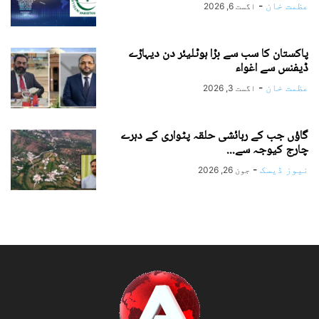
عظمت خان
-
اگست 6, 2026
پاکستان کا سب سے بڑا ہوٹلیئر دن دیہاڑے
ڈیفنس سے اغواء
عظمت خان
-
اگست 3, 2026
گاؤں جب کے رہائشی حلقہ پٹواری کے دہرے
چارج کیوجہ سے...
نیوز ڈیسک
-
جون 26, 2026