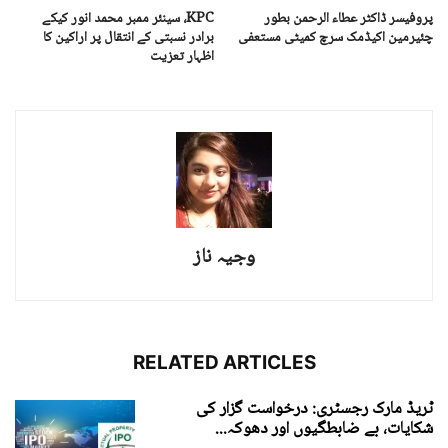
پروفیسر ڈاکٹر عطاء الرحمن بطور
KPC، سینئر ممبر محمد انور کیکے
چئیرمین اکیڈمک سرچ کمیٹی مستعفی
برادر نسبتی کے انتقال پر اراکین کا
اظہار تعزیت
وجیہ ناز
RELATED ARTICLES
ٹریڈ مارک رجسٹری: درخواست گزار کی
شکایات، بے ضابطگیوں اور دھوکہ...