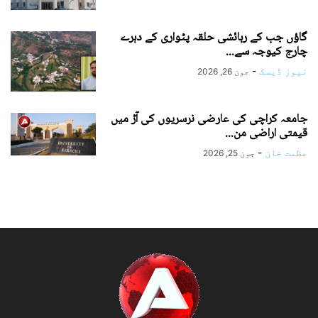
گاؤں جب کے رہائشی حلقہ پٹواری کے دہرے
چارج کیوجہ سے...
نیوز ڈیسک
-
جون 26, 2026
جامعہ کراچی کی عارضی نرسریوں کی آڑ میں
قیمتی اراضی من...
عظمت خان
-
جون 25, 2026