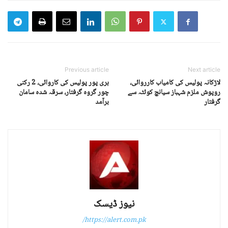
Previous article
Next article
لاڑکانہ پولیس کی کامیاب کارروائی،
ہری پور پولیس کی کاروائی، 2 رکنی
روپوش ملزم شہباز سیانچ کوئٹہ سے
چور گروہ گرفتار، سرقہ شدہ سامان
گرفتار
برآمد
نیوز ڈیسک
https://alert.com.pk/