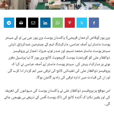
ہری پور (وقاص الرحمان قریشی): پاکستان پوسٹ ہری پور جی پی او کے سینئر
پوسٹ ماسٹر لہر آصف عباسی، مارکیٹنگ ٹیم کے چیئرمین عبدالرزاق، ڈپٹی
سینئر پوسٹ ماسٹر محمد نسیم، اور صدر نوپ شہزاد اعجاز نے پروفیسر
ذوالفقار علی کو گورنمنٹ پوسٹ گریجویٹ کالج ہری پور کا نیا پرنسپل مقرر
ہونے پر مبارکباد پیش کی۔ سینئر پوسٹ ماسٹر لہر آصف عباسی نے کہا کہ
پروفیسر ذوالفقار علی کی تعیناتی کالج کی ترقی میں اہم کردار ادا کرے گی
اور ان کی قیادت میں ادارہ ترقی کی راہ پر گامزن ہوگا۔
اس موقع پر پروفیسر ذوالفقار علی نے پاکستان پوسٹ کی سہولتوں کی تعریف
کی اور یقین دلایا کہ آئندہ کالج کی ڈاک پوسٹ آفس کے ذریعے ہی بھیجی جائے
گی۔