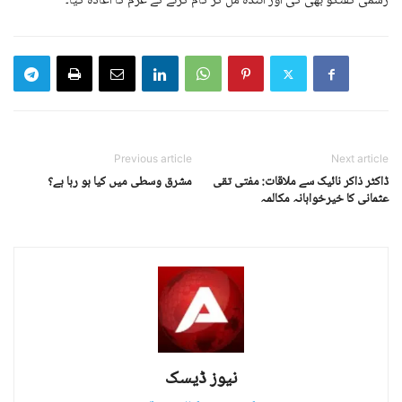
رسمی گفتگو بھی کی اور آئندہ مل کر کام کرنے کے عزم کا اعادہ کیا۔
Previous article
Next article
ڈاکٹر ذاکر نائیک سے ملاقات: مفتی تقی
مشرق وسطی میں کیا ہو رہا ہے؟
عثمانی کا خیرخواہانہ مکالمہ
نیوز ڈیسک