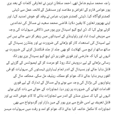
راجہ محمد سلیم شامل تھے۔ احمد سلطان ترین نے تعارفی کلمات کے بعد ہری
پور عوامی فارم کے اغراض و مقاصد اور مستقبل کے لائحہ عمل سے ڈپٹی
کمشنرکوآگاہ کیا۔ ڈپٹی کمشنر شوزب عباس نے وفد کو خوش امدید کہا۔ اور
اپنے بھرپور تعاون کا یقین دلایا۔ قاضی محمد سعید نے مسائل کی نشاندہی
کرتے ہوئے کہا کہ ڈی ایچ کیو اسپتال ہری پور میں ناکافی سہولیات کی وجہ
سے مریض ایبٹ اباد اور راولپنڈی کے اسپتالوں میں ریفر کر دیے جاتے ہیں اس
لیے اسپتال کی استعداد کار کو بڑھانے کی ضرورت ہے اور چلڈرن ہسپتال کے
ساتھ ساتھ ار ایچ سی کھلابٹ کو بھی جلد از جلد فنکشنل کرنے کی ضرورت ہے
انہوں نے کہا کہ عارضی اور فوری طور پر ڈی ایچ کیو ہسپتال ہری پور تک
رسائی بڑھانے کے لیے درویش لنک روڈ کو مرمت کر کے ایمبولنس کے گزرنے کے
قابل بنایا جائے اور ہسپتال کے اندر تمام لیبارٹری ٹیسٹوں کی سہولیات کو فی
الفور بہتر بنایا جائے تاکہ عوام کو ممکنہ ریلیف مل سکے۔ محکمہ مال کے
پٹواریوں کی ہڑتال کی وجہ سے ہونے والے مسائل کے تدارک کے لیے فوری
اقدامات اٹھانے کی ضرورت پر زور دیا۔ تجاوزات کے حوالے سے بات کرتے ہوئے
انہوں نے کہا کہ سبزی منڈی کے اندر سے تجاوزات ہٹانے کا کام خوش ائند ہے اور
قابل تعریف ہے اسی طرح سے ہری پور کے مین بازار اور گردونواح سے بھی
تجاوزات کا مکمل خاتمہ کیا جائے تاکہ عوام کو امد و رفت میں سہولیات میسر