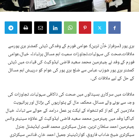
ہری پور (سرفراز خآن ترین): عوامی فورم کے وفدکی ڈپٹی کمشنر ہری پورسے
ملاقات،صحت کی سہولیات،تجاوزات سمیت اہم مسائل پرتبادلہ خیال،عوامی
فورم کے وفد نے چیئرمین محمد سعید قاضی ایڈوکیٹ کی قیادت میں ڈپٹی
کمشنر ہری پور شوزب عباس سے ضلع ہری پور کی عوام کو درپیش اہم مسائل
کے حل کے لیے ملاقات کی۔
ملاقات میں سرکاری ہسپتالوں میں صحت کی ناکافی سہولیات، تجاوزات کی
وجہ سے ہونے والے مسائل، محکمہ مال کے پٹواریوں کی ہڑتال اور پرائیویٹ
ملازمین کی کم از کم تنخواہ کے ایکٹ پر عمل درامد کے حوالے سے تبادلہ خیال
کیاگیا وفد میں چیئرمین محمد سعید قاضی ایڈوکیٹ کے علاؤہ سینیئر وائس
چیئرمین احمد سلطان ترین، جنرل سیکرٹری محمد افسر، ایڈیشنل جنرل
سیکرٹری شیخ شاداب فاروق، کوارڈینیٹر جمیل احمد خان، فنانس سیکرٹری