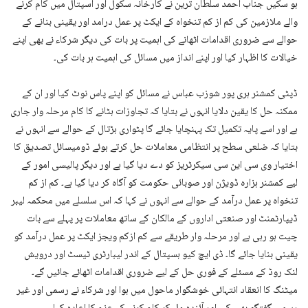
ہو سکیں جناب احمد سلطان ترین نے کارخانہ سکول اور اسپتال میں کام کرنے
والے ملازمین کی کم از کم تنخواہ کے ایکٹ پر عمل درامد اور یقینی بنانے کے
حوالے سے ضروری اقدامات اٹھانے کی اہمیت پر بات کی دیگر شرکاء نے بھی اپنے
خیالات کا اظہار کیا اور اپنے انداز میں مسائل کی اہمیت ہر بات کی۔
ڈپٹی کمشنر ہری پور شوزب عباس نے مسائل کو اپنے پاس نوٹ کیا اور ان کے
ممکنہ حل کا یقین دلایا انہوں نے بتایا کہ تجاوزات ہٹانے کا کام مرحلہ وار جاری
ہے اور اسے پایہ تکمیل تک پہنچایا جائے گا پٹواری ہڑتال کے حوالے سے انہوں نے
بتایا کہ ضلعی سطح پر انتظامی معاملات حل کرتے ہوئے ڈومیسائل تصدیق کا
اختیار وی سی این سی سیکرٹریز کو دے دیا گیا ہے اور دیگر پالیسی امور کے
لیے کمشنر ہزارہ ڈویژن اور صوبائی حکومت کو آگاہ کر دیا گیا ہے۔ کم از کم
تنخواہ پر عمل درآمد کے حوالے سے انہوں نے کہا کہ اس سلسلے میں محکمہ لیبر
ڈیپارٹمنٹ اور صنعتی اداروں کے مالکان کے ساتھ معاملات پر پہلے سے بات
چیت ہو رہی ہے اور مرحلہ وار طریقے سے کم ازکم ویجز ایکٹ پر عمل درآمد کو
یقینی بنایا جائے گا۔ ڈی ایچ کیو ہسپتال کے اندر لیبارٹری ٹیسٹ اور درویش
لنک روڈ کے مسئلے کے فوری حل کے لیے ضروری اقدامات اٹھائے جائیں گے۔
میٹنگ کا انعقاد انتہائی خوشگوار ماحول میں ہوا اور شرکاء نے رسمی اور غیر