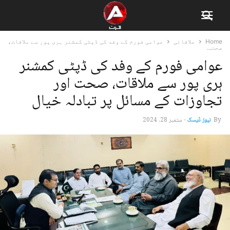
Home
علاقائی
عوامی فورم کے وفد کی ڈپٹی کمشنر ہری پور سے ملاقات،
صحت...
عوامی فورم کے وفد کی ڈپٹی کمشنر
ہری پور سے ملاقات، صحت اور
تجاوزات کے مسائل پر تبادلہ خیال
By
نیوز ڈیسک
-
ستمبر 28, 2024