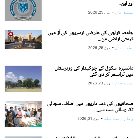
اور این...
عظمت خان
-
جون 25, 2026
جامعہ کراچی کی عارضی نرسریوں کی آڑ میں
قیمتی اراضی من...
عظمت خان
-
جون 25, 2026
مانسہرہ اسکول کے چوکیدار کی وزیرستان
میں ٹرانسفر کر دی گئی
عظمت خان
-
جون 23, 2026
صحافیوں کی ذمہ داریوں میں اضافہ، سچائی
تک رسائی سب سے...
وقار احمد ملک
-
جون 21, 2026