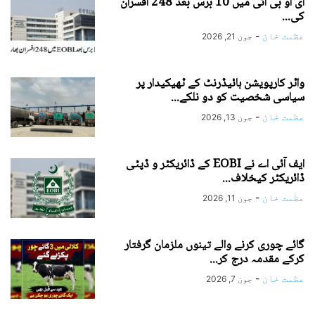
ای او بی آئی میں 10 برس بعد 248 افسران
کی...
عظمت خان
-
جون 21, 2026
واٹر کارپویشن ہائیڈرنٹ کے ٹھیکیدار پر
سیاسی شخصیت کو دو نلکے...
عظمت خان
-
جون 13, 2026
ایف آئی اے نے EOBI کے ڈائریکٹر و ڈپٹی
ڈائریکٹر کیخلاف...
عظمت خان
-
جون 11, 2026
گائے چوری کرنے والے تینوں ملزمان گرفتار
کرکے مقدمہ درج کر...
عظمت خان
-
جون 7, 2026