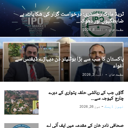
ٹریڈ مارک رجسٹری: درخواست گزار کی شکایات، بے
ضابطگیوں اور دھوکہ...
عظمت خان
-
اگست 6, 2026
پاکستان کا سب سے بڑا ہوٹلیئر دن دیہاڑے ڈیفنس سے
اغواء
عظمت خان
-
اگست 3, 2026
گاؤں جب کے رہائشی حلقہ پٹواری کے دہرے
چارج کیوجہ سے...
نیوز ڈیسک
-
جون 26, 2026
صحافی نادر خان کے مقدمہ میں ایف آئی اے