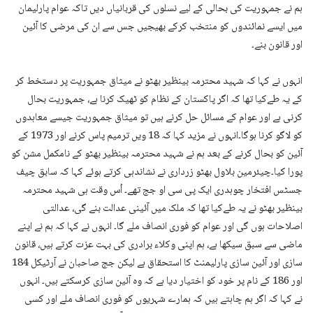
ہم نے جمہوریت کی بحالی کے لیے نسلوں کی قربانیاں دیں تاکہ عوام پارلیمان
میں ایسے نمائندوں کو منتخب کرکے بھیجیں جس سے ان کی مرضی کا آئین
اور قانون بنے۔
انہوں نے کہا کہ شہید محترمہ بینظیر بھٹو نے میثاق جمہوریت پر دستخط کر
کے یہ طےکیا تھا کہ اگر پاکستان کے نظام کو ٹھیک کرنا ہے، جمہوریت بحال
کرنی ہے اور عوام کے مسائل حل کرنے ہیں تو میثاق جمہوریت جیسے معاہدوں
کو لاگو کرنا ہوگا۔انہوں نے مزید کہا کہ 18 ویں ترمیم پاس کرنے اور 1973 کے
آئین کو بحال کرنے کے بعد ہم نے شہید محترمہ بینظیر بھٹو کے نامکمل مشن کو
پورا کیا۔چیئرمین بلاول بھٹو زرداری نے نشاندہی کرتے ہوئے کہا کہ سابق چیف
جسٹس افتخار چوہدری ایک پی سی او جج تھے۔ اُس وقت ہی شہید محترمہ
بینظیر بھٹو نے یہ طےکیا تھا کہ ملک میں آئینی عدالت بنے گی، عدالتی
اصلاحات ہوں گی اور عوام کو فوری انصاف ملے گا۔ انہوں نے کہا کہ ہم نے اپنے
ماضی سے سبق سیکھا ہے، ہم اپنی وکلاء برادری کی بہت عزت کرتے ہیں، قانون
سازی اور آئین سازی پارلیمنٹ کا استحقاق ہے لیکن جج صاحبان نے آرٹیکل 184
اور 186 کے نام پر خود کو اختیار دیا ہے کہ وہ آئین سازی کرسکتے ہیں۔ انہوں
نے کہا کہ اگر ہم چاہتے ہیں کہ ہمارے شہریوں کو فوری انصاف ملے اور کسی