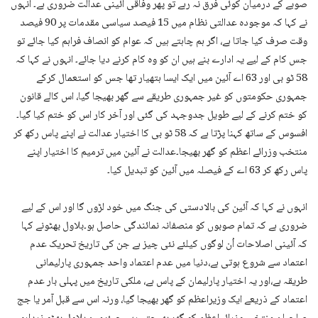
صوبے کے درمیان کوئی فرق نہ رہے تو پھر وفاقی آئینی عدالت ضروری ہے۔ انہوں
نے کہا کہ موجودہ عدالتی نظام میں 15 فیصد سیاسی مقدمات پر 90 فیصد
وقت صرف کیا جاتا ہے، اگر ہم چاہتے ہیں کہ عوام کو انصاف فراہم کیا جائے تو
جس کام کے لیے یہ ادارے بنے ہیں ان کو وہ کام کرنے دیا جائے۔ انہوں نے کہا کہ
58 ٹو بی اور 63 اے آئین میں ایک ایسا ہتھیار تھا جس کو استعمال کرکے
جمہوری حکومتوں کو غیر جمہوری طریقے سے گھر بھیجا گیا، اس کالے قانون
کو ختم کرنے کے لیے طویل جدوجہد کی گئی اور آخر کار اس کو ختم کیا گیا۔
افسوس کے ساتھ کہنا پڑتا ہے کہ 58 ٹو بی کا اختیار عدالت نے اپنے پاس رکھ کر
منتخب وزرائے اعظم کو گھر بھیجا۔عدالت نے آئین میں ترمیم کا اختیار اپنے
پاس رکھ کر 63 اے کے فیصلہ میں آئین کو تبدیل کیا۔
انہوں نے کہا کہ آئین کی بالادستی کی جنگ میں خود لڑوں گا اور اس کے لیے
ضروری ہے کہ تمام صوبوں کو منصفانہ نمائندگی حاصل ہو۔بلاول بھٹونے کہا
کہ آئینی اصلاحات اُن لوگوں کیلئے نئی چیز ہے جن کی تاریخ تحریک عدم
اعتماد سے شروع ہوتی ہے،دنیا میں عدم اعتماد واحد جمہوری پارلیمانی
طریقہ ہے،اور یہ اختیار پارلیمان کے پاس ہے، ملکی تاریخ میں پہلی بار عدم
اعتماد کے ذریعے ایک وزیراعظم کو گھر بھیجا گیا، ورنہ اس سے قبل آمر یا جج