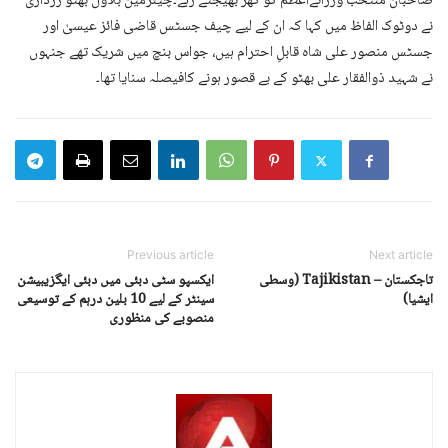
صاحبان منتخب وزرائےاعظم کو گھر بھیجتے رہے۔چیئرمین بلاول بھٹو زرداری
نے دوٹوک الفاظ میں کہا کہ ان کے لیے چیف جسٹس قاضی فائز عیسیٰ اور
جسٹس منصور علی شاہ قابلِ احترام ہیں، جواس بنچ میں شریک تھے جنہوں
نے شہید ذوالفقار علی بھٹو کے بے قصور ہونے کافیصلہ سنایا تھا۔
Previous article
Next article
تاجکستان – Tajikistan (وسطی
ایکسپو سٹی دبئی میں دبئی ایگزیبیشن
ایشیا)
سینٹر کے لیے 10 بلین درہم کے توسیعی
منصوبے کی منظوری