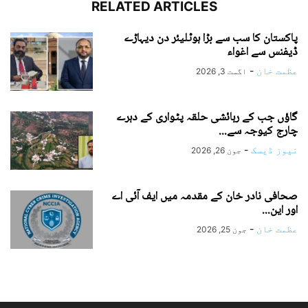
RELATED ARTICLES
پاکستان کا سب سے بڑا ہوٹلیئر دن دیہاڑے
ڈیفنس سے اغواء
عظمت خان
-
اگست 3, 2026
گاؤں جب کے رہائشی حلقہ پٹواری کے دہرے
چارج کیوجہ سے...
نیوز ڈیسک
-
جون 26, 2026
صحافی نادر خان کے مقدمہ میں ایف آئی اے
اور این...
عظمت خان
-
جون 25, 2026