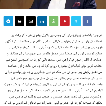
کراچی: پاکستان پیپلز پارٹی کے چیئرمین بلاول بھٹو نے عوام کو وقت پر
انصاف کے بنیادی حق کی فراہمی کیلئے عدالتی نظام میں اصلاحات کو ناگزیر
قرار دیتے ہوئے اس عزم کا اعادہ کیا ہے کہ وہ آئینی عدالت کے قیام کیلئے ہر
ممکن کوشش کریں گے۔ میڈیا سیل بلاول ہائوس سے جاری بیان کے مطابق ان
خیالات کا اظہار انہوں نےکراچی میں سندھ ہائی کورٹ بار ایسوسی ایشن سے
خطاب کرتے ہوئے کیا۔بلاول بھٹوزرداری نے کہا کہ وہ اس خاندان اور جماعت
سے تعلق رکھتے ہیں جس نے اس ملک کو آئین دیا،انہوں نے یہ بھی واضح کیا ہے
کہ ان کی جماعت کسی ایسی قانون سازی کے حق میں نہیں جو کسی فردِ
واحد کو فائدہ یا نقصان پہنچانے کے لیے ہو۔انہوں نے واضح کیا کہ ان کی مجوزہ
ترامیم کے تحت آئینی عدالت میں صوبوں کوبرابر نمائندگی حاصل ہوگی اور
روٹیشن پالیسی کے تحت چیف جسٹس ہر صوبے سے ہوگا،ہم نے ماضی میں
دیکھا کہ سپریم کورٹ کے ججز نے اپنے اختیارات سے تجاوز کیا،انہوں نے کہا کہ