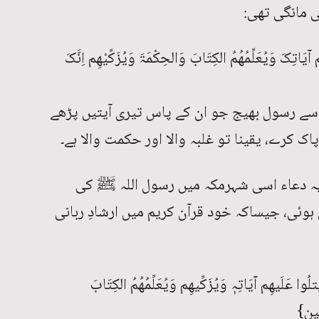
 مانگی تھی:
ٓیَاتِکَ وَیُعَلِّمُھُمُ الکِتَابَ وَالحِکْمَۃَ وَیُزَکِّیْھِم اِنَّکَ
سے رسول بھیج جو ان کے پاس تیری آیتیں پڑھے
اک کرے، یقینا تو غلبہ والا اور حکمت والا ہے۔
یہ دعاء اسی شہرمکہ میں رسول اللہ ﷺ کی
وئی، جیساکہ خود قرآن کریم میں ارشادِ ربانی
ُوا عَلَیھِم آیَاتِہٖ وَیُزَکِّیھِم وَیُعَلِّمُھُمُ الکِتَابَ
ِینٍ}