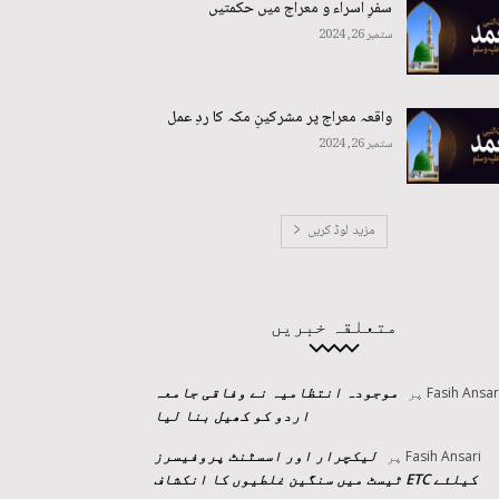
سفرِ اسراء و معراج میں حکمتیں
ستمبر 26, 2024
واقعہ معراج پر مشرکینِ مکہ کا ردِ عمل
ستمبر 26, 2024
مزید لوڈ کریں
متعلقہ خبریں
موجودہ انتظامیہ نے وفاقی جامعہ
Fasih Ansar
پر
اردو کو کھیل بنا لیا
لیکچرار اور اسسٹنٹ پروفیسرز
Fasih Ansari
پر
کیلئے ETC ٹیسٹ میں سنگین غلطیوں کا انکشاف