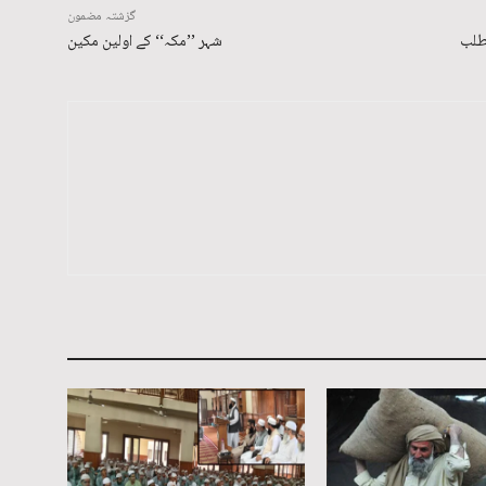
گزشتہ مضمون
طلب
شہر ’’مکہ‘‘ کے اولین مکین