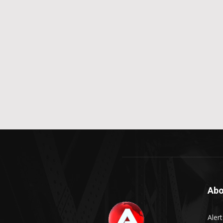
Abo
Aler