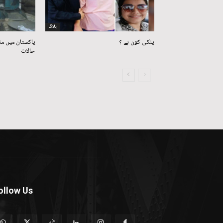
بلاگ
پنکی کون ہے ؟
پاکستان میں من
حالات
ollow Us