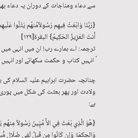
سے دعاء ومناجات کے دوران یہ دعاء بھی
{رَبَّنَا وَابْعَثْ فِیھِم رَسُولاًمِّنھُم یَتْلُوا عَلَیھِم ا
أَنتَ العَزِیزُ الحَکِیمُ} البقرۃ[۱۲۹]
ترجمہ: اے ہمارے رب! ان میں انہی میں 
ٗ انہیں کتاب و حکمت سکھائے اور انہیں پ
چنانچہ حضرت ابراہیم علیہ السلام کی 
ولادت اور پھر بعثت کی شکل میں پوری ہ
ہے:
{ھُوَ الَّذِي بَعَثَ فِي الأُ مِّیّٖینَ رَسُولاً مِنھُم یَتل
وَالحِکمَۃَ وَاِن کَانُوا مِن قَبلُ لَفِي ضَلَالٍ مُّب