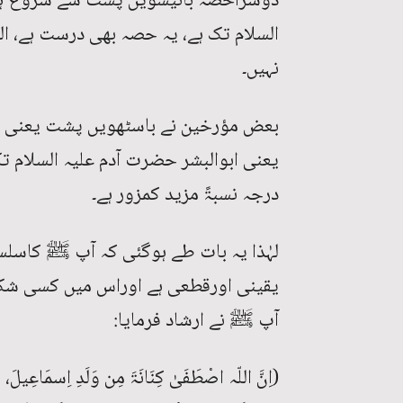
دوسراحصہ بائیسویں پشت سے شروع ہوکر
السلام تک ہے، یہ حصہ بھی درست ہے، 
نہیں۔
بعض مؤرخین نے باسٹھویں پشت یعنی حض
یعنی ابوالبشر حضرت آدم علیہ السلام 
درجہ نسبۃً مزید کمزور ہے۔
لہٰذا یہ بات طے ہوگئی کہ آپ ﷺ کاسلس
یقینی اورقطعی ہے اوراس میں کسی شک 
آپ ﷺ نے ارشاد فرمایا:
(اِنَّ اللّہ اصْطَفَیٰ کِنَانَۃَ مِن وَلَدِ اِسمَاعِیل