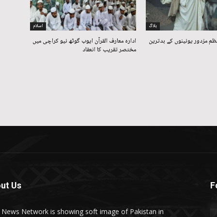
بلاگ
اسلام
ظم مزدور یونینوں کے بدترین
ادارہ معارف القرآن ایوب گوٹھ نیو کراچی میں
مختصر تقریب کا انعقاد
ut Us
F
t News Network is showing soft image of Pakistan in