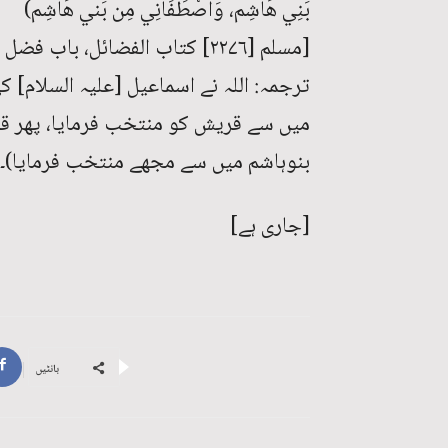
بَنِي ھَاشِم، وَاصْطَفَانِي مِن بَني ھَاشِم)
[مسلم [۲۲۷۶] کتاب الفضائل، باب فضل النبی ﷺ (کتاب:۴۳، باب:۱)]
ترجمہ: اللہ نے اسماعیل [علیہ السلام] 
میں سے قریش کو منتخب فرمایا، پھر قر
بنوہاشم میں سے مجھے منتخب فرمایا)۔
[جاری ہے]
بانٹیں