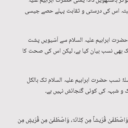
 باسٹھویں دادا یعنی حضرت ابراہیم علیہ
البتہ اس کی درستی و ثقاہت پہلے حصے جیسی
رت ابراہیم علیہ السلام سے اَسّیویں پشت
تک بھی نسب بیان کیا ہے، لیکن اس کی صحت کا
لۂ نسب حضرت ابراہیم علیہ السلام تک بالکل
و شبہہ کی کوئی گنجائش نہیں ہے۔
َ، وَاصْطَفَیٰ قُرَیشاً مِن کِنَانَۃ، وَاصْطَفَیٰ مِن قُرَیشٍ مِن