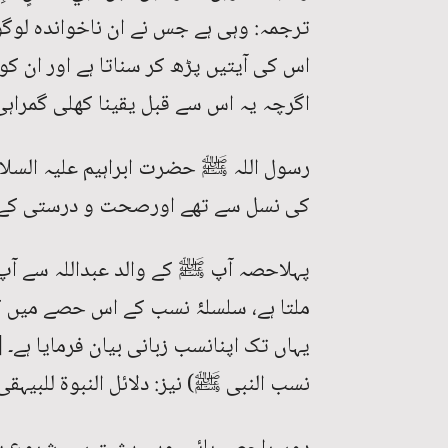
ترجمہ: وہی ہے جس نے ان ناخواندہ لوگ
اس کی آیتیں پڑھ کر سناتا ہے اور ان کو
اگرچہ یہ اس سے قبل یقینا کھلی گمراہی م
رسول اللہ ﷺ حضرت ابراہیم علیہ السلا
کی نسل سے تھے اورصحت و درستی کے ا
پہلاحصہ آپ ﷺ کے والد عبداللہ سے ا
ملتا ہے، سلسلۂ نسب کے اس حصے میں ک
نسب النبی ﷺ) نیز: دلائل النبوۃ للبیہقی :۱/۱۸۰، وغیر