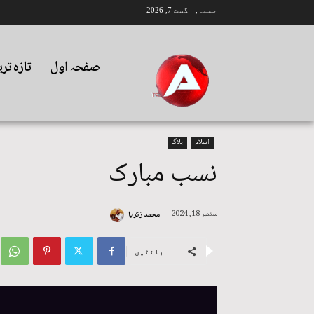
جمعہ, اگست 7, 2026
صفحہ اول
تازہ تر
اسلام
بلاگ
نسب مبارک
ستمبر 18, 2024
محمد زکریا
بانٹیں