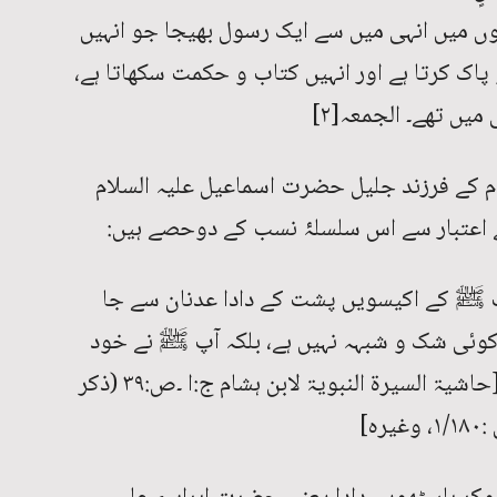
وں میں انہی میں سے ایک رسول بھیجا جو انہیں
 پاک کرتا ہے اور انہیں کتاب و حکمت سکھاتا ہے،
یں تھے۔ الجمعہ[۲]
م کے فرزند جلیل حضرت اسماعیل علیہ السلام
عتبار سے اس سلسلۂ نسب کے دوحصے ہیں:
ٓپ ﷺ کے اکیسویں پشت کے دادا عدنان سے جا
وئی شک و شبہہ نہیں ہے، بلکہ آپ ﷺ نے خود
یہاں تک اپنانسب زبانی بیان فرمایا ہے۔ [حاشیۃ السیرۃ النبویۃ لابن ہشام ج:ا ۔ص:۳۹ (ذکر
ہ]