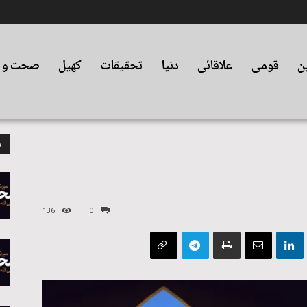
ین
قومی
علاقائی
دنیا
تحقیقات
کھیل
صحت و ت
م
136
0