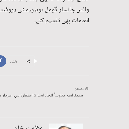
وائس چانسلر گومل یونیورسٹی پروفیسر
انعامات بھی تقسیم کئے۔
بانٹیں
اگلا مضمون
سیدنا امیر معاویہ ؓ اتحاد امت کا استعارہ ہیں : سردار 
عظمت خان