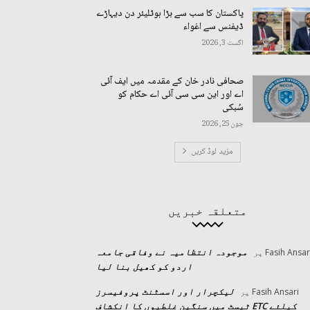
پاکستان کا سب سے بڑا ہوٹلیئر دن دیہاڑے
ڈیفنس سے اغواء
اگست 3, 2026
صحافی نادر خان کے مقدمہ میں ایف آئی
اے اور این سی سی آئی اے حکام کو
سُبکی
جون 25, 2026
مزید لوڈ کریں
متعلقہ خبریں
موجودہ انتظامیہ نے وفاقی جامعہ
Fasih Ansar
پر
اردو کو کھیل بنا لیا
لیکچرار اور اسسٹنٹ پروفیسرز
Fasih Ansari
پر
کیلئے ETC ٹیسٹ میں سنگین غلطیوں کا انکشاف