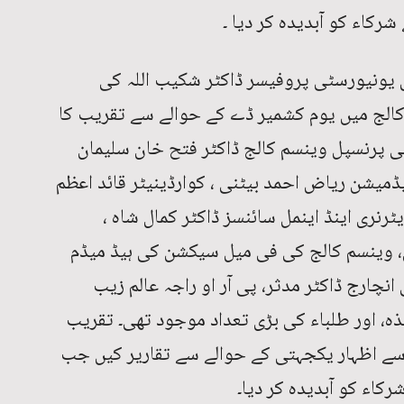
شرکاء کو آبدیدہ کر دیا ۔
 یونیورسٹی پروفیسر ڈاکٹر شکیب اللہ کی
کالج میں یوم کشمیر ڈے کے حوالے سے تقریب کا
ی پرنسپل وینسم کالج ڈاکٹر فتح خان سلیمان
ڈمیشن ریاض احمد بیٹنی ، کوارڈینیٹر قائد اعظم
ٹرنری اینڈ اینمل سائنسز ڈاکٹر کمال شاہ ،
ن، وینسم کالج کی فی میل سیکشن کی ہیڈ میڈم
انچارج ڈاکٹر مدثر، پی آر او راجہ عالم زیب
، اور طلباء کی بڑی تعداد موجود تھی۔ تقریب
سے اظہار یکجہتی کے حوالے سے تقاریر کیں جب
اء کو آبدیدہ کر دیا۔