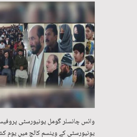
وائس چانسلر گومل یونیورسٹی پروفیسر 
یونیورسٹی کے وینسم کالج میں یوم کشمی