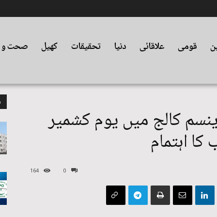
ین
قومی
علاقائی
دنیا
تحقیقات
کھیل
صحت و ت
م
نسم کالج میں یوم کشمیر
کا اہتمام
164
0