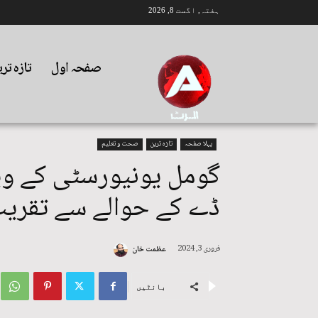
ہفتہ, اگست 8, 2026
صفحہ اول
تازہ تر
پہلا صفحہ
تازہ ترین
صحت و تعلیم
گومل یونیورسٹی کے وی
ڈے کے حوالے سے تقریب 
فروری 3, 2024
عظمت خان
بانٹیں