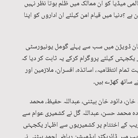
می میڈیا کو ان ممالک میں ظلم ہوتا نظر نہیں
ے ؟دنیا میں قیام امن کیلئے ان اداروں کو اپنا
 خان ڈویژن میں سب سے پہلے گومل یونیورسٹی
یکجہتی کیلئے پروگرام کرکے یہ ثابت کر دیا کہ
مام انتظامیہ، اساتذہ، افسران، ملازمین اور
ے ساتھ کھڑے ہیں۔
خان، دائود خان بیٹنی، عبداللہ حفیظ، محمد
دہ محمد حسن، عبداللہ گل نے کشمیری عوام سے
ریب کے اختتام پر کشمیریوں سے اظہار یکجہتی
قریب میں ڈائریکٹر ایڈمیشن ریاض احمد بیٹنی نے