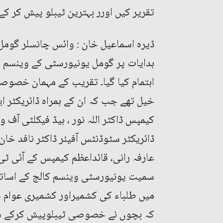
تقریر کیں اورر بہترین ٹیبلو پیش کر کے 
ڈیرہ اسماعیل خان : وائس چانسلر گومل
ہدایات پر گومل یونیورسٹی کے وینسم 
اہتمام کیا گیا۔ تقریب کے مہمان خصوص
خیل تھے جب کہ ان کے ہمراہ ڈائریکٹر ای
کیمپس ڈاکٹر اللہ نور ، ہیڈ فیکلٹی آف وی
ڈائریکٹر سٹوڈنٹس آفیئر ڈاکٹر نافد خا
عارفہ رانی، قائداعظم کیمپس کے آئی ٹی 
سمیت یونیورسٹی وینسم کالج کے اساتذہ
میں طلباء کی کشمیراور کشمیری عوام 
کہ بچوں نے خصوصی ٹیبلوپیش کرکے شرک