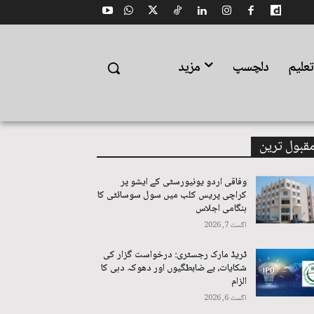
علیم
دلچسپ
مزید
قبول ترین
وفاقی اردو یونیورسٹی کے ایشو پر
کراچی پریس کلب میں سول سوسائٹی کا
ہنگامی اجلاس
اگست 7, 2026
ٹریڈ مارک رجسٹری: درخواست گزار کی
شکایات، بے ضابطگیوں اور دھوکہ دہی کا
الزام
اگست 6, 2026