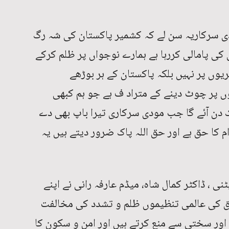
دی سرکاریہ سن لے کہ کشمیر پاکستان کی شہ رگ
 کی پامالی کررہا ہے ہمارے نوجواں پر ظلم کرکے
وں پر نہیں بلکہ پاکستان کے ہر بوڑھے
ں پر چوٹ دینے کے متراد ف ہے جو ہم کبھی
یک دن آئے گا جب مودی سرکاری تیرا باپ بھی دے
م کا حق ہے اور حق اللہ پاک ضرور دیتے ہیں یہ
نی ، ڈاکٹر کمال شاہ، میڈم عارفہ رانی نے اپنے
ق کی عالمی تنظیموں ظلم و تشدد کی مخالفت
 اور سختی سے منع کرتے ہیں اور امن و سکون کا