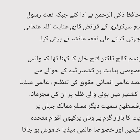
افظ ذکی الرحمن نے ادا کئے جبکہ نعت رسول
یج سیکرٹری کے فرائض قاری عنایت اللہ عثمانی
جہتی کیلئے ملی نغمہ عائشہ نے پیش کیا۔
م کالج ڈاکٹر فتح خان کا کہنا تھا کہ وائس
 خصوصی ہدایت پر کشمیر ڈے کے حوالے سے
قصد عالمی انسانی حقوق کی تنظیم ، عالمی میڈیا
ہ کشمیر میں ہونے والے ظلم پر ان کی مجرمانہ
رفلسطین سمیت دیگر مسلم ممالک جہاں پر
ت کا بازار گرم ہے وہاں پرکیوں اقوام متحدہ
یمیں اور خصوصا عالمی میڈیا خاموش ہو جاتا