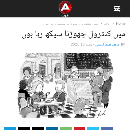
Home
بلاگ
میں کنٹرول چھوڑنا سیکھ رہا ہوں
میں کنٹرول چھوڑنا سیکھ رہا ہوں
By
محمد ربیط قریشی
-
نومبر 19, 2024