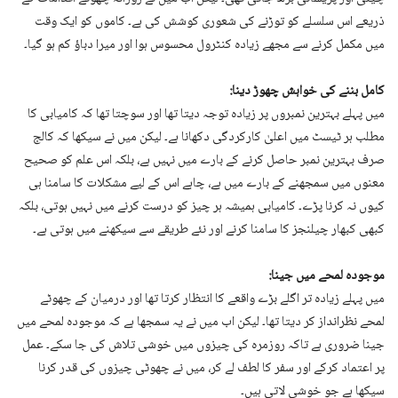
ذریعے اس سلسلے کو توڑنے کی شعوری کوشش کی ہے۔ کاموں کو ایک وقت
میں مکمل کرنے سے مجھے زیادہ کنٹرول محسوس ہوا اور میرا دباؤ کم ہو گیا۔
کامل بننے کی خواہش چھوڑ دینا:
میں پہلے بہترین نمبروں پر زیادہ توجہ دیتا تھا اور سوچتا تھا کہ کامیابی کا
مطلب ہر ٹیسٹ میں اعلیٰ کارکردگی دکھانا ہے۔ لیکن میں نے سیکھا کہ کالج
صرف بہترین نمبر حاصل کرنے کے بارے میں نہیں ہے، بلکہ اس علم کو صحیح
معنوں میں سمجھنے کے بارے میں ہے، چاہے اس کے لیے مشکلات کا سامنا ہی
کیوں نہ کرنا پڑے۔ کامیابی ہمیشہ ہر چیز کو درست کرنے میں نہیں ہوتی، بلکہ
کبھی کبھار چیلنجز کا سامنا کرنے اور نئے طریقے سے سیکھنے میں ہوتی ہے۔
موجودہ لمحے میں جینا:
میں پہلے زیادہ تر اگلے بڑے واقعے کا انتظار کرتا تھا اور درمیان کے چھوٹے
لمحے نظرانداز کر دیتا تھا۔ لیکن اب میں نے یہ سمجھا ہے کہ موجودہ لمحے میں
جینا ضروری ہے تاکہ روزمرہ کی چیزوں میں خوشی تلاش کی جا سکے۔ عمل
پر اعتماد کرکے اور سفر کا لطف لے کر، میں نے چھوٹی چیزوں کی قدر کرنا
سیکھا ہے جو خوشی لاتی ہیں۔