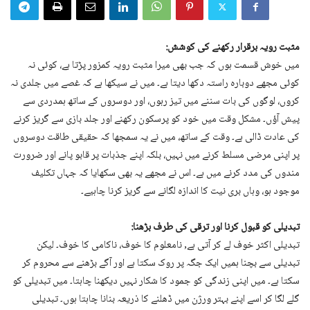
مثبت رویہ برقرار رکھنے کی کوشش:
میں خوش قسمت ہوں کہ جب بھی میرا مثبت رویہ کمزور پڑتا ہے، کوئی نہ
کوئی مجھے دوبارہ راستہ دکھا دیتا ہے۔ میں نے سیکھا ہے کہ غصے میں جلدی نہ
کروں، لوگوں کی بات سننے میں تیز رہوں، اور دوسروں کے ساتھ ہمدردی سے
پیش آؤں۔ مشکل وقت میں خود کو پرسکون رکھنے اور جلد بازی سے گریز کرنے
کی عادت ڈالی ہے۔ وقت کے ساتھ، میں نے یہ سمجھا کہ حقیقی طاقت دوسروں
پر اپنی مرضی مسلط کرنے میں نہیں، بلکہ اپنے جذبات پر قابو پانے اور ضرورت
مندوں کی مدد کرنے میں ہے۔ اس نے مجھے یہ بھی سکھایا کہ جہاں تکلیف
موجود ہو، وہاں بری نیت کا اندازہ لگانے سے گریز کرنا چاہیے۔
تبدیلی کو قبول کرنا اور ترقی کی طرف بڑھنا:
تبدیلی اکثر خوف لے کر آتی ہے, نامعلوم کا خوف، ناکامی کا خوف۔ لیکن
تبدیلی سے بچنا ہمیں ایک جگہ پر روک سکتا ہے اور آگے بڑھنے سے محروم کر
سکتا ہے۔ میں اپنی زندگی کو جمود کا شکار نہیں دیکھنا چاہتا۔ میں تبدیلی کو
گلے لگا کر اسے اپنے بہتر ورژن میں ڈھلنے کا ذریعہ بنانا چاہتا ہوں۔ تبدیلی