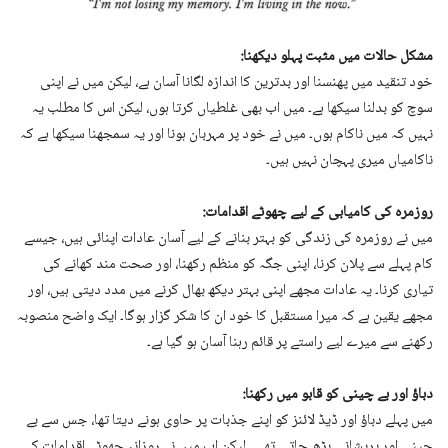
مشکل حالات میں مثبت پہلو دیکھنا:
خود تنقید میں پھنسنا اور بدترین کا اندازہ لگانا آسان ہے، لیکن میں نے اپنی
سوچ کو بدلنا سیکھا ہے۔ میں اب بھی غلطیاں کرتا ہوں، لیکن اس کا مطلب یہ
نہیں کہ میں ناکام ہوں۔ میں نے خود پر مہربان ہونا اور یہ سمجھنا سیکھا ہے کہ
ناکامیاں میری پہچان نہیں ہیں۔
روزمرہ کی کامیابی کے لیے چھوٹے اقدامات:
میں نے روزمرہ کی زندگی کو بہتر بنانے کے لیے آسان عادات اپنائی ہیں، جیسے
کام پہلے سے پلان کرنا، اپنی جگہ کو منظم رکھنا، اور صحت مند کھانے کی
تیاری کرنا۔ یہ عادات مجھے اپنی بہتر دیکھ بھال کرنے میں مدد دیتی ہیں، اور
مجھے یقین ہے کہ میرا مستقبل کا خود ان کا شکر گزار ہوگا۔ ایک واضح منصوبہ
رکھنے سے میرے لیے راستے پر قائم رہنا آسان ہو گیا ہے۔
دباؤ اور بے چینی کو قابو میں رکھنا:
میں پہلے دباؤ اور ڈیڈ لائنز کو اپنے جذبات پر حاوی ہونے دیتا تھا، جس سے بے
چینی اور پریشانی بڑھ جاتی تھی۔ لیکن اب میں نے روزانہ چھوٹے اقدامات کے