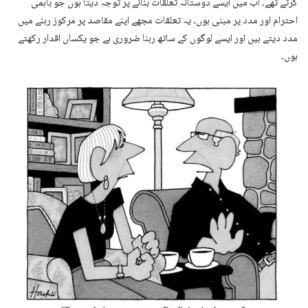
کرتے تھے۔ اب میں ایسے دوستانہ تعلقات بنانے پر توجہ دیتا ہوں جو باہمی
احترام اور مدد پر مبنی ہوں۔ یہ تعلقات مجھے اپنے مقاصد پر مرکوز رہنے میں
مدد دیتے ہیں اور ایسے لوگوں کے ساتھ رہنا ضروری ہے جو یکساں اقدار رکھتے
ہوں۔