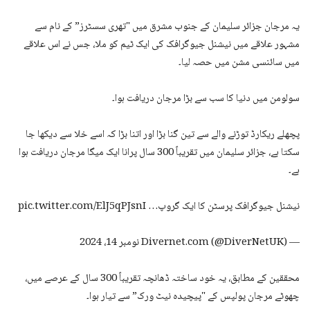
یہ مرجان جزائر سلیمان کے جنوب مشرق میں "تھری سسٹرز” کے نام سے
مشہور علاقے میں نیشنل جیوگرافک کی ایک ٹیم کو ملا، جس نے اس علاقے
میں سائنسی مشن میں حصہ لیا۔
سولومن میں دنیا کا سب سے بڑا مرجان دریافت ہوا۔
پچھلے ریکارڈ توڑنے والے سے تین گنا بڑا اور اتنا بڑا کہ اسے خلا سے دیکھا جا
سکتا ہے، جزائر سلیمان میں تقریباً 300 سال پرانا ایک میگا مرجان دریافت ہوا
ہے۔
نیشنل جیوگرافک پرسٹن کا ایک گروپ… pic.twitter.com/ElJ5qPJsnI
— Divernet.com (@DiverNetUK) نومبر 14، 2024
محققین کے مطابق، یہ خود ساختہ ڈھانچہ تقریباً 300 سال کے عرصے میں،
چھوٹے مرجان پولپس کے "پیچیدہ نیٹ ورک” سے تیار ہوا۔