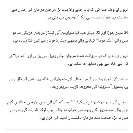
انہوں نے وضاحت کی کہ پایا جانے والا بہت بڑا مرجان مرجان کی چٹان سے
مختلف ہے، جو کہ بہت سی الگ کالونیوں سے بنی ہے۔
34 میٹر چوڑا اور 32 میٹر لمبا، نیا سولومن آئی لینڈز مرجان امریکی ساموا
میں واقع "بگ موما” کہلانے والے پچھلے ریکارڈ ہولڈر سے تین گنا زیادہ ہے۔
انہوں نے بتایا کہ نیا دریافت شدہ مرجان نیلی وہیل سے بڑا ہے اور "اتنا بڑا” ہے
کہ اسے خلا سے بھی دیکھا جا سکتا ہے۔
سمندر کی تیزابیت اور گرمی خطے کے ماحولیاتی نظام پر منفی اثر ڈال رہی
ہے، بشمول آسٹریلیا کی معروف گریٹ بیریئر ریف۔
مرجان کے ماہر ایرک براؤن نے کہا، "اگرچہ کم گہرائی میں پڑوسی چٹانیں گرم
ہونے والے سمندروں کی وجہ سے خراب ہو چکی ہیں، لیکن قدرے گہرے پانی
میں یہ بڑا، صحت مند مرجان نخلستان امید کی کرن ہے۔”