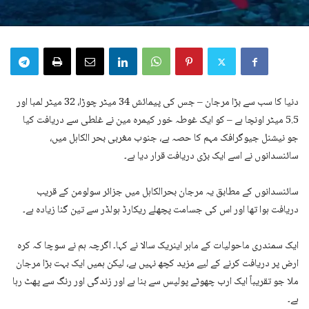
دنیا کا سب سے بڑا مرجان – جس کی پیمائش 34 میٹر چوڑا، 32 میٹر لمبا اور
5.5 میٹر اونچا ہے – کو ایک غوطہ خور کیمرہ مین نے غلطی سے دریافت کیا
جو نیشنل جیوگرافک مہم کا حصہ ہے، جنوب مغربی بحر الکاہل میں،
سائنسدانوں نے اسے ایک بڑی دریافت قرار دیا ہے۔
سائنسدانوں کے مطابق یہ مرجان بحرالکاہل میں جزائر سولومن کے قریب
دریافت ہوا تھا اور اس کی جسامت پچھلے ریکارڈ ہولڈر سے تین گنا زیادہ ہے۔
ایک سمندری ماحولیات کے ماہر اینریک سالا نے کہا۔ اگرچہ ہم نے سوچا کہ کرہ
ارض پر دریافت کرنے کے لیے مزید کچھ نہیں ہے، لیکن ہمیں ایک بہت بڑا مرجان
ملا جو تقریباً ایک ارب چھوٹے پولپس سے بنا ہے اور زندگی اور رنگ سے پھٹ رہا
ہے۔