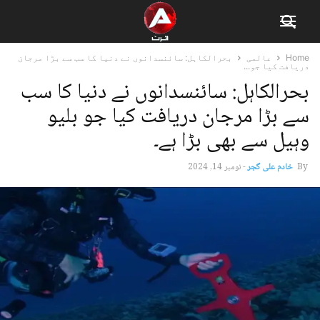
Home
عالمی
بحرالکاہل: سائنسدانوں نے دنیا کا سب سے بڑا مرجان
دریافت کیا جو...
بحرالکاہل: سائنسدانوں نے دنیا کا سب
سے بڑا مرجان دریافت کیا جو بلیو
وہیل سے بھی بڑا ہے۔
By
خادم علی گجر
-
نومبر 14, 2024