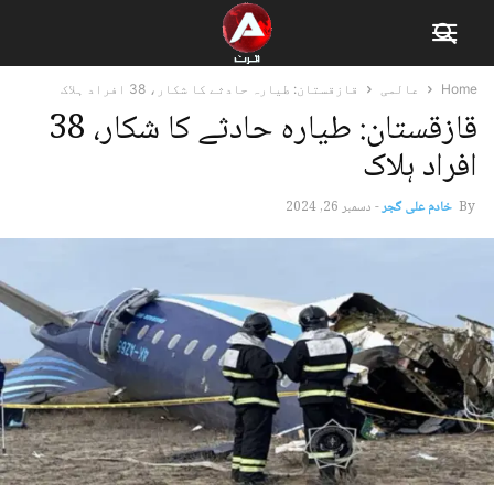
Home
عالمی
قازقستان: طیارہ حادثے کا شکار، 38 افراد ہلاک
قازقستان: طیارہ حادثے کا شکار، 38
افراد ہلاک
By
خادم علی گجر
-
دسمبر 26, 2024