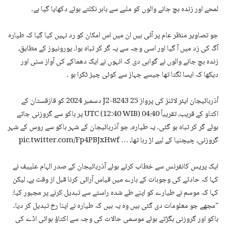
لمحے اور زندہ بچ جانے والوں کو ملبے سے باہر نکلتے ہوئے دکھایا گیا ہے۔
جو تصاویر منظر عام پر آئی ہیں ان میں اس امکان کو رد نہیں کیا گیا کہ طیارہ
آگ کی زد میں آ گیا اور اسی وجہ سے یہ گر کر تباہ ہوا۔ یورونیوز کے مطابق،
زندہ بچ جانے والوں نے گواہی دی کہ انہوں نے ایک دھماکے کی آواز سنی اور
دیکھا کہ ایسا لگتا تھا جیسے جہاز سے کوئی چیز ٹکرا ہو ۔
آذربائیجان ایئر لائنز کی پرواز J2-8243 25 دسمبر 2024 کو قازقستان کے
اکتاو کے قریب، تقریباً 04:40 UTC (12:40 WIB) پر باکو سے گروزنی جاتے
ہوئے گر کر تباہ ہو گئی۔ یہ طیارہ، جو آذربائیجان کے شہر باکو سے روس کے شہر
گروزنی، چیچنیا کے لیے اڑ رہا تھا، … pic.twitter.com/Fp4PBJxHwf
ایک پریس کانفرنس سے خطاب کرتے ہوئے آذربائیجان کے صدر الہام علییف نے
کہا کہ حادثے کی وجوہات کے بارے میں قیاس آرائی کرنا قبل از وقت ہے، لیکن
کہا کہ موسم نے طیارے کو اپنے طے شدہ راستے سے تبدیل کرنے پر مجبور کیا:
"مجھے جو معلومات دی گئی ہیں وہ یہ ہیں کہ طیارہ نے اپنا رخ تبدیل کر دیا۔
باکو اور گروزنی بگڑتے ہوئے موسمی حالات کی وجہ سے اکتاؤ ہوائی اڈے کی