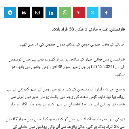
قازقستان: طیارہ حادثے کا شکار۔ 38 افراد ہلاک۔
حادثے کے وقت جنوبی روس کے علاقے ڈرون حملوں کی زد میں تھے۔
قازقستان میں ہوائی جہاز کے سانحہ پر اسرار گھیرے ہوئے ہے، جہاں کرسمس
کے دن (25.12.2024) پر جہاز میں سوار 38 افراد اپنی جانوں سے ہاتھ دھو
بیٹھے۔
واضح رہے کہ طیارہ آذربائیجان کے شہر باکو سے روس کے شہر گروزنی کے لیے
روانہ ہوا تھا۔ تاہم، گھنی دھند کی وجہ سے، پائلٹ روسی شہر میں اترنے سے
قاصر تھا اور اس لیے طیارہ قازقستان کے شہر اکتاو کے اوپر چکر لگاتا ہوا پایا۔
تھوڑی دیر بعد، طیارہ اکتاؤ شہر میں گر کر تباہ ہو گیا، جس میں سوار 67 میں
سے 38 افراد ہلاک ہو گئے۔ جائے وقوعہ سے آنے والی ویڈیوز میں حادثے کے