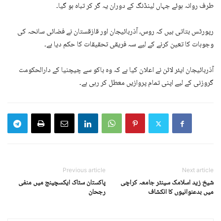
طرف روانہ ہوئے جہاں لینڈنگ کے دوران یہ گر کر تباہ ہو گیا۔
رپورٹس بتاتی ہیں کہ روس، آذربائیجان اور قازقستان نے فضائی سانحہ کی
وجوہات کا تعین کرنے کے لیے سہ فریقی تحقیقات کا حکم دیا ہے۔
آذربائیجان ایئر لائن نے اعلان کیا ہے کہ وہ باکو سے چیچنیا کے دارالحکومت
گروزنی کے لیے اپنی تمام پروازیں معطل کر رہی ہے۔
Previous article
Next article
شیخ زید اسلامک سینٹر جامعہ کراچی
پاکستان سٹاک ایکسچینج میں منفی
میں بدعنوانیوں کا انکشاف
رجحان