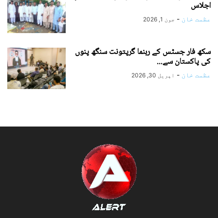
اجلاس
عظمت خان
-
جون 1, 2026
سکھ فار جسٹس کے رہنما گرپتونت سنگھ پنوں
کی پاکستان سے...
عظمت خان
-
اپریل 30, 2026