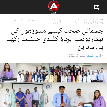
Home
صحت و تعلیم
جسمانی صحت کیلئے مسوڑھوں کی بیماریوںسے
بچاؤ کلیدی حیثیت رکھتا ہے، ماہرین
جسمانی صحت کیلئے مسوڑھوں کی
بیماریوںسے بچاؤ کلیدی حیثیت رکھتا
ہے، ماہرین
By
نیوز ڈیسک
-
نومبر 7, 2024