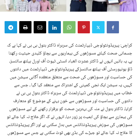
کراچی: پیریڈونٹولوجی ڈیپارٹمنٹ کی سربراہ ڈاکٹر بتول بی بی نے کہا ہے کہ
جسمانی صحت کیلئے مسوڑھوں کی بیماریوں سے بچاؤ کلیدی حیثیت رکھتا
ہے، یہ باتیں انہوں نے ڈاکٹر عشرت العباد انسٹی ٹیوٹ آف اورل ہیلتھ سائنسز،
ڈاؤ یونیورسٹی آف ہیلتھ سائنسزکے پیریڈونٹولوجی ڈیپارٹمنٹ میں دانتوں
کی حساسیت اور مسوڑھوں کی صحت سے متعلق منعقدہ آگاہی سیشن میں
کہیں، یہ سیشن ایک نجی کمپنی کے اشتراک سے منعقد کیا گیا ، جس سے
خطاب میں پیریڈونٹولوجی ڈیپارٹمنٹ کی سربراہ ڈاکٹر بتول بی بی نے
دانتوں کی حساسیت اور مسوڑھوں سے خون بہنے کے موضوع کو متعارف
کرایا، ڈاکٹر بتول نے منہ کی بہترین صحت کو برقرار رکھنے کے لیے مسوڑھوں
کی بیماری سے بچاؤ کی اہمیت پر زور دیا، انہوں نے کہ اگر علاج نہ کیا جائے تو
مسوڑھوں کی سوزش پیریڈونٹائٹس میں بدل سکتی ہے اور اگر پیریڈونٹائٹس
کا علاج نہ کیا جائے تو جبڑے کی ہڈی بھی ٹوٹ سکتی ہے جس سے مسوڑھوں