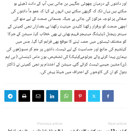
اور دانتوں کے درمیان چھوٹی جگہیں بن جاتی ہیں، آپ کے دانت ڈھیلے ہو
سکتے ہیں یہاں تک کہ گربھی سکتے ہیں، انہوں نے کہا کہ عمو ماً دانتوں کی
صفائی پر توجہ مرکوز کی جاتی ہے جبکہ جسمانی صحت کے لیے منھ کی
اچھی صحت کو برقرار رکھنا کلیدی حیثیت رکھتا ہے، بعدازاں نجی کمپنی کے
سینئر ریجنل ڈیٹیلنگ مینیجر فہیم بھٹی نے بھی خطاب کیا، سیشن کے شرکا
کو مختلف ٹیسٹوں میں حصہ لینے کا موقع بھی فراہم کیا گیا، جس میں
کیلشیم کی جانچ اور حساسیت کے لیے ٹیسٹ، دانتوں پر جم کر مسوڑھوں کی
بیماری پیدا کرنے والے جرثومے)پلیک) کی تشخیص، بون ماس ڈینسٹی ( بی ایم
ڈی) مشین جیسے ٹیسٹ کرائے گئے، سیشن کے اختتام پر نجی کمپنی نے ڈاکٹر
بتول کو ان کی کاوشوں کے اعتراف میں شیلڈ پیش کی۔
Previous article
Next article