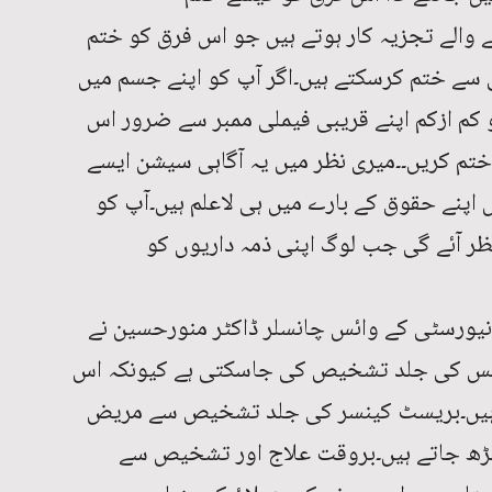
 والے تجزیہ کار ہوتے ہیں جو اس فرق کو ختم
ی سے ختم کرسکتے ہیں۔اگر آپ کو اپنے جسم میں
 کم ازکم اپنے قریبی فیملی ممبر سے ضرور اس
تم کریں۔۔میری نظر میں یہ آگاہی سیشن ایسے
 اپنے حقوق کے بارے میں ہی لاعلم ہیں۔آپ کو
 آئے گی جب لوگ اپنی ذمہ داریوں کو
یورسٹی کے وائس چانسلر ڈاکٹر منورحسین نے
 جس کی جلد تشخیص کی جاسکتی ہے کیونکہ اس
ی ہیں۔بریسٹ کینسر کی جلد تشخیص سے مریض
 امکانات90 فیصدتک بڑھ جاتے ہیں۔بروقت علاج اور تشخیص سے