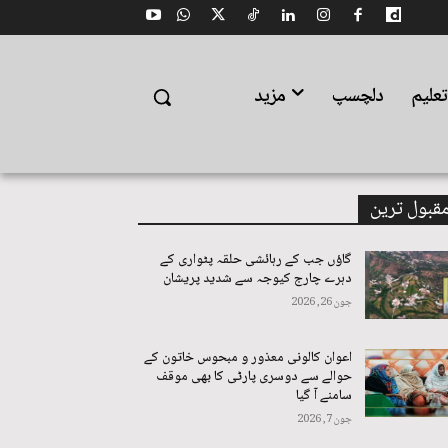
علیم
دلچسپ
مزید
قبول ترین
گاؤں جب کے رہائشی حلقہ پٹواری کے
دہرے چارج کیوجہ سے شدید پریشان
جون 26, 2026
اعوان کالونی معذور و مبحوس خاتون کے
حوالے سے دوسری پارٹی کا بھی موقف
سامنے آ گیا
جون 7, 2026