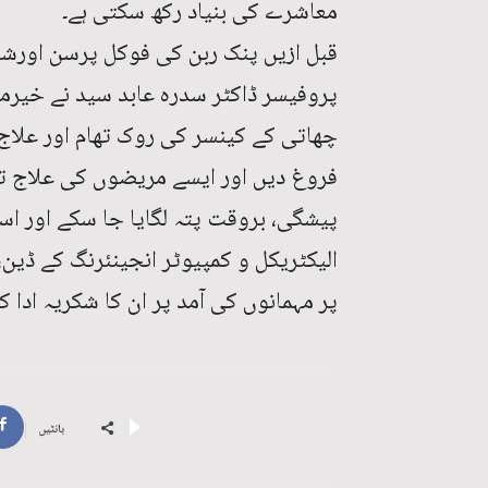
معاشرے کی بنیاد رکھ سکتی ہے۔
قبل ازیں پنک ربن کی فوکل پرسن اورشع
پروفیسر ڈاکٹر سدرہ عابد سید نے خیرمقد
چھاتی کے کینسر کی روک تھام اور علاج 
فروغ دیں اور ایسے مریضوں کی علاج تک
پیشگی، بروقت پتہ لگایا جا سکے اور اس
الیکٹریکل و کمپیوٹر انجینئرنگ کے ڈین،
پر مہمانوں کی آمد پر ان کا شکریہ ادا کی
بانٹیں