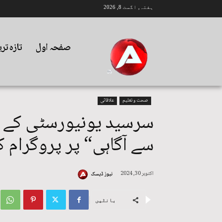
ہفتہ, اگست 8, 2026
صفحہ اول
تازہ تر
صحت و تعلیم
علاقائی
سرسید یونیورسٹی کے زی
سے آگاہی“ پر پروگرام کا
اکتوبر 30, 2024
نیوز ڈیسک
بانٹیں