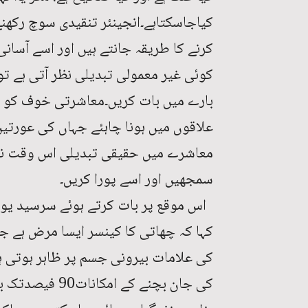
کیاجاسکتاہے۔انجینئر تنقیدی سوچ رکھنے
کرنے کا طریقہ جانتے ہیں اور اسے آسان
کوئی غیر معمولی تبدیلی نظر آتی ہے تو
بارے میں بات کریں۔معاشرتی خوف کو خ
علاقوں میں ہونا چاہئے جہاں کی عورتیں
معاشرے میں حقیقی تبدیلی اس وقت نظر
سمجھیں اور اسے پورا کریں۔
اس موقع پر بات کرتے ہوئے سرسید یون
کہا کہ چھاتی کا کینسر ایسا مرض ہے
کی علامات بیرونی جسم پر ظاہر ہوت
کی جان بچنے کے