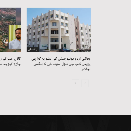
پاکستان
وفاقی اردو یونیورسٹی کے ایشو پر کراچی
گاؤں جب کے رہ
پریس کلب میں سول سوسائٹی کا ہنگامی
چارج کیوجہ سے
اجلاس