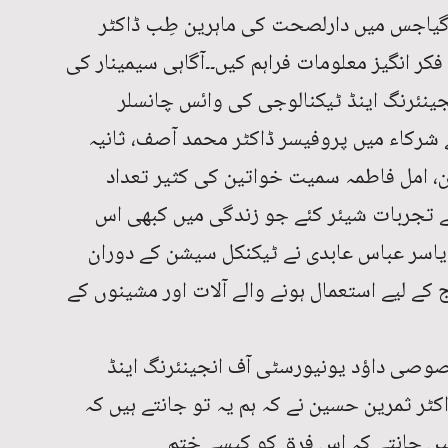
ا گیاجس میں دارلصحت کی ماہرین طِب ڈاکٹر
کر انگیز معلومات فراہم کیں۔۔آگاہی سیمینار کی
ینئرنگ اینڈ ٹیکنالوجی کی وائس چانسلر
شرکاء میں پروفیسر ڈاکٹر محمد آصف، ثانیہ
ین، امل فاطمہ سمیت خواتین کی کثیر تعداد
نے تجربات شیئر کئے جو زندگی میں کبھی اس
یاسر عباس عابدی نے ٹیکنکل سیشن کے دوران
 لیے استعمال ہونے والے آلات اور مشینوں کے
صوصی داؤد یونیورسٹی آف انجینئرنگ اینڈ
ٹر ثمرین حسین نے کہ ہم یہ تو جانتے ہیں کہ
ہیں جانتے کہ اس فرق کو کیسے ختم