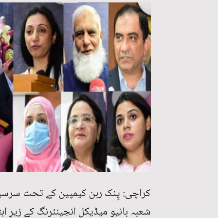
کراچی: پِنک ربن کیمپین کے تحت سرسید
شعبہ بائیو میڈیکل انجینئرنگ کے زیرِ 