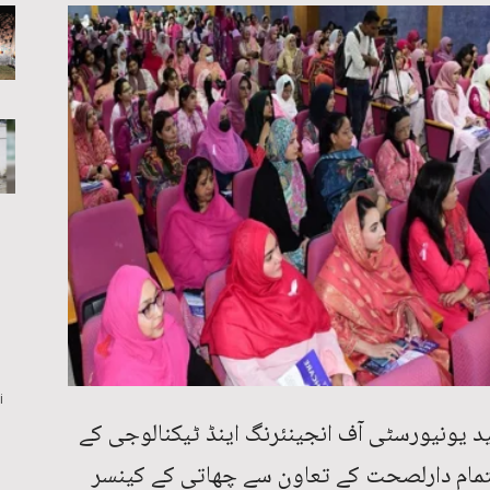
i
 یونیورسٹی آف انجینئرنگ اینڈ ٹیکنالوجی کے
اہتمام دارلصحت کے تعاون سے چھاتی کے کینسر