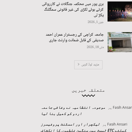
ہری پور میں محکمہ جنگلات نے کارروائی
کرتے ہوئے لکڑی کی غیر قانونی سمگلنگ
پکڑ لی
جون 1, 2026
جامعہ کراچی کے رجسٹرار عمران احمد
صدیقی کے قابل ضمانت وارنٹ جاری
مئی 18, 2026
مزید لوڈ کریں
متعلقہ خبریں
موجودہ انتظامیہ نے وفاقی جامعہ
Fasih Ansar
پر
اردو کو کھیل بنا لیا
لیکچرار اور اسسٹنٹ پروفیسرز
Fasih Ansari
پر
کیلئے ETC ٹیسٹ میں سنگین غلطیوں کا انکشاف