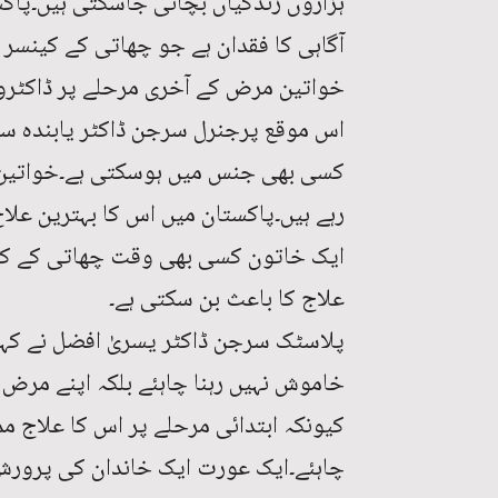
ہزاروں زندگیاں بچائی جاسکتی ہیں۔پاک
آگاہی کا فقدان ہے جو چھاتی کے کینسر کا
خواتین مرض کے آخری مرحلے پر ڈاکٹرو
اس موقع پرجنرل سرجن ڈاکٹر یابندہ سح
کسی بھی جنس میں ہوسکتی ہے۔خواتین ک
ایک خاتون کسی بھی وقت چھاتی کے کی
علاج کا باعث بن سکتی ہے۔
پلاسٹک سرجن ڈاکٹر یسریٰ افضل نے کہ
خاموش نہیں رہنا چاہئے بلکہ اپنے مرض ک
کیونکہ ابتدائی مرحلے پر اس کا علاج مم
چاہئے۔ایک عورت ایک خاندان کی پرور