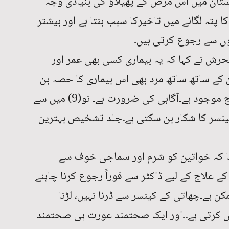
ستان میں اس مرض کے پھیلاؤ کی بنیادی وجہ
 پتہ لگانے میں تاخیرکا سبب بنتا ہے اور بیشتر
ں سے رجوع کرتی ہیں۔
رش نے کہا کہ یہ بیماری کسی بھی عمر اور
ے ساتھ ساتھ مرد بھی اس بیماری کا حصہ بن
رہے ہیں۔پاکستان میں اس کا بہترین علاج موجود ہے۔آگاہی کی ضرورت ہے۔ نو(9) میں سے
نسر کا شکار بن سکتی ہے۔جلد تشخیص بہترین
ا کہ خواتین کو شرم اور سماجی خوف سے
ے علاج کے لیے ڈاکٹر سے فوراََ رجوع کرنا چاہئے
کن ہے۔چھاتی کے کینسر سے ڈرنا نہیں، لڑنا
ش کرتی ہے۔۔اور ایک صحتمند عورت ہی صحتمند