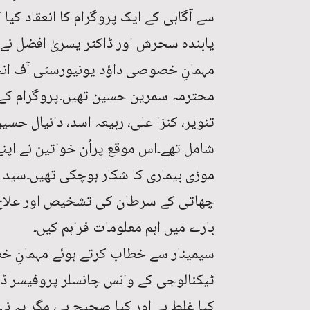
سے آگاہی کے ایک پروگرام کا انعقاد کی
یابندہ سحرش اور ڈاکٹر یسریٰ افضل نے ف
مہمانِ خصوصی داؤد یونیورسٹی آف انج
محترمہ سمرین حسین تھیں۔پروگرام کے 
تنویر، کنزا علی، ربیعہ اسد، دانیال حس
شامل تھے۔اس موقع پراُن خواتین نے اپ
موزی بیماری کا شکار ہوچکی تھیں۔سید 
چھاتی کے سرطان کی تشخیص اور علاج کے
بارے میں اہم معلومات فراہم کیں۔
سیمینار سے خطاب کرتے ہوئے مہمانِ خ
ٹیکنالوجی کے وائس چانسلر پروفیسر ڈاک
کیا غلط ہے اور کیا صحیح ہے، مگر یہ ن