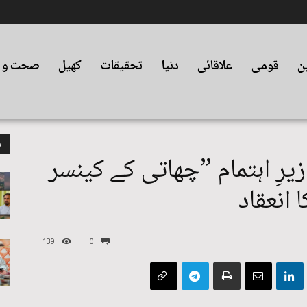
ین
قومی
علاقائی
دنیا
تحقیقات
کھیل
صحت و ت
م
رِ اہتمام ”چھاتی کے کینسر
 انعقاد
139
0