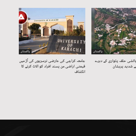
پاکستان
پاکستان
ائشی حلقہ پٹواری کے دہرے
جامعہ کراچی کی عارضی نرسریوں کی آڑ میں
 شدید پریشان
قیمتی اراضی من پسند افراد کو الاٹ کرنے کا
انکشاف