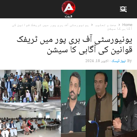
Home
صحت و تعلیم
یونیورسٹی آف ہری پور میں ٹریفک قوانین کی
آگاہی کا سیشن
یونیورسٹی آف ہری پور میں ٹریفک
قوانین کی آگاہی کا سیشن
By
نیوز ڈیسک
-
اکتوبر 18, 2024