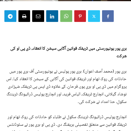
ہری پور یونیورسٹی میں ٹریفک قوانین آگاہی سیشن کا انعقاد، ڈی پی او کی
شرکت
ہری پور (محمد آصف اعوان): ہری پور پولیس نے یونیورسٹی آف ہری پور میں
حادثات کی روک تھام اور ٹریفک قوانین کی آگاہی کے سیشن کا انعقاد کیا۔ اس
پروگرام میں ڈی پی او ہری پور، فرحان، کے علاوہ ڈی ایس پی ٹریفک، شہزادی
نوشاد گیلانی، انچارج ٹریفک، الیاس فرید، اور انچارج پولیس ڈرائیونگ ٹریننگ
سکول، حنا امداد نے شرکت کی۔
انچارج پولیس ڈرائیونگ ٹریننگ سکول نے طلباء کو حادثات کی روک تھام اور
ٹریفک قوانین سے متعلق تفصیلی بریفنگ دی۔ ڈی پی او ہری پور نے سٹوڈنٹس