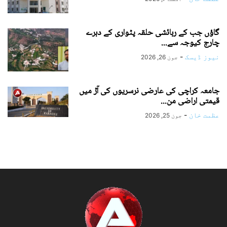
گاؤں جب کے رہائشی حلقہ پٹواری کے دہرے
چارج کیوجہ سے...
نیوز ڈیسک
-
جون 26, 2026
جامعہ کراچی کی عارضی نرسریوں کی آڑ میں
قیمتی اراضی من...
عظمت خان
-
جون 25, 2026