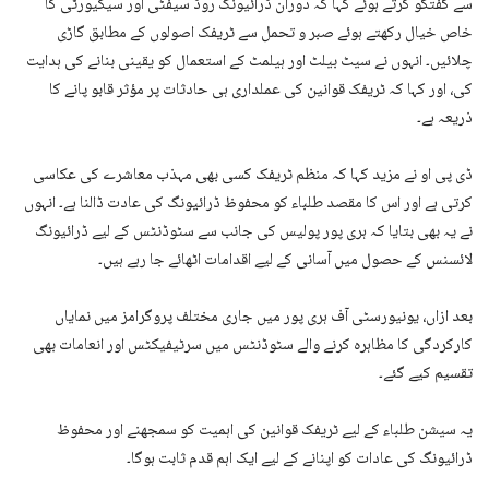
سے گفتگو کرتے ہوئے کہا کہ دوران ڈرائیونگ روڈ سیفٹی اور سیکیورٹی کا
خاص خیال رکھتے ہوئے صبر و تحمل سے ٹریفک اصولوں کے مطابق گاڑی
چلائیں۔ انہوں نے سیٹ بیلٹ اور ہیلمٹ کے استعمال کو یقینی بنانے کی ہدایت
کی، اور کہا کہ ٹریفک قوانین کی عملداری ہی حادثات پر مؤثر قابو پانے کا
ذریعہ ہے۔
ڈی پی او نے مزید کہا کہ منظم ٹریفک کسی بھی مہذب معاشرے کی عکاسی
کرتی ہے اور اس کا مقصد طلباء کو محفوظ ڈرائیونگ کی عادت ڈالنا ہے۔ انہوں
نے یہ بھی بتایا کہ ہری پور پولیس کی جانب سے سٹوڈنٹس کے لیے ڈرائیونگ
لائسنس کے حصول میں آسانی کے لیے اقدامات اٹھائے جا رہے ہیں۔
بعد ازاں، یونیورسٹی آف ہری پور میں جاری مختلف پروگرامز میں نمایاں
کارکردگی کا مظاہرہ کرنے والے سٹوڈنٹس میں سرٹیفیکٹس اور انعامات بھی
تقسیم کیے گئے۔
یہ سیشن طلباء کے لیے ٹریفک قوانین کی اہمیت کو سمجھنے اور محفوظ
ڈرائیونگ کی عادات کو اپنانے کے لیے ایک اہم قدم ثابت ہوگا۔