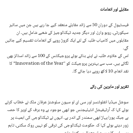
مقابلے اور انعامات
فیسٹیول کے دوران 50 سے زائد مقابلے منعقد کیے جا رہے ہیں جن میں سائبر
سیکورٹی، روبو وارز، اور دیگر جدید ٹیکنالوجیز کے شعبے شامل ہیں۔ ان
مقابلوں میں کامیاب طلبہ کے لئے ایک کروڑ روپے کے انعامات تقسیم کیے جائیں
گے۔
اس کے علاوہ، طلبہ نے اپنے بنائے ہوئے پروجیکٹس کے 100 سے زائد اسٹالز بھی
لگائے ہیں۔ سب سے بہترین پروجیکٹ کو "Innovation of the Year” کا
نقد انعام، 10 لاکھ روپے دیا جائے گا۔
تقریر اور ماہرین کی رائے
سوشل میڈیا انفلوئنسر اور سی ای او سیون سلوشنز عرفان ملک نے خطاب کرتے
ہوئے کہا کہ آرٹیفیشل انٹیلیجنس جو ابھی موجود ہے وہ برف کے اوپر کا حصہ
ہے جبکہ پورا پہاڑ ابھی سمندر کے اندر ہے۔ انہوں نے ٹیکنالوجی کی اہمیت پر
زور دیتے ہوئے کہا کہ حکومت ٹیکنالوجی کی ترقی کو نہیں روک سکتی، تاہم