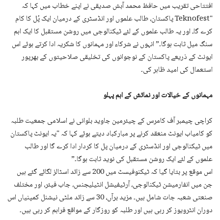
افتتاحی تقریب میں حافظ محمد آبش صدیقی نے اپنے خطاب میں کہا کہ
"Teknofest پاکستان، طالب علموں اور انڈسٹری کے درمیان ایک پُل کا کام
کرے گا، اور یہ طالب علموں کے لئے ٹیکنالوجی میں روشن مستقبل کا ایک اہم
سنگ میل ثابت ہوگا۔” انہوں نے شرکاء اور مہمانوں کا شکریہ ادا کرتے ہوئے اس
ایونٹ کے ذریعے پاکستان کے نوجوانوں کی تخلیقی صلاحیتوں کے بھرپور
استعمال کی امید ظاہر کی۔
مہمانوں کے خیالات اور نمائش کے اہم پہلو
کراچی چیمبر آف کامرس کے چیئرمین جاوید بلوانی نے اسلامی جمعیت طلبہ
کو کامیاب ایونٹ منعقد کرنے پر مبارکباد دیتے ہوئے کہا کہ "یہ ایونٹ پاکستان
میں ٹیکنالوجی اور انڈسٹری کے درمیان پل کا کردار ادا کرے گا اور طالب
علموں کے لئے ایک روشن مستقبل کی نوید ثابت ہوگا۔”
اس موقع پر بتایا گیا کہ ٹیکنوفیسٹ میں 200 سے زائد اسٹالز لگائے گئے ہیں
جن میں انفارمیشن ٹیکنالوجی، آرٹیفیشل انٹیلیجنس، جاب فیئر، اور مختلف
صنعتی شعبہ جات شامل ہیں۔ مزید برآں، 30 سے زائد ملٹی نیشنل کمپنیاں اس
دوران انٹرویوز کر رہی ہیں اور طلبہ کو روزگار کے مواقع فراہم کر رہی ہیں۔