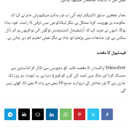
ہمیں اس کا درست استعمال سیکھنا چاہئے۔
عمار جعفری، سابق ڈائریکٹر ایف آئی اے اور سائبر سیکیورٹی ماہر نے کہا کہ
حکومت پر بھروسہ کرنا مشکل ہے، مگر ٹیکنالوجی میں ترقی کا راستہ خود بنانا
ہوگا۔ انہوں نے مزید کہا کہ آرٹیفیشل انٹیلیجنس لوگوں کی نوکریوں پر اثر ڈال
سکتی ہے، اور جامعات میں پڑھایا تو جاتا ہے مگر عملی تعلیم کم دی جاتی ہے۔
فیسٹیول کا مقصد
Teknofest پاکستان کا مقصد طلبہ کو مایوسی سے نکال کر انڈسٹری سے
منسلک کرنا اور ملک میں امید کی کرن کو فروغ دینا ہے۔ یہ ایونٹ دو روز تک
جاری رہے گا اور نمائش کے دروازے صبح 10 بجے سے رات 9 بجے تک کھلے رہیں
گے۔