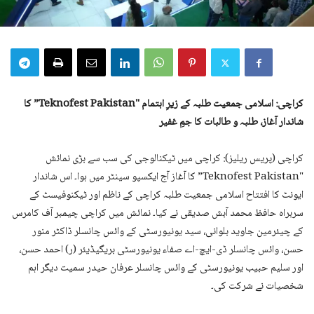
کراچی: اسلامی جمعیت طلبہ کے زیرِ اہتمام "Teknofest Pakistan” کا
شاندار آغاز، طلبہ و طالبات کا جمِ غفیر
کراچی (پریس ریلیز): کراچی میں ٹیکنالوجی کی سب سے بڑی نمائش
"Teknofest Pakistan” کا آغاز آج ایکسپو سینٹر میں ہوا۔ اس شاندار
ایونٹ کا افتتاح اسلامی جمعیت طلبہ کراچی کے ناظم اور ٹیکنوفیسٹ کے
سربراہ حافظ محمد آبش صدیقی نے کیا۔ نمائش میں کراچی چیمبر آف کامرس
کے چیئرمین جاوید بلوانی، سید یونیورسٹی کے وائس چانسلر ڈاکٹر منور
حسن، وائس چانسلر ڈی-ایچ-اے صفاء یونیورسٹی بریگیڈیئر (ر) احمد حسن،
اور سلیم حبیب یونیورسٹی کے وائس چانسلر عرفان حیدر سمیت دیگر اہم
شخصیات نے شرکت کی۔