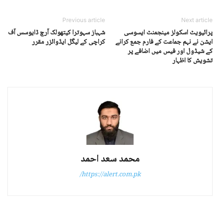
Previous article
Next article
پرائیویٹ اسکولز مینجمنٹ ایسوسی
شہباز سہوترا کیتھولک آرچ ڈایوسس آف
ایشن نے نہم جماعت کے فارم جمع کرانے
کراچی کے لیگل ایڈوائزر مقرر
کے شیڈول اور فیس میں اضافے پر
تشویش کا اظہار
محمد سعد احمد
https://alert.com.pk/