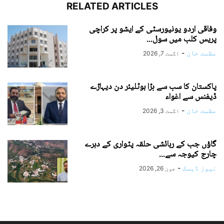
RELATED ARTICLES
وفاقی اردو یونیورسٹی کے ایشو پر کراچی
پریس کلب میں سول...
عظمت خان
-
اگست 7, 2026
پاکستان کا سب سے بڑا ہوٹلیئر دن دیہاڑے
ڈیفنس سے اغواء
عظمت خان
-
اگست 3, 2026
گاؤں جب کے رہائشی حلقہ پٹواری کے دہرے
چارج کیوجہ سے...
نیوز ڈیسک
-
جون 26, 2026