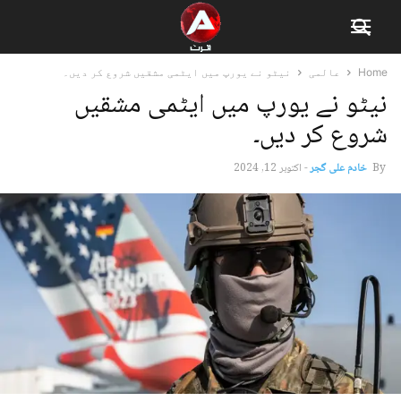
Home
عالمی
نیٹو نے یورپ میں ایٹمی مشقیں شروع کر دیں۔
نیٹو نے یورپ میں ایٹمی مشقیں
شروع کر دیں۔
By
خادم علی گجر
-
اکتوبر 12, 2024