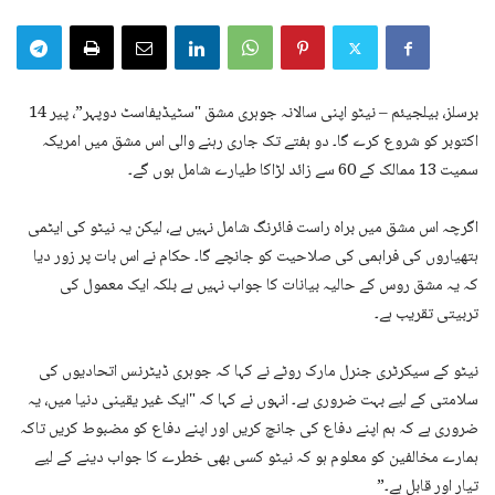
برسلز، بیلجیئم – نیٹو اپنی سالانہ جوہری مشق "سٹیڈیفاسٹ دوپہر”، پیر 14
اکتوبر کو شروع کرے گا۔ دو ہفتے تک جاری رہنے والی اس مشق میں امریکہ
سمیت 13 ممالک کے 60 سے زائد لڑاکا طیارے شامل ہوں گے۔
اگرچہ اس مشق میں براہ راست فائرنگ شامل نہیں ہے، لیکن یہ نیٹو کی ایٹمی
ہتھیاروں کی فراہمی کی صلاحیت کو جانچے گا۔ حکام نے اس بات پر زور دیا
کہ یہ مشق روس کے حالیہ بیانات کا جواب نہیں ہے بلکہ ایک معمول کی
تربیتی تقریب ہے۔
نیٹو کے سیکرٹری جنرل مارک روٹے نے کہا کہ جوہری ڈیٹرنس اتحادیوں کی
سلامتی کے لیے بہت ضروری ہے۔ انہوں نے کہا کہ "ایک غیر یقینی دنیا میں، یہ
ضروری ہے کہ ہم اپنے دفاع کی جانچ کریں اور اپنے دفاع کو مضبوط کریں تاکہ
ہمارے مخالفین کو معلوم ہو کہ نیٹو کسی بھی خطرے کا جواب دینے کے لیے
تیار اور قابل ہے۔”