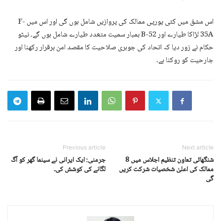
اس مشق میں کئی یورپی ممالک کی پروازیں شامل ہوں گی اور اس میں F-
35A لڑاکا طیارے اور B-52 بمبار سمیت متعدد طیارے شامل ہوں گے۔ نیٹو
حکام نے زور دیا کہ اتحاد کی جوہری صلاحیت کا مقصد امن برقرار رکھنا اور
جارحیت کو روکنا ہے۔
Previous article
Next article
شنگھائی تعاون تنظیم اجلاس میں 8
جرمنی: ایک ایرانی نے سینما گھر کو آگ
ممالک کی اعلیٰ شخصیات شرکت کریں
لگانے کی کوشش کی۔
گی