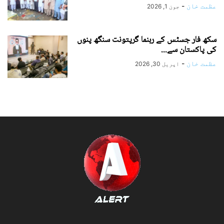
عظمت خان
-
جون 1, 2026
سکھ فار جسٹس کے رہنما گرپتونت سنگھ پنوں
کی پاکستان سے...
عظمت خان
-
اپریل 30, 2026