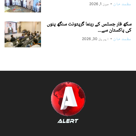
عظمت خان
-
جون 1, 2026
سکھ فار جسٹس کے رہنما گرپتونت سنگھ پنوں
کی پاکستان سے...
عظمت خان
-
اپریل 30, 2026