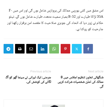
اس مشق میں کئی یورپی ممالک کی پروازیں شامل ہوں گی اور اس میں F-
35A لڑاکا طیارے اور B-52 بمبار سمیت متعدد طیارے شامل ہوں گے۔ نیٹو
حکام نے زور دیا کہ اتحاد کی جوہری صلاحیت کا مقصد امن برقرار رکھنا اور
جارحیت کو روکنا ہے۔
Previous article
Next article
شنگھائی تعاون تنظیم اجلاس میں 8
جرمنی: ایک ایرانی نے سینما گھر کو آگ
ممالک کی اعلیٰ شخصیات شرکت کریں
لگانے کی کوشش کی۔
گی