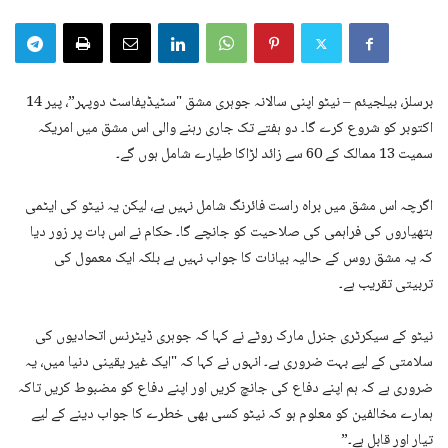
برسلز، بیلجیئم – نیٹو اپنی سالانہ جوہری مشق "سٹیڈیفاسٹ دوپہر”، پیر 14
اکتوبر کو شروع کرے گا۔ دو ہفتے تک جاری رہنے والی اس مشق میں امریکہ
سمیت 13 ممالک کے 60 سے زائد لڑاکا طیارے شامل ہوں گے۔
اگرچہ اس مشق میں براہ راست فائرنگ شامل نہیں ہے، لیکن یہ نیٹو کی ایٹمی
ہتھیاروں کی فراہمی کی صلاحیت کو جانچے گا۔ حکام نے اس بات پر زور دیا
کہ یہ مشق روس کے حالیہ بیانات کا جواب نہیں ہے بلکہ ایک معمول کی
تربیتی تقریب ہے۔
نیٹو کے سیکرٹری جنرل مارک روٹے نے کہا کہ جوہری ڈیٹرنس اتحادیوں کی
سلامتی کے لیے بہت ضروری ہے۔ انہوں نے کہا کہ "ایک غیر یقینی دنیا میں، یہ
ضروری ہے کہ ہم اپنے دفاع کی جانچ کریں اور اپنے دفاع کو مضبوط کریں تاکہ
ہمارے مخالفین کو معلوم ہو کہ نیٹو کسی بھی خطرے کا جواب دینے کے لیے
تیار اور قابل ہے۔”