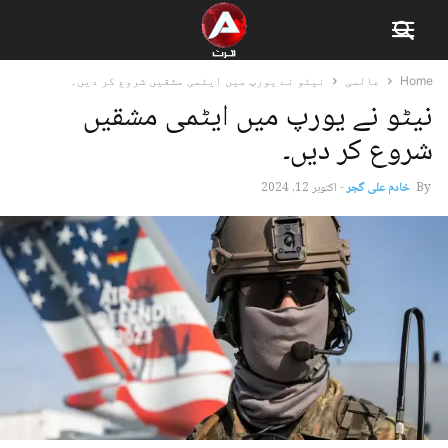
Home
عالمی
نیٹو نے یورپ میں ایٹمی مشقیں شروع کر دیں۔
نیٹو نے یورپ میں ایٹمی مشقیں
شروع کر دیں۔
By
خادم علی گجر
-
اکتوبر 12, 2024