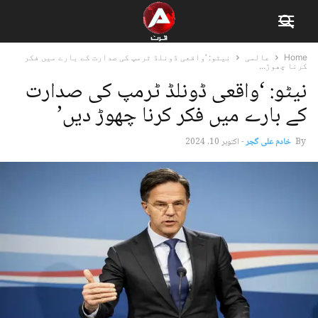
Home
عالمی
نیٹو: ‘واقعی ڈونلڈ ٹرمپ کی صدارت کے بارے میں فکر
کرنا چھوڑ...
نیٹو: ‘واقعی ڈونلڈ ٹرمپ کی صدارت
کے بارے میں فکر کرنا چھوڑ دیں’
By
خادم علی گجر
-
اکتوبر 10, 2024