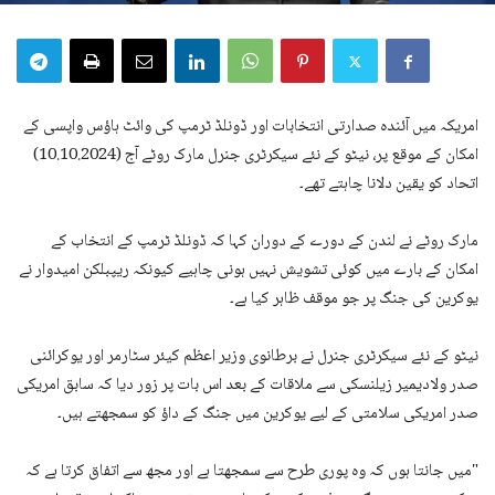
امریکہ میں آئندہ صدارتی انتخابات اور ڈونلڈ ٹرمپ کی وائٹ ہاؤس واپسی کے
امکان کے موقع پر، نیٹو کے نئے سیکرٹری جنرل مارک روٹے آج (10.10.2024)
اتحاد کو یقین دلانا چاہتے تھے۔
مارک روٹے نے لندن کے دورے کے دوران کہا کہ ڈونلڈ ٹرمپ کے انتخاب کے
امکان کے بارے میں کوئی تشویش نہیں ہونی چاہیے کیونکہ ریپبلکن امیدوار نے
یوکرین کی جنگ پر جو موقف ظاہر کیا ہے۔
نیٹو کے نئے سیکرٹری جنرل نے برطانوی وزیر اعظم کیئر سٹارمر اور یوکرائنی
صدر ولادیمیر زیلنسکی سے ملاقات کے بعد اس بات پر زور دیا کہ سابق امریکی
صدر امریکی سلامتی کے لیے یوکرین میں جنگ کے داؤ کو سمجھتے ہیں۔
"میں جانتا ہوں کہ وہ پوری طرح سے سمجھتا ہے اور مجھ سے اتفاق کرتا ہے کہ