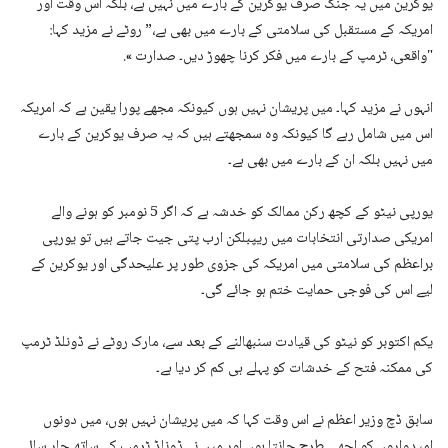
یوکرین میں یہ جنگ صرف یوکرین کے بارے میں نہیں ہے، بلکہ اس وقت اور
امریکہ کے مستقبل کی سلامتی کے بارے میں بھی ہے،” روٹے نے مزید کہا:
"واقعی، ٹرمپ کے بارے میں فکر کرنا چھوڑ دیں۔ صدارت ».
انہوں نے مزید کہا۔ میں پریشان نہیں ہوں کیونکہ مجھے پورا یقین ہے کہ امریکہ
اس میں شامل رہے گا کیونکہ وہ سمجھتے ہیں کہ یہ صرف یوکرین کے بارے
میں نہیں بلکہ ان کے بارے میں بھی ہے۔
یورپی نیٹو کے کچھ رکن ممالک کو خدشہ ہے کہ اگر 5 نومبر کو ہونے والے
امریکی صدارتی انتخابات میں ریپبلکن ارب پتی جیت جاتے ہیں تو یورپی
براعظم کی سلامتی میں امریکہ کی جزوی طور پر علیحدگی اور یوکرین کے
لیے اس کی فوجی حمایت ختم ہو جائے گی۔
یکم اکتوبر کو نیٹو کی قیادت سنبھالنے کے بعد سے، مارک روٹے نے ڈونلڈ ٹرمپ
کی ممکنہ فتح کے خدشات کو پہلے ہی کم کر دیا ہے۔
سابق ڈچ وزیر اعظم نے اس وقت کہا کہ میں پریشان نہیں ہوں، میں دونوں
امیدواروں کو اچھی طرح جانتا ہوں اور میں نے ڈونلڈ ٹرمپ کے ساتھ چار سال