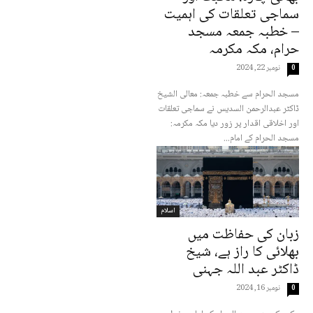
سماجی تعلقات کی اہمیت
– خطبہ جمعہ مسجد
حرام، مکہ مکرمہ
نومبر 22, 2024
0
مسجد الحرام سے خطبہ جمعہ: معالی الشیخ
ڈاکٹر عبدالرحمن السدیس نے سماجی تعلقات
اور اخلاقی اقدار پر زور دیا مکہ مکرمہ:
مسجد الحرام کے امام...
اسلام
زبان کی حفاظت میں
بھلائی کا راز ہے، شیخ
ڈاکٹر عبد اللہ جہنی
نومبر 16, 2024
0