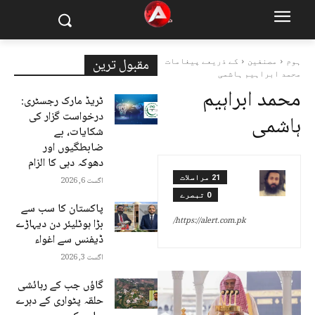
مقبول ترین
ہوم
مصنفین
کے ذریعے پیغامات
محمد ابراہیم ہاشمی
محمد ابراہیم
ٹریڈ مارک رجسٹری:
درخواست گزار کی
ہاشمی
شکایات، بے
ضابطگیوں اور
دھوکہ دہی کا الزام
21 مراسلات
اگست 6, 2026
0 تبصرے
پاکستان کا سب سے
https://alert.com.pk/
بڑا ہوٹلیئر دن دیہاڑے
ڈیفنس سے اغواء
اگست 3, 2026
گاؤں جب کے رہائشی
حلقہ پٹواری کے دہرے