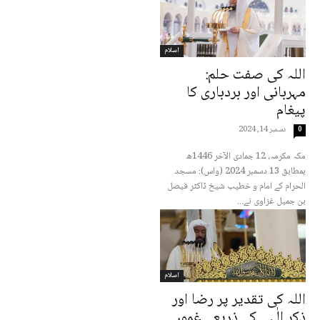
اسلام
اللہ کی صفت حلم:
مہربانی اور بردباری کا
پیغام
دسمبر 14, 2024
0
مکہ مکرمہ، 12 جمادی الآخر 1446ھ
بمطابق 13 دسمبر 2024 (واس): مسجد
الحرام کے امام و خطیب شیخ ڈاکٹر فیصل
بن جمیل غزاوی نے...
اسلام
اللہ کی تقدیر پر رضا اور
ذکر الٰہی کے ذریعے غموں