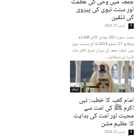
جمعہ میں وحی کی عظمت
اور سنت نبوی کی پیروی
کی تلقین
دسمبر 27, 2024
0
مدینہ منورہ (26 جمادی الآخر 1446ھ
بمطابق 27 دسمبر 2024ء): آج مسجد نبوی
میں خطبہ جمعہ کے دوران شیخ ڈاکٹر خالد
المہنا نے مسلمانوں...
اسلام
امام کعبہ کا خطبہ: نبی
اکرم ﷺ کی امت سے
محبت اور امت کی ہدایت
کا عظیم مشن
دسمبر 21, 2024
0