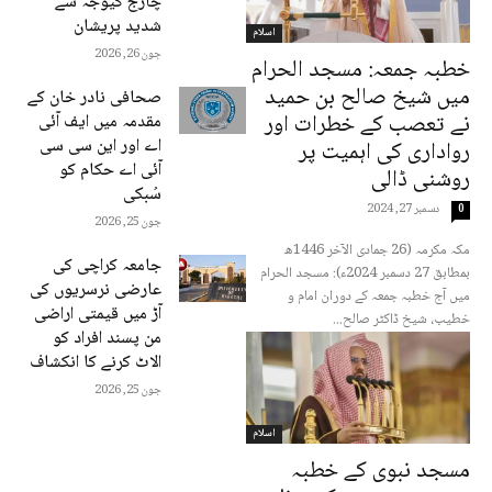
چارج کیوجہ سے
شدید پریشان
اسلام
جون 26, 2026
خطبہ جمعہ: مسجد الحرام
میں شیخ صالح بن حمید
صحافی نادر خان کے
نے تعصب کے خطرات اور
مقدمہ میں ایف آئی
اے اور این سی سی
رواداری کی اہمیت پر
آئی اے حکام کو
روشنی ڈالی
سُبکی
دسمبر 27, 2024
0
جون 25, 2026
مکہ مکرمہ (26 جمادی الآخر 1446ھ
جامعہ کراچی کی
بمطابق 27 دسمبر 2024ء): مسجد الحرام
عارضی نرسریوں کی
میں آج خطبہ جمعہ کے دوران امام و
آڑ میں قیمتی اراضی
خطیب، شیخ ڈاکٹر صالح...
من پسند افراد کو
الاٹ کرنے کا انکشاف
جون 25, 2026
اسلام
مسجد نبوی کے خطبہ