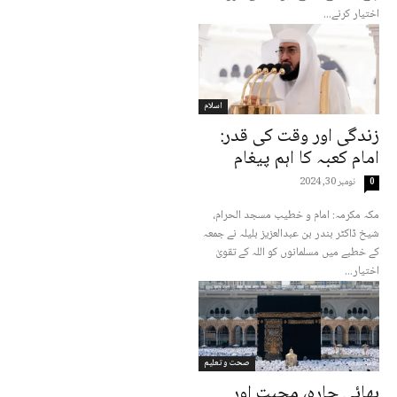
اختیار کرنے...
اسلام
زندگی اور وقت کی قدر:
امام کعبہ کا اہم پیغام
نومبر 30, 2024
0
مکہ مکرمہ: امام و خطیب مسجد الحرام،
شیخ ڈاکٹر بندر بن عبدالعزیز بلیلہ نے جمعہ
کے خطبے میں مسلمانوں کو اللہ کے تقویٰ
اختیار...
صحت و تعلیم
بھائی چارہ، محبت اور