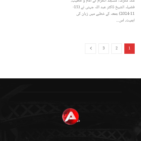
مکہ مکرمہ: مسجد الحرام کے امام و خطیب،
فضیلہ الشیخ ڈاکٹر عبد اللہ جہنی نے (15-
11-2024) جمعہ کے خطبے میں زبان کی
اہمیت، اس...
3
2
1