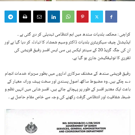
کراچی : محکمہ بلدیات سندھ میں اہم انتظامی تبدیلی کر دی گئی ہے ۔
ایڈیشنل چیف سیکریٹری بلدیات ڈاکٹر وسیم شمشاد کا تبادلہ کر دیا گیا ہے اور
ان کی جگہ گریڈ 20 کے سینئر ایکس پی سی ایس افسر رفیق قریشی کی
تقرری کا نوٹیفکیشن جاری ہو گیا ہے۔
رفیق قریشی سندھ کے مختلف سرکاری اداروں میں بطور سربراہ خدمات انجام
دے چکے ہیں۔ وہ مضبوط ساکھ، اصول پسندی اور سخت پیشہ ورانہ معیار کے
باعث ایک معتبر افسر کے طور پر پہچانے جاتے ہیں۔ افسر شاہی میں انہیں نظم و
ضبط، شفافیت اور انتظامی گرفت رکھنے کی وجہ سے خاص مقام حاصل ہے ۔