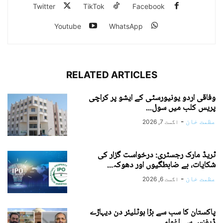
Twitter
TikTok
Facebook
Youtube
WhatsApp
RELATED ARTICLES
وفاقی اردو یونیورسٹی کے ایشو پر کراچی
پریس کلب میں سول...
عظمت خان
-
اگست 7, 2026
ٹریڈ مارک رجسٹری: درخواست گزار کی
شکایات، بے ضابطگیوں اور دھوکہ...
عظمت خان
-
اگست 6, 2026
پاکستان کا سب سے بڑا ہوٹلیئر دن دیہاڑے
ڈیفنس سے اغواء