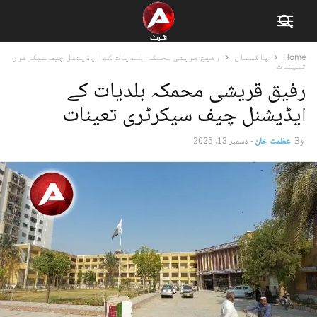
Home
پاکستان
رفیق قریشی محمکہ بلدیات کے ایڈیشنل چیف سیکرٹری
تعینات
رفیق قریشی محمکہ بلدیات کے
ایڈیشنل چیف سیکرٹری تعینات
By
عظمت خان
-
دسمبر 13, 2025