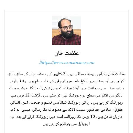
عظمت خان
https://www.azmatnama.com/
عظمت خان ، کراچی بیسڈ صحافی ہیں ، 2 کتابوں کے مصنف ہونے کے ساتھ ساتھ
کراچی یونیورسٹی میں ابلاغ عامہ میں ایم فل کے طالب علم ہیں ۔ وفاقی اردو
یونیورسٹی سے صحافت میں گولڈ میڈلسٹ ہیں ، ترکی اور بنگلہ دیش سمیت
دیگر بین الاقوامی سطح پر رپورٹنگ بھی کر چکے ہیں ۔ گزشتہ 12 برس سے
رپورٹنگ کر رہے ہیں ۔ ان کی رپورٹنگ فیلڈ میں تعلیم و صحت ، لیبر ، انسانی
حقوق ، اسلامی جماعتوں سمیت RTI سے معلومات تک رسائی جیسی اہم ذمہ
داریاں شامل ہیں ۔ 10 برس تک روزنامہ امت میں رپورٹنگ کرنے کے بعد اب
ڈیجیٹیل سے جرنلزم کر رہے ہیں