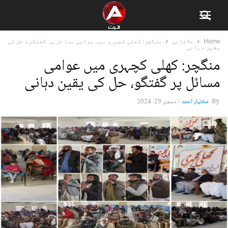
Home
علاقائی
منگچر: کھلی کچہری میں عوامی مسائل پر گفتگو، حل کی
یقین دہانی
منگچر: کھلی کچہری میں عوامی
مسائل پر گفتگو، حل کی یقین دہانی
By
مختیار احمد
-
دسمبر 29, 2024