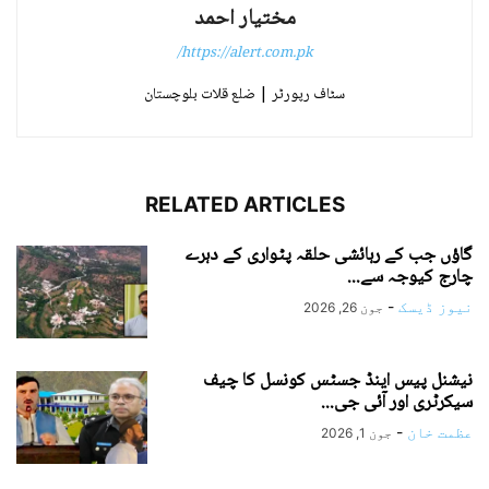
مختیار احمد
https://alert.com.pk/
سٹاف رپورٹر | ضلع قلات بلوچستان
RELATED ARTICLES
گاؤں جب کے رہائشی حلقہ پٹواری کے دہرے
چارج کیوجہ سے...
نیوز ڈیسک
-
جون 26, 2026
نیشنل پیس اینڈ جسٹس کونسل کا چیف
سیکرٹری اور آئی جی...
عظمت خان
-
جون 1, 2026