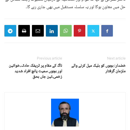
حل میں معاون ہوگا اور یہ سلسلہ مستقبل میں بھی جاری رہے گا۔
Previous article
Next article
خضدار: بچوں کو بلیک میل کرنے والے
ناگ کے مقام پر ٹریفک حادثہ،خواتین
ملزمان گرفتار
اور بچوں سمیت پانچ افراد شدید
زخمی،تین جاں بحق