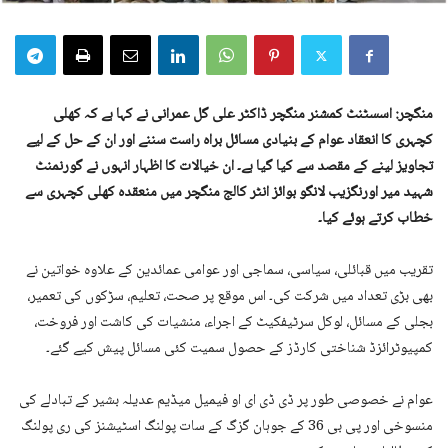
منگچر: اسسٹنٹ کمشنر منگچر ڈاکٹر علی گل عمرانی نے کہا ہے کہ کھلی
کچہری کا انعقاد عوام کے بنیادی مسائل براہ راست سننے اور ان کے حل کے لیے
تجاویز لینے کے مقصد سے کیا گیا ہے۔ ان خیالات کا اظہار انہوں نے گورنمنٹ
شہید میر اورنگزیب لانگو بوائز انٹر کالج منگچر میں منعقدہ کھلی کچہری سے
خطاب کرتے ہوئے کیا۔
تقریب میں قبائلی، سیاسی، سماجی اور عوامی عمائدین کے علاوہ خواتین نے
بھی بڑی تعداد میں شرکت کی۔ اس موقع پر صحت، تعلیم، سڑکوں کی تعمیر،
بجلی کے مسائل، لوکل سرٹیفکیٹ کے اجراء، منشیات کی کاشت اور فروخت،
کمپیوٹرائزڈ شناختی کارڈز کے حصول سمیت کئی مسائل پیش کیے گئے۔
عوام نے خصوصی طور پر ڈی ڈی ای او فیمیل میڈیم عدیلہ بشیر کے تبادلے کی
منسوخی اور پی بی 36 کے جوہان گزگ کے سات پولنگ اسٹیشنز کی ری پولنگ