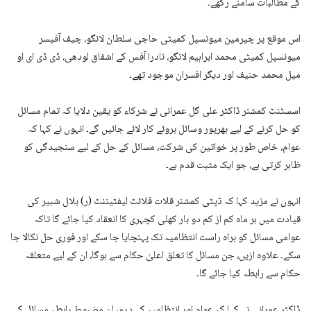
کے مطالبات سامنے رکھے۔
اس موقع پر چیرمین میونسپل کمیٹی حاجی سلطان لانگو، چیف آفیسر
میونسپل کمیٹی محمد ابراہیم لانگو، نادرا آفس کے اشفاق لودھی، ڈی ڈی ای او
میل محمد حنیف اور دیگر افسران موجود تھے۔
اسسٹنٹ کمشنر ڈاکٹر علی گل عمرانی نے شرکاء کو یقین دلایا کہ تمام مسائل
کو حل کرنے کے لیے بھرپور وسائل بروئے کار لائے جائیں گے۔ انہوں نے کہا کہ
عوام، خاص طور پر خواتین کی شرکت، مسائل کے حل کے لیے سنجیدگی کو
ظاہر کرتی ہے، جو ایک مثبت قدم ہے۔
انہوں نے مزید کہا کہ ڈپٹی کمشنر قلات فلائٹ لیفٹیننٹ (ر) بلال شبیر کی
قیادت میں ہر ماہ کم از کم دو بار کھلی کچہری کا انعقاد کیا جائے گا تاکہ
عوامی مسائل کو براہ راست انتظامیہ تک پہنچایا جا سکے اور فوری حل نکالا جا
سکے۔ علاوہ ازیں، جن مسائل کا تعلق اعلیٰ حکام سے ہوگا، ان کے لیے متعلقہ
حکام سے رابطہ کیا جائے گا۔
ڈاکٹر عمرانی نے کہا کہ عوام اور انتظامیہ کے درمیان مضبوط رابطہ مسائل کے