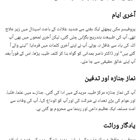
آخری ایام
پروفیسر مکی پچھلے ایک ہفتے سے شدید علالت کے باعث اسپتال میں زیر علاج
تھے۔ آپ کی طبیعت بتدریج بگڑتی چلی گئی، لیکن آخری لمحوں میں بھی آپ
اللہ کی یاد سے غافل نہ ہوئے۔ آپ نے اپنے آخری کلمات میں فرمایا: "لینے والے آ
گئے ہیں” اور ڈاکٹر ناصر ہمدانی کو گواہ بنا کر کلمہ طیبہ پڑھا۔ اس کے فوراً بعد
آپ اپنے خالق حقیقی سے جا ملے۔
نماز جنازہ اور تدفین
آپ کی نماز جنازہ مرکز طیبہ مریدکے میں ادا کی گئی۔ جنازے میں علما، طلبا،
اور عوام کی بڑی تعداد نے شرکت کی اور آپ کو الوداع کہا۔ آپ کی وفات سے
امت مسلمہ ایک عظیم داعی اور رہنما سے محروم ہو گئی ہے۔
یادگار وراثت