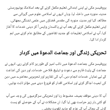
پروفیسر مکی نے اپنی ابتدائی تعلیم مکمل کرنے کے بعد اسلامک یونیورسٹی
مدینہ منورہ میں داخلہ لیا۔ وہاں انہوں نے اسلامی علوم میں گہرائی سے
مطالعہ کیا اور مدینہ منورہ کی مقدس فضاؤں میں علمی تشنگی بجھائی۔
اپنی تعلیم مکمل کرنے کے بعد آپ نے پاکستان واپس آ کر دینی خدمات کا آغاز
کیا۔ آپ نے اسلامی تعلیمات کو جدید تقاضوں کے مطابق عام کرنے میں اہم
کردار ادا کیا۔
تحریکی زندگی اور جماعت الدعوۃ میں کردار
پروفیسر مکی جماعت الدعوۃ میں نائب امیر کے طور پر کام کرتے رہے۔ انہوں نے
جماعت کے پلیٹ فارم سے دعوت و تبلیغ، فلاحی خدمات، اور دین کی اشاعت
کے لیے نمایاں خدمات انجام دیں۔ آپ کی تقاریر اور تحریریں معاشرے میں دین
کی اہمیت اجاگر کرنے اور اسلامی اقدار کو فروغ دینے میں مؤثر ثابت ہوئیں۔
آپ کا دینی موقف ہمیشہ مضبوط رہا اور تحریکی سرگرمیوں کی وجہ سے آپ
کو کئی بار زیر حراست بھی لیا گیا۔ ان مشکلات نے آپ کے حوصلے کو پست
کرنے کے بجائے آپ کے عزم کو مزید تقویت بخشی۔