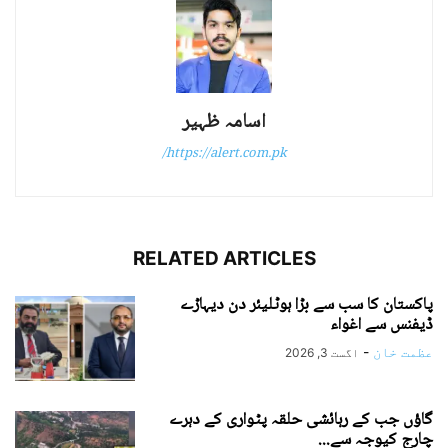
اسامہ ظہیر
https://alert.com.pk/
RELATED ARTICLES
پاکستان کا سب سے بڑا ہوٹلیئر دن دیہاڑے
ڈیفنس سے اغواء
عظمت خان
-
اگست 3, 2026
گاؤں جب کے رہائشی حلقہ پٹواری کے دہرے
چارج کیوجہ سے...