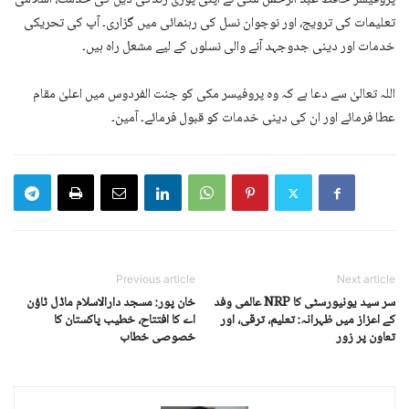
پروفیسر حافظ عبد الرحمٰن مکی نے اپنی پوری زندگی دین کی خدمت، اسلامی
تعلیمات کی ترویج، اور نوجوان نسل کی رہنمائی میں گزاری۔ آپ کی تحریکی
خدمات اور دینی جدوجہد آنے والی نسلوں کے لیے مشعل راہ ہیں۔
اللہ تعالیٰ سے دعا ہے کہ وہ پروفیسر مکی کو جنت الفردوس میں اعلیٰ مقام
عطا فرمائے اور ان کی دینی خدمات کو قبول فرمائے۔ آمین۔
Previous article
Next article
سر سید یونیورسٹی کا NRP عالمی وفد
خان پور: مسجد دارالاسلام ماڈل ٹاؤن
کے اعزاز میں ظہرانہ: تعلیم، ترقی، اور
اے کا افتتاح، خطیب پاکستان کا
تعاون پر زور
خصوصی خطاب