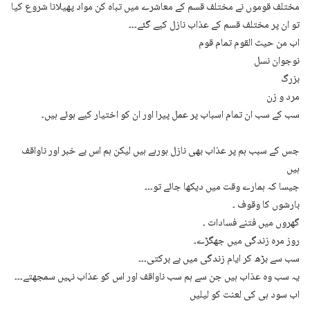
مختلف قوموں نے مختلف قسم کے معاشرے میں تباہ کن مواد پھیلانا شروع کیا
تو ان پر مختلف قسم کے عذاب نازل کیے گئے۔۔۔
اب من حیث القوم تمام قوم
نوجوان نسل
بزرگ
مرد و زن
سب کے سب ان تمام اسباب پر عمل پیرا اور ان کو اختیار کیے ہوئے ہیں۔
جس کے سبب ہم پر عذاب بھی نازل ہورہے ہیں لیکن ہم اس بے خبر اور ناواقف
ہیں
جیسا کہ ہمارے وقت میں دیکھا جائے تو۔۔۔
بارشوں کا وقوف ۔
گھروں میں فتنے فسادات ۔
روز مرہ زندگی میں جھگڑے۔
سب سے بڑھ کر ایام زندگی میں بے برکتی۔۔۔
یہ سب وہ عذاب ہیں جن سے ہم سب ناواقف اور اس کو عذاب نہیں سمجھتے۔۔۔
اب سود ہی کی لعنت کو لیلیں