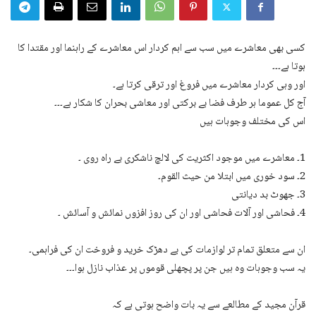
کسی بھی معاشرے میں سب سے اہم کردار اس معاشرے کے راہنما اور مقتدا کا
ہوتا ہے۔۔۔
اور وہی کردار معاشرے میں فروغ اور ترقی کرتا ہے۔
آج کل عموما ہر طرف فضا بے برکتی اور معاشی بحران کا شکار ہے۔۔۔
اس کی مختلف وجوہات ہیں
1۔ معاشرے میں موجود اکثریت کی لالچ ناشکری بے راہ روی ۔
2۔ سود خوری میں ابتلا من حیث القوم۔
3۔ جھوٹ بد دیانتی
4۔ فحاشی اور آلات فحاشی اور ان کی روز افزوں نمائش و آسائش ۔
ان سے متعلق تمام تر لوازمات کی بے دھڑک خرید و فروخت ان کی فراہمی۔
یہ سب وجوہات وہ ہیں جن پر پچھلی قوموں پر عذاب نازل ہوا۔۔۔
قرآن مجید کے مطالعے سے یہ بات واضح ہوتی ہے کہ