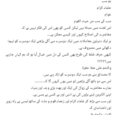
ہم سب
علماء کرام
عوام
سب کے سب من حیث القوم
اس لعنت میں مبتلا ہیں لیکن کسی کو بھی اس کی فکر نہیں ہے کہ
معاشرے کی اصلاح کیوں اور کیسے ممکن ہے۔۔۔
ہر ایک دنیاوی معاملات میں ایک دوسرے سے آگے بڑھنے ایک دوسرے کو نیچا
دکھانے میں مصروف ہے۔
کبھی حرف غلط کی طرح بھی کسی کے دل میں خیال آیا ہو کہ ہم کہاں جارہے
ہیں؟؟؟؟؟
وكنتم على شفا حفرة
کا مصداق بنے ہم سب ایک دوسرے کو تک رہے ہیں۔
اس سے دو ہاتھ آگے بڑھیں تو میں یوں کہوں گا کہ۔۔۔۔۔۔۔۔۔
ہمارے معاشرے کے زوال کی ایک اور بھت بڑی وجہ اور بنیاد
اپنے اکابرین اپنے بڑوں کی بے ادبی اور بے کسی بے بسی ہے۔
اور سب سے بڑھ کر علماء کرام اور زعماء قوم و ملت کے ساتھ ایسی بے راہ روی
اور ناشناسای کہ
الامان والحفیظ