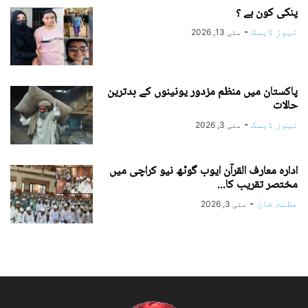
پنکی کون ہے ؟
نیوز ڈیسک
-
مئی 13, 2026
پاکستان میں منظم مزدور یونینوں کے بدترین
حالات
نیوز ڈیسک
-
مئی 3, 2026
ادارہ معارف القرآن ایوب گوٹھ نیو کراچی میں
مختصر تقریب کا...
عظمت خان
-
مئی 3, 2026