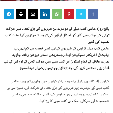
پانچ روزہ عالمی کتب میلے کے دوسرے دن شہریوں کی بڑی تعداد میں شرکت
ترکی کی جانب سے لگایا گیا اسٹال لوگوں کی توجہ کا مرکز بن گیا، مفت کتب
تقسیم کی گئیں
عالمی کتب میلہ کراچی کے شہریوں کے لیے کسی نعمت سے کم نہیں ہے،
ایڈیشنل ڈائریکٹر انسپکیشن اینڈ رجسٹریشن انسٹی ٹیوشن رافعہ جاوید
ہمارے علاقے کے تمام اسکولز اس کتب میلے میں شرکت کریں گے اور اس کے لیے
فنڈز بھی مختص کریں گے، جناح ٹاؤن چیئرمین رضوان عبدالسمیع
کراچی (اسٹاف رپورٹر): ایکسپو سینٹر کراچی میں جاری پانچ روزہ عالمی
کتب میلے کے دوسرے روز شہریوں کی بڑی تعداد نے شرکت کی۔ صبح سے ہی
اسکولز، کالجز، یونیورسٹیوں اور مدارس کے طلبہ، اساتذہ، سماجی و ادبی
شخصیات اور سرکاری حکام نے کتب میلے کا رخ کیا۔