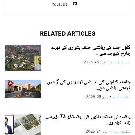
Youtube
RELATED ARTICLES
گاؤں جب کے رہائشی حلقہ پٹواری کے دہرے
چارج کیوجہ سے...
نیوز ڈیسک
-
جون 26, 2026
جامعہ کراچی کی عارضی نرسریوں کی آڑ میں
قیمتی اراضی من...
عظمت خان
-
جون 25, 2026
پاکستانی سائنسدانوں کی ایک لاکھ 73 ہزار سے
زائد افراد پر...
عظمت خان
-
جون 24, 2026