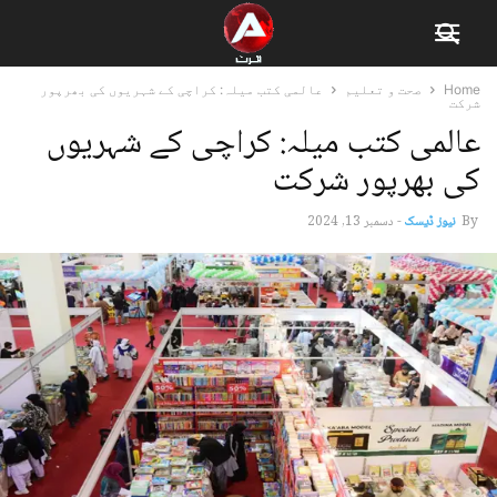
Home
صحت و تعلیم
عالمی کتب میلہ: کراچی کے شہریوں کی بھرپور
شرکت
عالمی کتب میلہ: کراچی کے شہریوں
کی بھرپور شرکت
By
نیوز ڈیسک
-
دسمبر 13, 2024