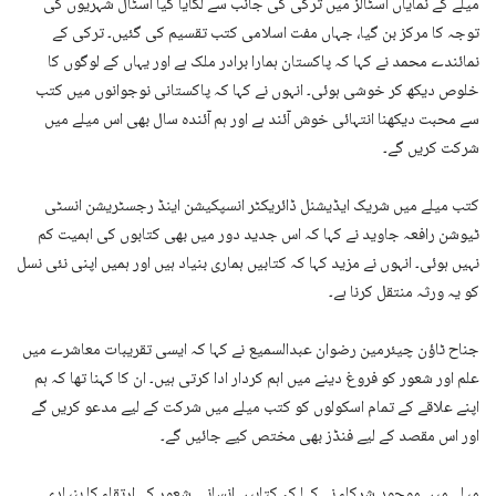
میلے کے نمایاں اسٹالز میں ترکی کی جانب سے لگایا گیا اسٹال شہریوں کی
توجہ کا مرکز بن گیا، جہاں مفت اسلامی کتب تقسیم کی گئیں۔ ترکی کے
نمائندے محمد نے کہا کہ پاکستان ہمارا برادر ملک ہے اور یہاں کے لوگوں کا
خلوص دیکھ کر خوشی ہوئی۔ انہوں نے کہا کہ پاکستانی نوجوانوں میں کتب
سے محبت دیکھنا انتہائی خوش آئند ہے اور ہم آئندہ سال بھی اس میلے میں
شرکت کریں گے۔
کتب میلے میں شریک ایڈیشنل ڈائریکٹر انسپکیشن اینڈ رجسٹریشن انسٹی
ٹیوشن رافعہ جاوید نے کہا کہ اس جدید دور میں بھی کتابوں کی اہمیت کم
نہیں ہوئی۔ انہوں نے مزید کہا کہ کتابیں ہماری بنیاد ہیں اور ہمیں اپنی نئی نسل
کو یہ ورثہ منتقل کرنا ہے۔
جناح ٹاؤن چیئرمین رضوان عبدالسمیع نے کہا کہ ایسی تقریبات معاشرے میں
علم اور شعور کو فروغ دینے میں اہم کردار ادا کرتی ہیں۔ ان کا کہنا تھا کہ ہم
اپنے علاقے کے تمام اسکولوں کو کتب میلے میں شرکت کے لیے مدعو کریں گے
اور اس مقصد کے لیے فنڈز بھی مختص کیے جائیں گے۔
میلے میں موجود شرکاء نے کہا کہ کتابیں انسانی شعور کے ارتقاء کا بنیادی