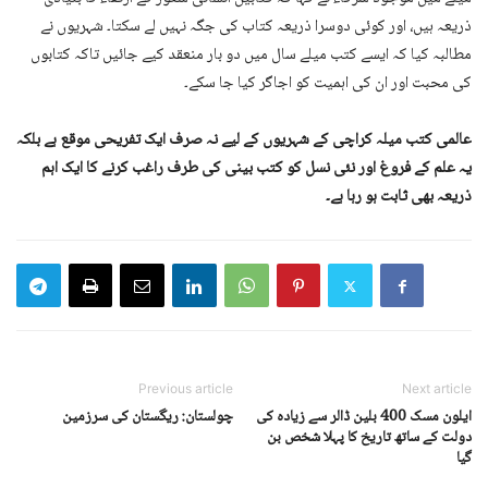
ذریعہ ہیں، اور کوئی دوسرا ذریعہ کتاب کی جگہ نہیں لے سکتا۔ شہریوں نے
مطالبہ کیا کہ ایسے کتب میلے سال میں دو بار منعقد کیے جائیں تاکہ کتابوں
کی محبت اور ان کی اہمیت کو اجاگر کیا جا سکے۔
عالمی کتب میلہ کراچی کے شہریوں کے لیے نہ صرف ایک تفریحی موقع ہے بلکہ
یہ علم کے فروغ اور نئی نسل کو کتب بینی کی طرف راغب کرنے کا ایک اہم
ذریعہ بھی ثابت ہو رہا ہے۔
Previous article
Next article
ایلون مسک 400 بلین ڈالر سے زیادہ کی
چولستان: ریگستان کی سرزمین
دولت کے ساتھ تاریخ کا پہلا شخص بن
گیا