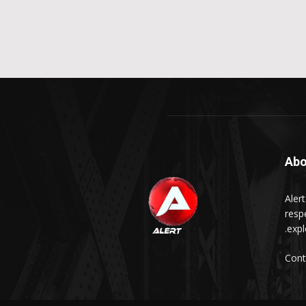
Abo
Aler
respe
expl
Cont