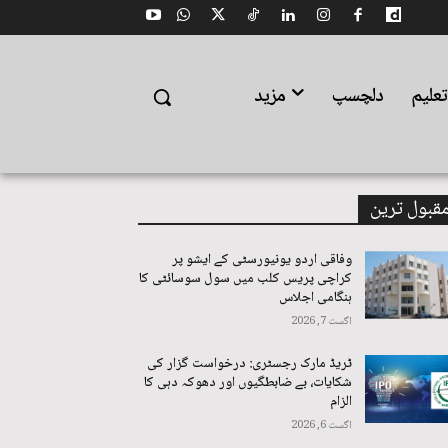
علیم
دلچسپ
مزید
قبول ترین
وفاقی اردو یونیورسٹی کے ایشو پر
کراچی پریس کلب میں سول سوسائٹی کا
ہنگامی اجلاس
اگست 7, 2026
ٹریڈ مارک رجسٹری: درخواست گزار کی
شکایات، بے ضابطگیوں اور دھوکہ دہی کا
الزام
اگست 6, 2026