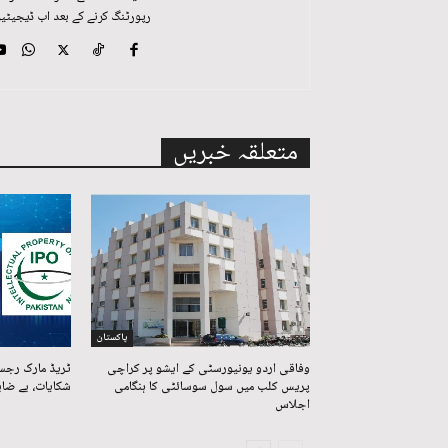
رپورٹنگ کرنے کے بعد اب ڈیجیٹیل
متعلقہ خبریں
پاکستان
وفاقی اردو یونیورسٹی کے ایشو پر کراچی
ٹریڈ مارک رجس
پریس کلب میں سول سوسائٹی کا ہنگامی
شکایات، بے ضاب
اجلاس