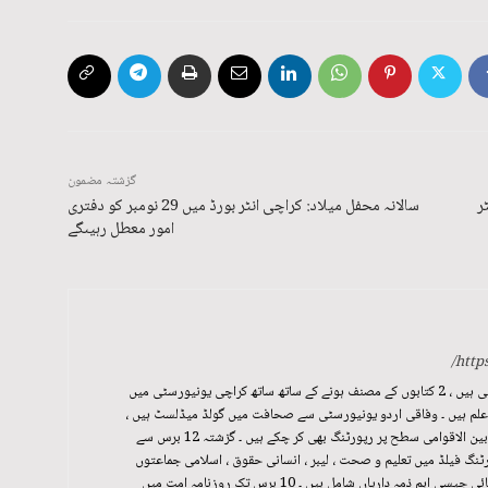
گزشتہ مضمون
ر
سالانہ محفل میلاد: کراچی انٹر بورڈ میں 29 نومبر کو دفتری
امور معطل رہیںگے
http
عظمت خان ، کراچی بیسڈ صحافی ہیں ، 2 کتابوں کے مصنف ہونے کے ساتھ ساتھ کراچی یونیورسٹی میں
 علم ہیں ۔ وفاقی اردو یونیورسٹی سے صحافت میں گولڈ میڈلسٹ ہیں ،
ترکی اور بنگلہ دیش سمیت دیگر بین الاقوامی سطح پر رپورٹنگ بھی کر چکے ہیں ۔ گزشتہ 12 برس سے
رٹنگ فیلڈ میں تعلیم و صحت ، لیبر ، انسانی حقوق ، اسلامی جماعتوں
سمیت RTI سے معلومات تک رسائی جیسی اہم ذمہ داریاں شامل ہیں ۔ 10 برس تک روزنامہ امت میں