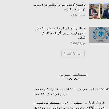
پاکستان کا سب سے بڑا ہوٹلیئر دن دیہاڑے
ڈیفنس سے اغواء
اگست 3, 2026
صحافی نادر خان کے مقدمہ میں ایف آئی
اے اور این سی سی آئی اے حکام کو
سُبکی
جون 25, 2026
مزید لوڈ کریں
متعلقہ خبریں
موجودہ انتظامیہ نے وفاقی جامعہ
Fasih Ansar
پر
اردو کو کھیل بنا لیا
لیکچرار اور اسسٹنٹ پروفیسرز
Fasih Ansari
پر
کیلئے ETC ٹیسٹ میں سنگین غلطیوں کا انکشاف