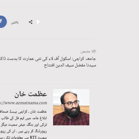
بانٹیں
اگلا مضمون
جامعہ کراچی: اسکول آف لاء کی نئی عمارت کا بدست ڈاکٹ
سیدنا مفضل سیف الدین افتتاح
عظمت خان
s://www.azmatnama.com/
ابلاغ عامہ میں ایم فل کے طالب
رپورٹنگ کر رہے ہیں ۔ ان کی رپو