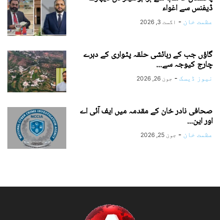
ڈیفنس سے اغواء
عظمت خان
-
اگست 3, 2026
گاؤں جب کے رہائشی حلقہ پٹواری کے دہرے
چارج کیوجہ سے...
نیوز ڈیسک
-
جون 26, 2026
صحافی نادر خان کے مقدمہ میں ایف آئی اے
اور این...
عظمت خان
-
جون 25, 2026