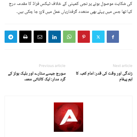
کی شکایت موصول ہونے پر نجی کمپنی کے خلاف ٹیکس فراڈ کا مقدمہ درج
کیا تھا جس میں پہلے بھی متعدد گرفتاریاں عمل میں لائ جا چکی ہیں۔
Previous article
Next article
زندگی اور وقت کی قدر: امام کعبہ کا
سورج جیسے ستارے اور بلیک ہولز کے
اہم پیغام
گرد مدار: ایک کائناتی معمہ