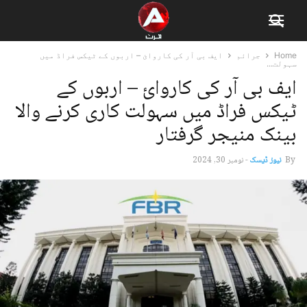
Home
جرائم
ایف بی آر کی کاروائ – اربوں کے ٹیکس فراڈ میں
سہولت...
ایف بی آر کی کاروائ – اربوں کے
ٹیکس فراڈ میں سہولت کاری کرنے والا
بینک منیجر گرفتار
By
نیوز ڈیسک
-
نومبر 30, 2024