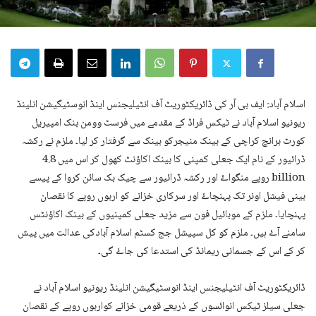
اسلام آباد: ایف بی آر کی ڈائریکٹوریٹ آف انٹیلیجنس اینڈ انوسٹیگیشن انلینڈ
ریونیو اسلام آباد نے ٹیکس فراڈ کے مقدمے میں فرسٹ وومن بنک امپیریل
کورٹ برانچ کراچی کے بینک منیجرکو بینک سے گرفتار کر لیا۔ ملزم نے رکشہ
ڈرائیور کے نام ایک جعلی کمپنی کا بینک اکاؤنٹ کھول کر اس میں 4.8
billion روپے منگواۓ اور رکشہ ڈرائیور سے چیک بک سائن کروا کے پیسے
بینی فیشل اونر تک پہنچاۓ اور سرکاری خزانے کو اربوں روپے کا نقصان
پہنچایا۔ ملزم کے موبائیل فون سے مزید جعلی کمپنیوں کے بینک اکاؤنٹس
سامنے آۓ ہیں۔ ملزم کو کل سپیشل جج کسٹم اسلام آبادکی عدالت میں پیش
کر کے اس کے جسمانی ریمانڈ کی استدعا کی جاۓ گی۔
ڈائریکٹوریٹ آف انٹیلیجنس اینڈ انوسٹیگیشن انلینڈ ریونیو اسلام آباد نے
جعلی سیلز ٹیکس انوائسوں کے ذریعے قومی خزانے کواربوں روپے کے نقصان