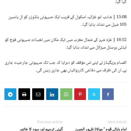
کیا گیا۔
15:08 | شادیہ ابو غزالیہ اسکول کے قریب ایک صیہونی بلڈوزر کو ال یاسین
105 شیل سے نشانہ بنایا گیا۔
16:52 | غزہ شہر کے شمال مغرب میں ایک مکان میں تعینات صیہونی فوج کو
اینٹی پرسنل میزائل سے نشانہ بنایا گیا۔
القسام بریگیڈز نے اپنے اس مؤقف کو دہرایا کہ جب تک صہیونی جارحیت جاری
ہے، ان کی طرف سے دفاعی کارروائیاں بھی جاری رہیں گی۔
Previous article
Next article
امام بابائے قوم ’ مولانا ظہور الحسن
آئینی ترمیم اور سود کا خاتمہ