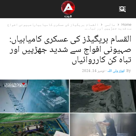
Home
عالمی
القسام بریگیڈز کی عسکری کامیابیاں: صہیونی افواج
سے شدید جھڑپیں اور تباہ...
القسام بریگیڈز کی عسکری کامیابیاں:
صہیونی افواج سے شدید جھڑپیں اور
تباہ کن کارروائیاں
By
ابوزر ولی اللہ
-
نومبر 14, 2024