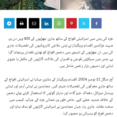
غزہ کی پٹی میں اسرائیلی افواج کے ساتھ جاری جھڑپوں کے 403 ویں دن پر،
شہید عزالدین القسام بریگیڈز نے اپنی دفاعی کارروائیوں کی تفصیلات جاری
کی ہیں۔ ان جھڑپوں کے نتیجے میں دشمن افواج کو بھاری نقصان پہنچایا گیا
ہے، جس میں سیکڑوں فوجی و افسران کی ہلاکت، گاڑیوں کی مکمل یا جزوی
تباہی اور دسیوں ہزار زخمی شامل ہیں۔
آج، منگل 12 نومبر 2024، القسام بریگیڈز کے ملٹری میڈیا نے اسرائیلی افواج کے
ساتھ جاری معرکوں کی تفصیلات شیئر کیں۔ مجاہدین نے اینٹی آرمر اور اینٹی
پرسنل میزائل، دھماکہ خیز آلات اور مارٹر گولوں کا استعمال کرتے ہوئے دشمن
کے خلاف شدید حملے کیے۔ خاص طور پر، شمالی غزہ کے جبالیہ کیمپ میں
سخت مقابلہ جاری رہا، جہاں مجاہدین نے اسرائیلی گاڑیوں کو ہدف بنایا اور
دشمن فوج کو پسپائی پر مجبور کیا۔