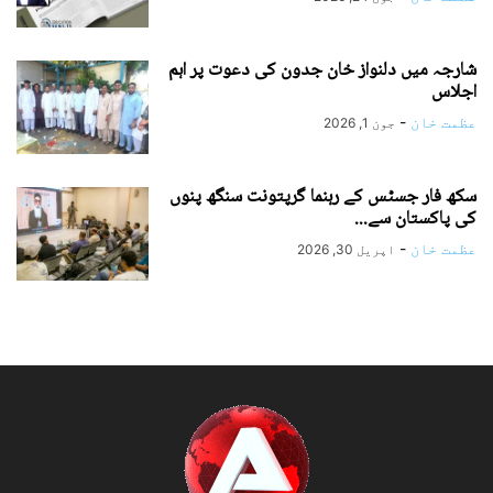
شارجہ میں دلنواز خان جدون کی دعوت پر اہم
اجلاس
عظمت خان
-
جون 1, 2026
سکھ فار جسٹس کے رہنما گرپتونت سنگھ پنوں
کی پاکستان سے...
عظمت خان
-
اپریل 30, 2026