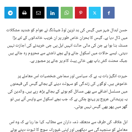
حسن ابدال شہر میں گیس کی بد ترین لوڈ شیڈنگ نے عوام کو شدید مشکلات
میں ڈال دیا ہے۔ گیس کا بحران خاص طور پر ان غریب خاندانوں کے لئے بڑا
مسئلہ بنا ہوا ہے جن کی مالی حالت انہیں ایل پی جی خریدنے کی اجازت نہیں
دیتی۔ ایسے حالات میں اسکول جانے والے بچے ناشتے سے محروم رہ جاتے ہیں
جبکہ محنت کش باپ بھی خالی پیٹ کام پر جانے پر مجبور ہے۔
حیرت انگیز بات یہ ہے کہ سیاسی اور سماجی شخصیات اس معاملے پر
خاموش ہیں۔ لوگوں کی زندگی کو سہولت دینے کے بجائے گیس کی قیمتوں
میں مسلسل اضافے سے بھی مسائل کم ہونے کے بجائے بڑھ رہے ہیں۔ والدین کی
یہ پریشانی عروج پر پہنچ چکی ہے کہ جب بچے اسکول سے واپس آتے ہیں تو
گھر میں پھر بھی گیس نہیں ہوتی۔
اہل علاقہ کی طرف سے متعلقہ ذمہ داران سے مطالبہ کیا جا رہا ہے کہ وہ اس
معاملے کو سنجیدگی سے دیکھیں اور اپنی غیورانہ سوچ کا ثبوت دیتے ہوئے