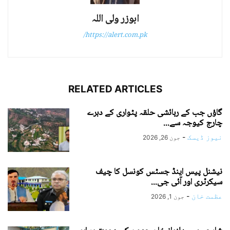
ابوزر ولی اللہ
https://alert.com.pk/
RELATED ARTICLES
گاؤں جب کے رہائشی حلقہ پٹواری کے دہرے
چارج کیوجہ سے...
نیوز ڈیسک
-
جون 26, 2026
نیشنل پیس اینڈ جسٹس کونسل کا چیف
سیکرٹری اور آئی جی...
عظمت خان
-
جون 1, 2026