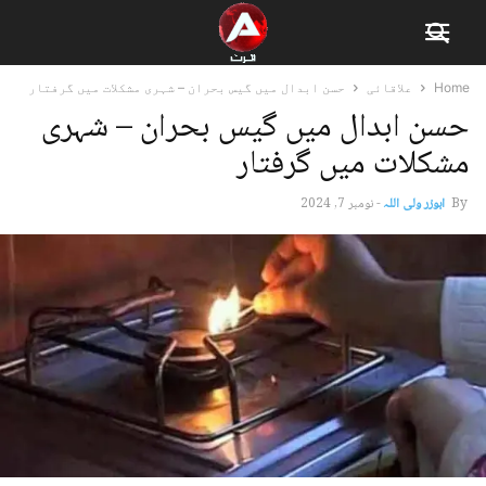
Home
علاقائی
حسن ابدال میں گیس بحران – شہری مشکلات میں گرفتار
حسن ابدال میں گیس بحران – شہری
مشکلات میں گرفتار
By
ابوزر ولی اللہ
-
نومبر 7, 2024