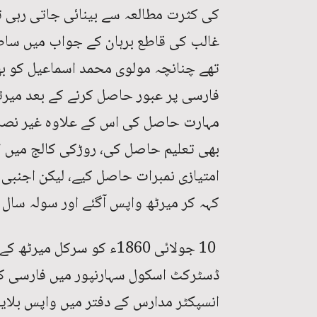
کی کثرت مطالعہ سے بینائی جاتی رہی تھ
غالب کی قاطع برہان کے جواب میں ساطع
تھے چنانچہ مولوی محمد اسماعیل کو بھ
فارسی پر عبور حاصل کرنے کے بعد میرٹھ
مہارت حاصل کی اس کے علاوہ غیر نصا
بھی تعلیم حاصل کی، روڑکی کالج میں ان
امتیازی نمبرات حاصل کیے، لیکن اجنبی 
کہہ کر میرٹھ واپس آگئے اور سولہ سال ک