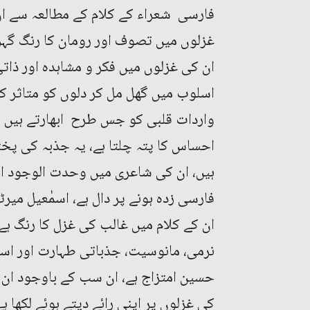
فارسی شعراء کے کلام کے مطالعہ سے ان 
غزلوں میں تصوف اور رومان کا رنگ گہرا 
ان کی غزلوں میں فکر و مشاہدہ اور ذات
اسلوب میں گھل مل کر دلوں کو متاثر کر
واردات قلبی کو جس طرح ابھارتے ہیں 
احساس کا پتہ چلتا ہے، یہ جذبہ کی پخ
ہیں، ان کی شاعری میں وحدت الوجود او
فارسی زدہ ہونے پر دال ہے، اسمٰعیل میر
ان کے کلام میں غالب کی غزل کا رنگ ہے
نرمی، مانوسیت، جذباتی طہارت اور اس
حسین امتزاج ہے، ان سب کے باوجود ان کا
کی غزلوں پر اپنی رائے دیتے ہوئے لکھا 