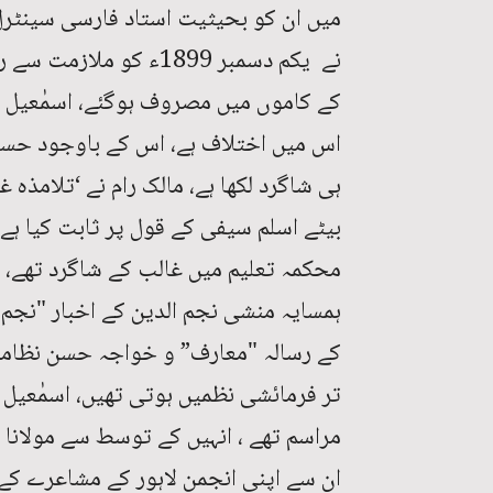
میں ان کو بحیثیت استاد فارسی سینٹرل ن
نے یکم دسمبر 1899ء کو 
کے کاموں میں مصروف ہوگئے، اسمٰعیل می
اس میں اختلاف ہے، اس کے باوجود حسر
ہی شاگرد لکھا ہے، مالک رام نے ‘تلامذ
بیٹے اسلم سیفی کے قول پر ثابت کیا ہے،
محکمہ تعلیم میں غالب کے شاگرد تھے، 
ہمسایہ منشی نجم الدین کے اخبار "نجم ا
کے رسالہ "معارف” و خواجہ حسن نظامی 
تر فرمائشی نظمیں ہوتی تھیں، اسمٰعیل 
مراسم تھے ، انہیں کے توسط سے مولانا ح
ان سے اپنی انجمن لاہور کے مشاعرے کے