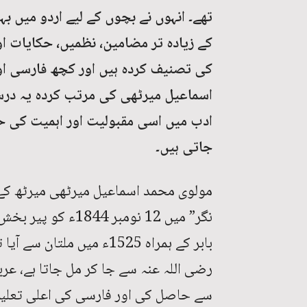
تھے۔ انہوں نے بچوں کے لیے اردو میں 
کے زیادہ تر مضامین، نظمیں، حکایات ا
کی تصنیف کردہ ہیں اور کچھ فارسی او
اسماعیل میرٹھی کی مرتب کردہ یہ درس
ادب میں اسی مقبولیت اور اہمیت کی ح
جاتی ہیں۔
مولوی محمد اسماعیل میرٹھی میرٹھ کے
نگر” میں 12 نومبر 
بابر کے ہمراہ 1525ء میں م
رضی اللہ عنہ سے جا کر مل جاتا ہے، عرب
سے حاصل کی اور فارسی کی اعلی تعلیم