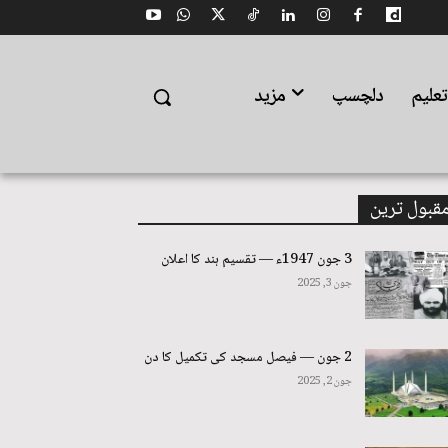
علیم
دلچسپ
مزید
قبول ترین
3 جون 1947ء — تقسیم ہند کا اعلان
جون 3, 2025
2 جون — فیصل مسجد کی تکمیل کا دن
جون 2, 2025