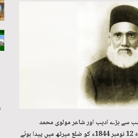
i
 بچوں کے سب سے بڑے ادیب اور شاعر مولوی محمد
اسماعیل میرٹھی کی تاریخ وفات ہے۔ وہ 12 نومبر 1844ء کو ضلع میرٹھ میں پیدا ہوئے