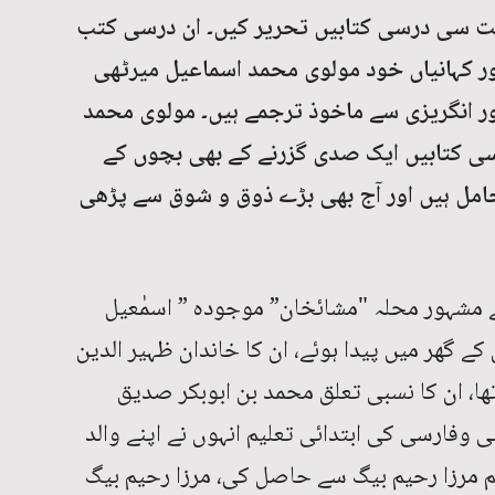
بہت سی درسی کتابیں تحریر کیں۔ ان درسی کتب
ور کہانیاں خود مولوی محمد اسماعیل میرٹھی
ر انگریزی سے ماخوذ ترجمے ہیں۔ مولوی محمد
ی کتابیں ایک صدی گزرنے کے بھی بچوں کے
امل ہیں اور آج بھی بڑے ذوق و شوق سے پڑھی
 مشہور محلہ "مشائخان” موجودہ ” اسمٰعیل
1844ء کو پیر بخش کے گھر میں پیدا ہوئے، ان کا خاندان ظہیر الدین
لتان سے آیا تھا، ان کا نسبی تعلق محمد بن ابوبکر صدیق
ی وفارسی کی ابتدائی تعلیم انہوں نے اپنے والد
 مرزا رحیم بیگ سے حاصل کی، مرزا رحیم بیگ