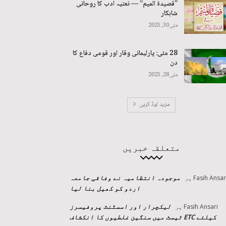
"قصیدة المیم” — نعتیہ ادب کا روحانی
شاہکار
مئی 30, 2025
28 مئی: پارلیمانی وقار اور قومی دفاع کا
دن
مئی 28, 2025
مزید لوڈ کریں
متعلقہ خبریں
موجودہ انتظامیہ نے وفاقی جامعہ
Fasih Ansar
پر
اردو کو کھیل بنا لیا
لیکچرار اور اسسٹنٹ پروفیسرز
Fasih Ansari
پر
کیلئے ETC ٹیسٹ میں سنگین غلطیوں کا انکشاف