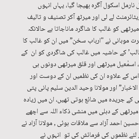
ارمل اسکول آگرہ بھیجا گیا، یہاں انہوں
ملازمت سے ریٹائرمنٹ لے لی اور میرٹھ آکر تصنیف و تالیف
رٹھی کو غالب کا شاگرد ماناجاتا ہے حالانکہ
ت موہانی نے "ارباب سخن” میں ان کو غالب کا
ہ غالب’ کے حاشیہ میں غالب کی شاگردی کو ان کے
 اسمٰعیل میرٹھی اور قلق میرٹھی دونوں ہی
اس کے علاوہ ان کی نظمیں ان کے دوست اور
لاخبار” اور مولانا وحید الدین سلیم پانی پتی
کے جریدہ میں شائع ہوتی تھیں، ان میں زیادہ
میرٹھی کے دہلی میں منشی ذکاء اللہ سے اچھے
سین احمد آزاد سے ملاقات ہوئی , مولانا آزاد نے
 لئے نظموں کی فرمائش کی تو انہوں نے