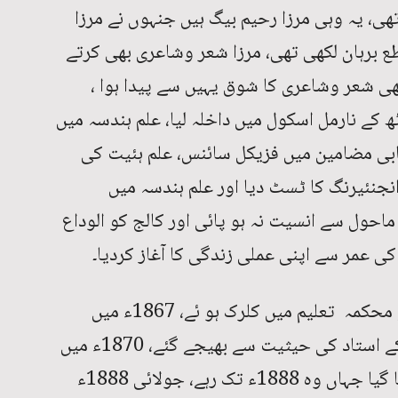
ی، یہ وہی مرزا رحیم بیگ ہیں جنہوں نے مرزا
 برہان لکھی تھی، مرزا شعر وشاعری بھی کرتے
ی شعر وشاعری کا شوق یہیں سے پیدا ہوا ،
 کے نارمل اسکول میں داخلہ لیا، علم ہندسہ میں
بی مضامین میں فزیکل سائنس، علم ہئیت کی
جنئیرنگ کا ٹسٹ دیا اور علم ہندسہ میں
ماحول سے انسیت نہ ہو پائی اور کالج کو الوداع
ی عمر سے اپنی عملی زندگی کا آغاز کردیا۔
10 جولائی 1860ء کو سرکل میرٹھ کے محکمہ تعلیم میں کلرک ہو ئے، 1867ء میں
ڈسٹرکٹ اسکول سہارنپور میں فارسی کے استاد کی حیثیت سے بھیجے گئے، 1870ء میں
انسپکٹر مدارس کے دفتر میں واپس بلایا گیا جہاں وہ 1888ء تک رہے، جولائی 1888ء