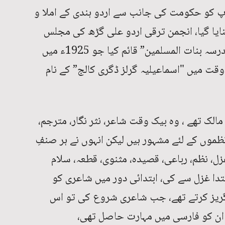
ں، آپ کو حکومت کی جانب سے اردو ہندی کے املا و
ایا گیا، انجمن ترقی اردو علی گڑھ کی مجلس
شوریٰ کے بھی رکن تھے، 1909ء میں "مدرسہ بنات المسلمين” قائم کیا جو 1925ء میں
قت میں "اسماعیلیہ گرلز ڈگری کالج” کے نام
ک تھے ، وہ بیک وقت شاعر، نثر نگار، مترجم،
نظموں کے لئے مشہور ہیں لیکن انہوں نے ہر صنفِ
ل، نظم، رباعی، قصیدہ، مثنوی، قطعہ، سلام
تدا غزل سے کی، ابتدائی دور میں شاعری کو
ریز کرتے تھے، جب شاعری شروع کی تو اس
ن کو فارسی میں مہارت حاصل تھی،