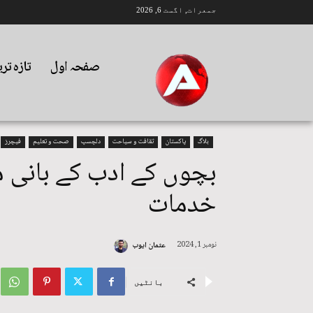
جمعرات, اگست 6, 2026
صفحہ اول
تازہ تر
بلاگ
پاکستان
ثقافت و سیاحت
دلچسپ
صحت و تعلیم
فیچرز
بچوں کے ادب کے بانی 
خدمات
نومبر 1, 2024
عثمان ایوب
بانٹیں