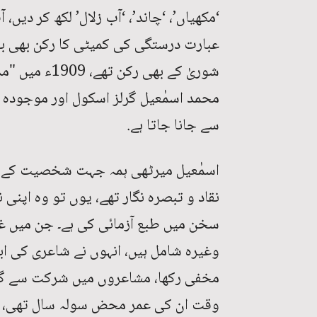
‘مکھیاں’، ‘چاند’، ‘آب زلال’ لکھ کر دی
عبارت درستگی کی کمیٹی کا رکن بھی بن
محمد اسمٰعیل گرلز اسکول اور موجودہ و
سے جانا جاتا ہے.
اسمٰعیل میرٹھی ہمہ جہت شخصیت کے مال
نقاد و تبصرہ نگار تھے، یوں تو وہ اپنی 
سخن میں طبع آزمائی کی ہے۔ جن میں غز
وغیرہ شامل ہیں، انہوں نے شاعری کی اب
مخفی رکھا، مشاعروں میں شرکت سے گ
وقت ان کی عمر محض سولہ سال تھی، ا