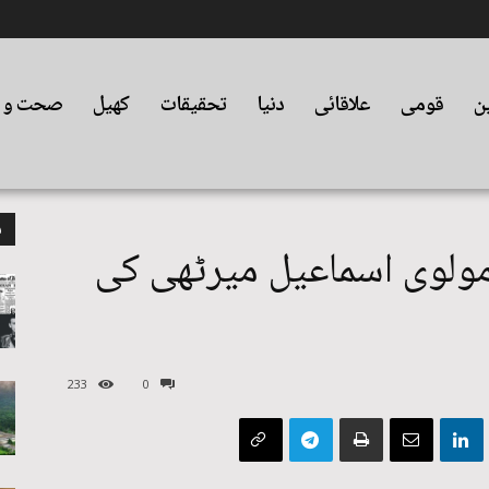
ین
قومی
علاقائی
دنیا
تحقیقات
کھیل
صحت و ت
م
مولوی اسماعیل میرٹھی کی
233
0