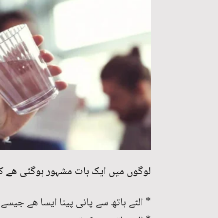
لوگوں میں ایک بات مشہور ہوگئی ھے ک
* الٹے ہاتھ سے پانی پینا ایسا ھے جیس