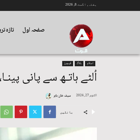
ہفتہ, اگست 8, 2026
صفحہ اول
تازہ تر
اسلام
بلاگ
فیچرز
اُلٹے ہاتـھ سے پانی پینـ
اکتوبر 27, 2024
سیف خان بابر
بانٹیں