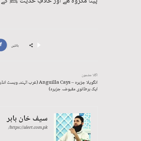
پینا مکروہ ھے اور خلافِ حدیث ﷺ کے ہ
بانٹیں
اگلا مضمون
انگویلا جزیره – Anguilla Cays (غرب الہند، ویسٹ ا
ایک برطانوی مقبوضہ جزیرہ)
سیف خان بابر
https://alert.com.pk/