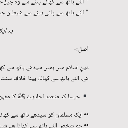
* الٹے ہاتھ سے کھانے پینے سے وہ چیز ح
* الٹے ہاتھ سے پانی پینے سے شیطان جس
یہ ای
اَصل:-
دینِ اسلام میں ہمیں سیدھے ہاتھ سے ک
ھے۔ الٹے ہاتھ سے کھانا، پینا خلافِ سن
جیسا کہ متعدد احادیث ﷺ کا مفہوم
•• ایک مسلمان کو سیدھے ہاتھ سے کھانا 
•• جو شخص الٹے ہاتھ سے کھاتا ھے شیط