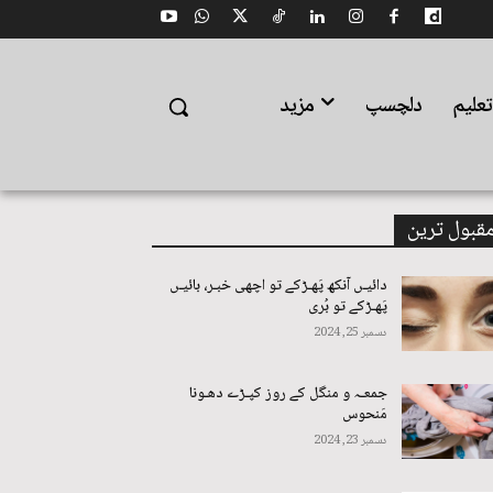
علیم
دلچسپ
مزید
قبول ترین
دائیـں آنکھ پَھـڑکے تو اچھی خبـر، بائیـں
پَھـڑکے تو بُری
دسمبر 25, 2024
جمعـہ و منگل کے روز کپـڑے دھـونا
مَنحوس
دسمبر 23, 2024