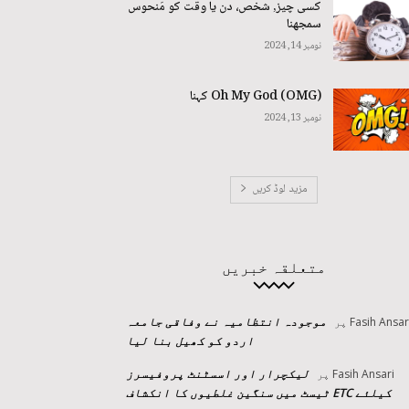
کسی چیز, شخص، دن یا وقت کو مَنحوس
سمجھنا
نومبر 14, 2024
Oh My God (OMG) کہنا
نومبر 13, 2024
مزید لوڈ کریں
متعلقہ خبریں
موجودہ انتظامیہ نے وفاقی جامعہ
Fasih Ansar
پر
اردو کو کھیل بنا لیا
لیکچرار اور اسسٹنٹ پروفیسرز
Fasih Ansari
پر
کیلئے ETC ٹیسٹ میں سنگین غلطیوں کا انکشاف