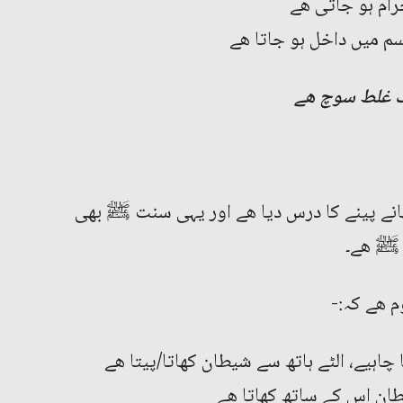
رام ہو جاتی ھے
م میں داخل ہو جاتا ھے
ک غلط سوچ ھے
ھانے پینے کا درس دیا ھے اور یہی سنت ﷺ بھی
ت ﷺ ھے۔
 ھے کہ:-
چاہیے، الٹے ہاتھ سے شیطان کھاتا/پیتا ھے
ان اس کے ساتھ کھاتا ھے