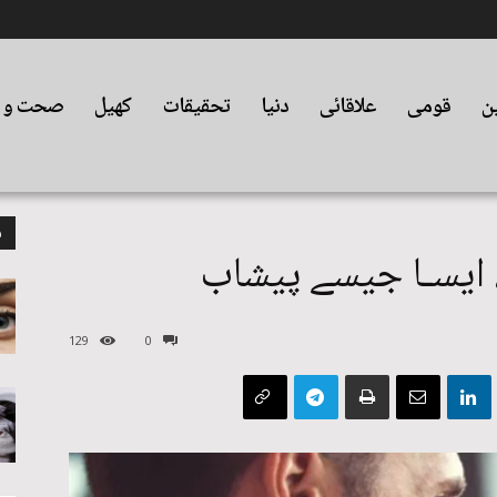
ین
قومی
علاقائی
دنیا
تحقیقات
کھیل
صحت و ت
م
ا، ایسـا جیسے پیشاب
129
0