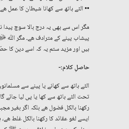
•• الٹے ہاتھ سے کھانا شیطان کا عمل ھے
مگر اس سے بھی یہ درج بالا سوچ پیدا ن
پیشاب پینے کے مترادف ھے۔ مگر اللّٰه 
ہیں اور مزید ستم یہ کہ اسے دین کا حص
حاصلِ کلام:-
الٹے ہاتھ سے کھانے یا پینے سے مسلمانو
تحت الٹے ہاتھ سے کھا یا پی لیا جائے گ
رکھنا بالکل فضول ھے بلکہ اگر بغیر مجب
ایسے لغو عقائد کا رکھنا بالکل غلط ھے، 