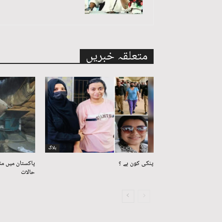
متعلقہ خبریں
بلاگ
پنکی کون ہے ؟
پاکستان میں من
حالات