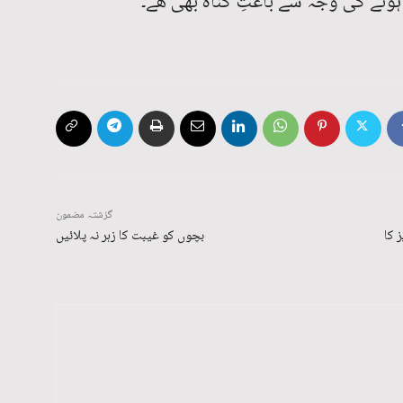
ونے کی وجہ سے باعثِ گناہ بھی ھے۔
گزشتہ مضمون
نڈیز کا
بچوں کو غیبت کا زہر نہ پلائیں