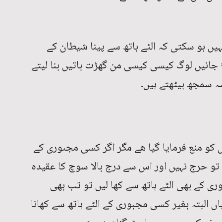
ہیں ہو سکتی کہ الٹے ہاتھ سے پینا شیطان کے
ﷻ جانیں لوگ کیسی کیسی من گھڑت باتیں بنا لیتے
ّہ سمجھ بیٹھتے ہیں۔
ں کو منع فرمایا گیا ھے مگر اگر کسی مجںوری کے
ا تو حرج نہیں اور اس سے درج بالا سوچ کا عقیدہ
وری کے بھی الٹے ہاتھ سے کھا لیں تو تب بھی
ہاں البتہ بغیر کسی مجبوری کے الٹے ہاتھ سے کھانا