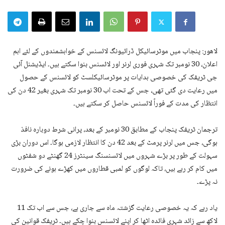
لاھور: پنجاب میں موٹرسائیکل ڈرائیونگ لائسنس کے خواہشمندوں کے لئے اہم
اعلان، 30 نومبر تک شہری فوری لرنر اور لائسنس بنوا سکتے ہیں۔ ایڈیشنل آئی
جی ٹریفک کی خصوصی ہدایات پر موٹرسائیکلسٹ کو لائسنس کے حصول
میں رعایت دی گئی تھی، جس کے تحت اب 30 نومبر تک شہری بغیر 42 دن کی
انتظار کی مدت کے فوراً لائسنس حاصل کر سکتے ہیں۔
ترجمان ٹریفک پنجاب کے مطابق 30 نومبر کے بعد، پرانی شرط دوبارہ نافذ
ہوگی، جس میں لرنر پرمٹ کے بعد 42 دن کا انتظار لازمی ہوگا۔ اس دوران بڑی
سہولت کے طور پر بڑے شہروں میں لائسنسنگ سینٹرز 24 گھنٹے دو شفٹوں
میں کام کر رہے ہیں، تاکہ لوگوں کو لمبی قطاروں میں کھڑے ہونے کی ضرورت
نہ پڑے۔
یاد رہے کہ یہ خصوصی رعایت گزشتہ ماہ سے جاری ہے، جس سے اب تک 11
لاکھ سے زائد شہری فائدہ اٹھا کر اپنے لائسنس بنوا چکے ہیں۔ ٹریفک قوانین کی