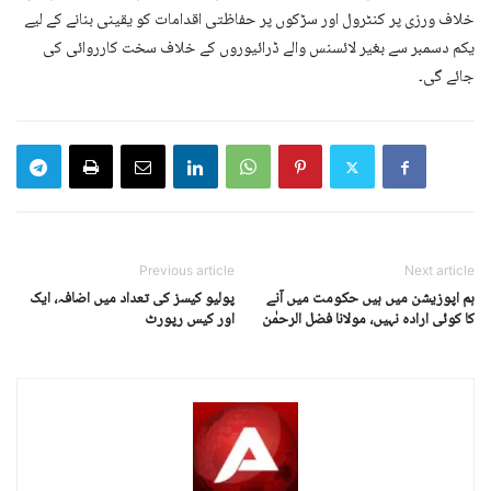
خلاف ورزی پر کنٹرول اور سڑکوں پر حفاظتی اقدامات کو یقینی بنانے کے لیے
یکم دسمبر سے بغیر لائسنس والے ڈرائیوروں کے خلاف سخت کارروائی کی
جائے گی۔
Previous article
Next article
ہم اپوزیشن میں ہیں حکومت میں آنے
پولیو کیسز کی تعداد میں اضافہ، ایک
کا کوئی ارادہ نہیں، مولانا فضل الرحمٰن
اور کیس رپورٹ