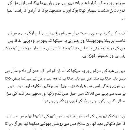
سرزمین پر زندگی گزارنا عام بات نہیں ہے۔ جو یہاں پیدا ہوگا اسے اپنے دل کے
اندر ناقابل شکست ہتھیار اٹھانا ہوگا اور یہ سمجھنا ہوگا کہ آزادی کا راستہ لمبا
ہے۔
آپ لوگوں کے نام میری وصیت یہاں سے شروع ہوتی ہے۔ اس لڑکے سے جس نے
غاصب پر پہلا پتھر پھینکا اور جس نے یہ سیکھا کہ پتھر ہی وہ پہلے الفاظ ہیں
جن کے ذریعہ ہم اپنی بات اس دنیا کو سناسکتے ہیں جو ہمارے زخموں کو دیکھ
رہی ہے اور خاموش کھڑی ہے۔
میں نے غزہ کی سڑکوں پر یہ سیکھا کہ انسان کو اس کی عمر کے ماہ و سال سے
نہیں ناپا جاتا ہے، بلکہ اس سے ناپا جاتا ہے کہ وہ اپنے وطن کے لیے کیا پیش کرتا
ہے۔ میری زندگی اسی سے عبارت تھی، جیل اور جنگیں، تکلیف اور امید۔ میں
نے سب سے پہلے سن 1988 میں جیل میں قدم رکھا اور مجھے عمر قید کی سزا
سنائی گئی، لیکن میں نے ڈر کو قریب پھٹکنے نہیں دیا۔
ان تاریک کوٹھریوں کے اندر میں ہر دیوار میں کھڑکی دیکھتا تھا جس سے دور
کا افق دکھائی دیتا تھا۔ ہر سلاخ میں سے روشنی پھوٹتے دیکھتا تھا جو آزادی کا