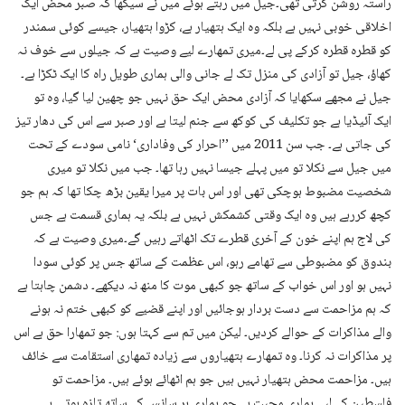
راستہ روشن کرتی تھی۔جیل میں رہتے ہوئے میں نے سیکھا کہ صبر محض ایک
اخلاقی خوبی نہیں ہے بلکہ وہ ایک ہتھیار ہے، کڑوا ہتھیار، جیسے کوئی سمندر
کو قطرہ قطرہ کرکے پی لے۔میری تمھارے لیے وصیت ہے کہ جیلوں سے خوف نہ
کھاؤ، جیل تو آزادی کی منزل تک لے جانی والی ہماری طویل راہ کا ایک ٹکڑا ہے۔
جیل نے مجھے سکھایا کہ آزادی محض ایک حق نہیں جو چھین لیا گیا، وہ تو
ایک آئیڈیا ہے جو تکلیف کی کوکھ سے جنم لیتا ہے اور صبر سے اس کی دھار تیز
کی جاتی ہے۔ جب سن 2011 میں ’’احرار کی وفاداری‘ نامی سودے کے تحت
میں جیل سے نکلا تو میں پہلے جیسا نہیں رہا تھا۔ جب میں نکلا تو میری
شخصیت مضبوط ہوچکی تھی اور اس بات پر میرا یقین بڑھ چکا تھا کہ ہم جو
کچھ کررہے ہیں وہ ایک وقتی کشمکش نہیں ہے بلکہ یہ ہماری قسمت ہے جس
کی لاج ہم اپنے خون کے آخری قطرے تک اٹھاتے رہیں گے۔میری وصیت ہے کہ
بندوق کو مضبوطی سے تھامے رہو، اس عظمت کے ساتھ جس پر کوئی سودا
نہیں ہو اور اس خواب کے ساتھ جو کبھی موت کا منھ نہ دیکھے۔ دشمن چاہتا ہے
کہ ہم مزاحمت سے دست بردار ہوجائیں اور اپنے قضیے کو کبھی ختم نہ ہونے
والے مذاکرات کے حوالے کردیں۔ لیکن میں تم سے کہتا ہوں: جو تمھارا حق ہے اس
پر مذاکرات نہ کرنا۔ وہ تمھارے ہتھیاروں سے زیادہ تمھاری استقامت سے خائف
ہیں۔ مزاحمت محض ہتھیار نہیں ہیں جو ہم اٹھائے ہوئے ہیں۔ مزاحمت تو
فلسطین کے لیے ہماری محبت ہے جو ہماری ہر سانس کے ساتھ تازہ ہوتی ہے۔