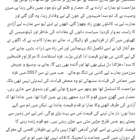
مزاحمت تو ہمارا یہ ارادہ ہے کہ حصار و ظلم کے باوجود ہمیں باقی رہنا ہے۔میری
وصیت ہے کہ تم سدا شہیدوں کے خون کے لیے وفادار رہنا۔ وہ گزر گئے اور
ہمارے لیے یہ کانٹوں بھری راہ چھوڑ گئے۔ انھوں نے اپنے لہو سے ہمارے لیے آزادی
کا راستہ ہم وار کردیا۔ سیاست دانوں کے مفادات کی خاطر اور ڈپلومیسی کے
کھیلوں میں آکر ان قربانیوں کو رائیگاں نہ جانے دو۔ہمارا کام یہ ہے کہ اگلوں نے
جو آغاز کیا ہے اسے تکمیل تک پہنچائیں اور اس راہ سے ذرا نہ ہٹیں، چاہے اس
کے لیے کتنی ہی بھاری قیمت ادا کرنی پڑے۔ غزہ استقامت کا مرکز اور فلسطین
کا سدا دھڑکتا دل پہلے بھی تھا اور آئندہ بھی رہے گا، چاہے یہ وسیع و عریض
سرزمین ہمارے لیے کتنی ہی تنگ ہوجائے۔ جب میں نے سن 2017 میں غزہ
میں حماس کی قیادت سنبھالی تو وہ محض قیادت کی تبدیلی نہیں تھی بلکہ
مزاحمت کا تسلسل تھا جو پتھر سے شروع ہوئی تھی اور بندوق سے جاری رہی۔
حصار میں گھری میری قوم کا درد مجھے روز بے چین کرتا تھا۔ میں جانتا تھا کہ
آزادی کی طرف اٹھنے والا ہمارا ہر قدم قیمت چاہتا ہے۔ لیکن میں تم سے کہے
دیتا ہوں: ہار مان لینے کی قیمت اس سے بہت بڑی ہوگی۔ اس لیے اس زمین سے
چمٹے رہو جس طرح جڑیں مٹی سے جڑی رہتی ہیں۔ جو قوم زندہ رہنے کا
فیصلہ کرلیتی ہے اسے کوئی آندھی اکھاڑ نہیں پاتی ہے۔طوفان اقصی کے معرکے
کے دوران، میں کسی جماعت یا تحریک کا قائد نہیں تھا، میں تو ہر اس