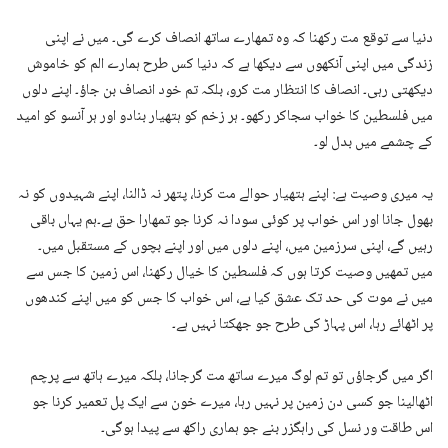
دنیا سے توقع مت رکھنا کہ وہ تمھارے ساتھ انصاف کرے گی۔ میں نے اپنی
زندگی میں اپنی آنکھوں سے دیکھا ہے کہ دنیا کس طرح ہمارے الم کو خاموش
دیکھتی رہی۔ انصاف کا انتظار مت کرو، بلکہ تم خود انصاف بن جاؤ۔ اپنے دلوں
میں فلسطین کا خواب سجاکر رکھو۔ ہر زخم کو ہتھیار بنادو اور ہر آنسو کو امید
کے چشمے میں بدل لو۔
یہ میری وصیت ہے: اپنے ہتھیار حوالے مت کرنا، پتھر نہ ڈالنا، اپنے شہیدوں کو نہ
بھول جانا اور اس خواب پر کوئی سودا نہ کرنا جو تمھارا حق ہے۔ہم یہاں باقی
رہیں گے، اپنی سرزمین میں، اپنے دلوں میں اور اپنے بچوں کے مستقبل میں۔
میں تمھیں وصیت کرتا ہوں کہ فلسطین کا خیال رکھنا، اس زمین کا جس سے
میں نے موت کی حد تک عشق کیا ہے، اس خواب کا جس کو میں اپنے کندھوں
پر اٹھائے رہا، اس پہاڑ کی طرح جو جھکتا نہیں ہے۔
اگر میں گرجاؤں تو تم لوگ میرے ساتھ مت گرجانا، بلکہ میرے ہاتھ سے پرچم
اٹھالینا جو کسی دن زمین پر نہیں رہا، میرے خون سے ایک پل تعمیر کرنا جو
اس طاقت ور نسل کی راہگزر بنے جو ہماری راکھ سے پیدا ہوگی۔