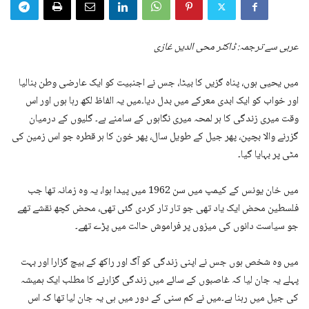
عربی سے ترجمہ: ڈاکٹر محی الدین غازی
میں یحیی ہوں، پناہ گزیں کا بیٹا، جس نے اجنبیت کو ایک عارضی وطن بنالیا
اور خواب کو ایک ابدی معرکے میں بدل دیا۔میں یہ الفاظ لکھ رہا ہوں اور اس
وقت میری زندگی کا ہر لمحہ میری نگاہوں کے سامنے ہے۔ گلیوں کے درمیان
گزرنے والا بچپن، پھر جیل کے طویل سال، پھر خون کا ہر قطرہ جو اس زمین کی
مٹی پر بہایا گیا۔
میں خان یونس کے کیمپ میں سن 1962 میں پیدا ہوا، یہ وہ زمانہ تھا جب
فلسطین محض ایک یاد تھی جو تار تار کردی گئی تھی، محض کچھ نقشے تھے
جو سیاست دانوں کی میزوں پر فراموش حالت میں پڑے تھے۔
میں وہ شخص ہوں جس نے اپنی زندگی کو آگ اور راکھ کے بیچ گزارا اور بہت
پہلے یہ جان لیا کہ غاصبوں کے سائے میں زندگی گزارنے کا مطلب ایک ہمیشہ
کی جیل میں رہنا ہے۔میں نے کم سنی کے دور میں ہی یہ جان لیا تھا کہ اس