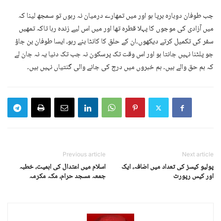
جب طوفان دوبارہ برپا ہو اور میں تمھارے درمیان نہ رہوں تو سمجھ لینا کہ
میں آزادی کی موجوں کا پہلا قطرہ تھا اور میں اس لیے زندہ رہا تاکہ تمھیں
سفر کی تکمیل کرتے دیکھوں۔ان کے حلق کا کانٹا بنے رہو، ایسا طوفان بن جاؤ
جو پلٹنا نہیں جانتا ہو اور اس وقت تک پرسکون نہ جب تک دنیا یہ نہ جان لے
کہ ہم حق والے ہیں۔ ہم خبروں میں درج کی جانے والی گنتیاں نہیں ہیں۔
Previous article
Next article
پولیو کیسز کی تعداد میں اضافہ، ایک
اسلام میں اعتدال کی اہمیت، خطبہ
اور کیس رپورٹ
جمعہ مسجد حرام، مکہ مکرمہ