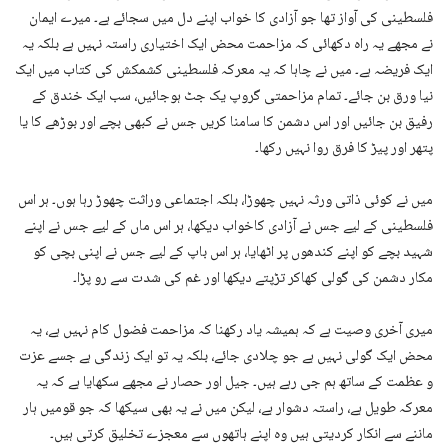
فلسطینی کی آواز تھا جو آزادی کا خواب اپنے دل میں سجائے ہے۔ میرے ایمان
نے مجھے یہ راہ دکھائی کہ مزاحمت محض ایک اختیاری راستہ نہیں ہے بلکہ یہ
ایک فریضہ ہے۔ میں نے چاہا کہ یہ معرکہ فلسطینی کشمکش کی کتاب میں ایک
نیا ورق بن جائے۔ تمام مزاحمتی گروپ یک جٹ ہوجائیں، سب ایک خندق کے
رفیق بن جائیں اور اس دشمن کا سامنا کریں جس نے کبھی بچے اور بوڑھے کا یا
پتھر اور پیڑ کا فرق روا نہیں رکھا۔
میں نے کوئی ذاتی ورثہ نہیں چھوڑا، بلکہ اجتماعی وراثت چھوڑ رہا ہوں۔ ہر اس
فلسطینی کے لیے جس نے آزادی کاخواب دیکھا، ہر اس ماں کے لیے جس نے اپنے
شہید بچے کو اپنے کندھوں پر اٹھایا، ہر اس باپ کے لیے جس نے اپنی بچی کو
مکار دشمن کی گولی کھاکر تڑپتے دیکھا اور غم کی شدت سے رو پڑا۔
میری آخری وصیت ہے کہ ہمیشہ یاد رکھنا کہ مزاحمت فضول کام نہیں ہے، یہ
محض ایک گولی نہیں ہے جو چلادی جائے، بلکہ یہ تو ایک زندگی ہے جسے عزت
و عظمت کے ساتھ ہم جی رہے ہیں۔ جیل اور حصار نے مجھے سکھایا ہے کہ یہ
معرکہ طویل ہے، راستہ دشوار ہے، لیکن میں نے یہ بھی سیکھا کہ جو قومیں ہار
ماننے سے انکار کردیتی ہیں وہ اپنے ہاتھوں سے معجزے تخلیق کرتی ہیں۔