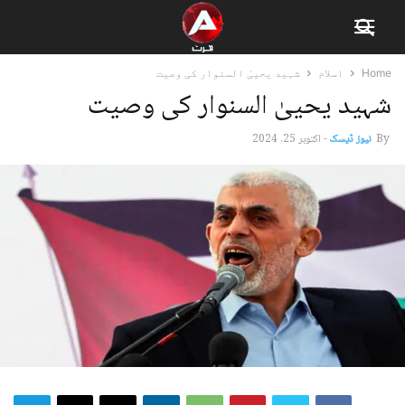
Home
اسلام
شہید یحییٰ السنوار کی وصیت
شہید یحییٰ السنوار کی وصیت
By
نیوز ڈیسک
-
اکتوبر 25, 2024