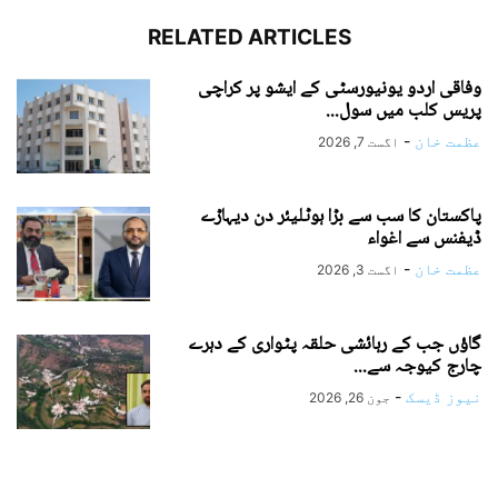
RELATED ARTICLES
وفاقی اردو یونیورسٹی کے ایشو پر کراچی
پریس کلب میں سول...
عظمت خان
-
اگست 7, 2026
پاکستان کا سب سے بڑا ہوٹلیئر دن دیہاڑے
ڈیفنس سے اغواء
عظمت خان
-
اگست 3, 2026
گاؤں جب کے رہائشی حلقہ پٹواری کے دہرے
چارج کیوجہ سے...
نیوز ڈیسک
-
جون 26, 2026