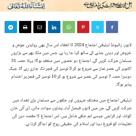
لاہور: رائیونڈ تبلیغی اجتماع 2024 کا انعقاد اس سال بھی روایتی جوش و
خروش اور دینی جذبے کے ساتھ کیا جا رہا ہے، جس میں ملک بھر سے ہزاروں
مسلمان شرکت کریں گے۔ اجتماع دو حصوں میں منعقد ہوگا: پہلا حصہ 31
اکتوبر کی عصر نماز سے شروع ہو کر 3 نومبر کی فجر تک جاری رہے گا، جبکہ
دوسرا حصہ 7 نومبر کی عصر سے شروع ہو کر 10 نومبر کی فجر پر اختتام
پذیر ہوگا۔
تبلیغی اجتماع میں مختلف شہروں اور حلقوں سے مسلمان بڑی تعداد میں
شرکت کریں گے، جن میں لاہور، فیصل آباد، پشاور، سوات، ماتن، ڈی آئی خان،
کوئٹہ اور کراچی جیسے اہم حلقے شامل ہیں۔ اس اجتماع کا مقصد دین کی
تعلیمات کو فروغ دینا اور اسلام کی حقیقی روح کو اجاگر کرنا ہے۔