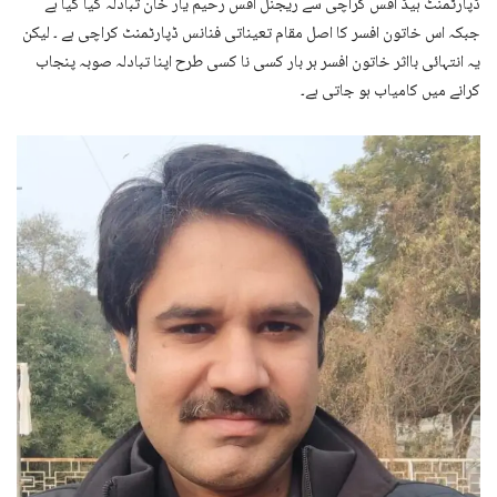
ڈپارٹمنٹ ہیڈ آفس کراچی سے ریجنل آفس رحیم یار خان تبادلہ کیا گیا ہے
جبکہ اس خاتون افسر کا اصل مقام تعیناتی فنانس ڈپارٹمنٹ کراچی ہے ۔ لیکن
یہ انتہائی بااثر خاتون افسر ہر بار کسی نا کسی طرح اپنا تبادلہ صوبہ پنجاب
کرانے میں کامیاب ہو جاتی ہے۔