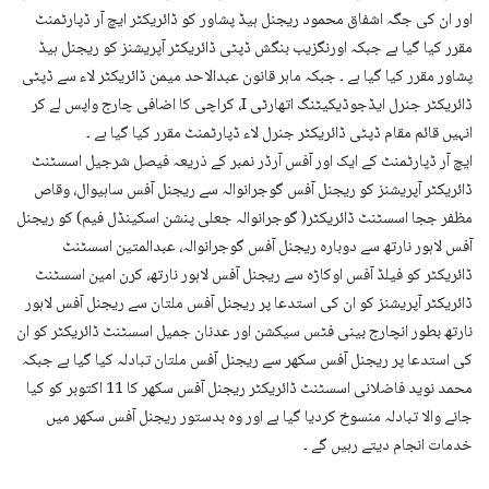
اور ان کی جگہ اشفاق محمود ریجنل ہیڈ پشاور کو ڈائریکٹر ایچ آر ڈپارٹمنٹ
مقرر کیا گیا ہے جبکہ اورنگزیب بنگش ڈپٹی ڈائریکٹر آپریشنز کو ریجنل ہیڈ
پشاور مقرر کیا گیا ہے ۔ جبکہ ماہر قانون عبدالاحد میمن ڈائریکٹر لاء سے ڈپٹی
ڈائریکٹر جنرل ایڈجوڈیکیٹنگ اتھارٹی I، کراچی کا اضافی چارج واپس لے کر
انہیں قائم مقام ڈپٹی ڈائریکٹر جنرل لاء ڈپارٹمنٹ مقرر کیا گیا ہے ۔
ایچ آر ڈپارٹمنٹ کے ایک اور آفس آرڈر نمبر کے ذریعہ فیصل شرجیل اسسٹنٹ
ڈائریکٹر آپریشنز کو ریجنل آفس گوجرانوالہ سے ریجنل آفس ساہیوال، وقاص
مظفر ججا اسسٹنٹ ڈائریکٹر( گوجرانوالہ جعلی پنشن اسکینڈل فیم) کو ریجنل
آفس لاہور نارتھ سے دوبارہ ریجنل آفس گوجرانوالہ، عبدالمتین اسسٹنٹ
ڈائریکٹر کو فیلڈ آفس اوکاڑہ سے ریجنل آفس لاہور نارتھ، کرن امین اسسٹنٹ
ڈائریکٹر آپریشنز کو ان کی استدعا پر ریجنل آفس ملتان سے ریجنل آفس لاہور
نارتھ بطور انچارج بینی فٹس سیکشن اور عدنان جمیل اسسٹنٹ ڈائریکٹر کو ان
کی استدعا پر ریجنل آفس سکھر سے ریجنل آفس ملتان تبادلہ کیا گیا ہے جبکہ
محمد نوید فاضلانی اسسٹنٹ ڈائریکٹر ریجنل آفس سکھر کا 11 اکتوبر کو کیا
جانے والا تبادلہ منسوخ کردیا گیا ہے اور وہ بدستور ریجنل آفس سکھر میں
خدمات انجام دیتے رہیں گے ۔