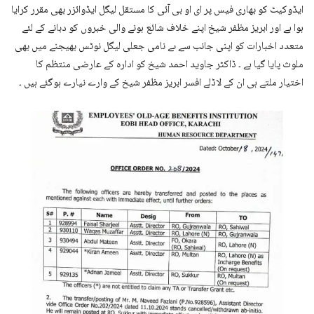
ایڈوکیٹ کو بھاری فیس پر ای او بی آئی کا مستقل لیگل ایڈوائزر بھی مقرر کرایا
ہوا ہے اور ابریز مظفر شیخ اپنے خلاف شائع ہونے والی خبروں کو دبانے کے لئے
متعدد اخبارات کو اپنی جانب سے ںے نامی جعلی لیگل نوٹس بھیجنے میں بھی
ملوث پایا گیا ہے ۔ ڈاکٹر جاوید احمد شیخ کو ادارہ کے عارضی منتظم کا
اختیار ملتے ہی ان کے لاڈلے افسر ابریز مظفر شیخ کے وارے نیارے ہوگئے ہیں ۔