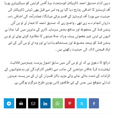
دریں اثناء صدیق احمد ڈائریکٹر انوسٹمنٹ ہیڈ آفس کراچی کو سیکریٹری بورڈ
آف ٹرسٹیز کا اضافی چارج دیا گیا ہے وہ اس سے قبل بھی ڈپٹی ڈائریکٹر کی
حیثیت سے بورڈ آف ٹرسٹیز کے افسر برائے میٹنگ/ عملدرآمد کی اضافی ذمہ
داریاں انجام دے رہے تھے ۔ واضح رہے کہ صدیق احمد کا شمار ای او بی آئی
پنشن فنڈ کی محفوظ اور منافع بخش سرمایہ کاری کے ماہرین میں کیا جاتا ہے
انہوں نے اپنی غیر معمولی پیشہ ورانہ صلاحیتوں کا مظاہرہ کرتے ہوئے ای او بی
پنشن فنڈ کو بیحد مضبوط اور مستحکم بنادیا ہے اور وہ ای او بی آئی کے لئے
ایک قیمتی اثاثہ کی حیثیت رکھتے ہیں ۔
ذرائع کا دعویٰ ہے کہ ای او بی آئی میں سابق اصول پرست چیئرمین فلائیٹ
لیفٹیننٹ (ر) خاقان مرتضیٰ کی جانب سے ناقص کارکردگی اور بدعنوانیوں کے
الزامات کے تحت ہٹائے جانے والے مزید بااثر افسران کے ان کے من پسند عہدوں
تبادلے متوقع ہیں جس کے لئے طاقتور لابی پوری طرح سرگرم ہوگئی ہے۔