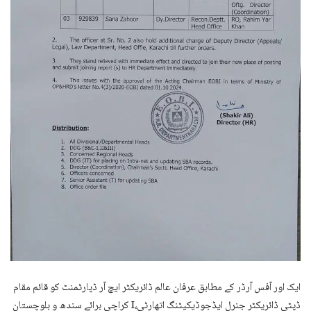
ایک اور آفس آرڈر کے مطابق عرفان عالم ڈائریکٹر ایچ آر ڈپارٹمنٹ کو قائم مقام
ڈپٹی ڈائریکٹر جنرل ایڈجوڈیکیٹنگ اتھارٹی،I کراچی برائے سندھ و بلوچستان