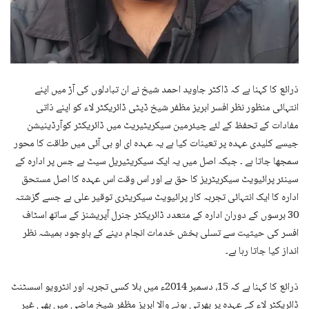
ذرائع کا کہنا ہے کہ ڈاکٹر جاوید احمد شیخ نے ان تبادلوں کی آڑ میں اپنے
انتہائی منظور نظر افسر ابریز مظفر شیخ ڈپٹی ڈائریکٹر لاء کو اپنے ذاتی
مفادات کے تحفظ کے لئے چیئرمین سیکریٹیریٹ میں ڈائریکٹر کوآرڈینیشن
جیسے کلیدی عہدہ پر تعینات کیا ہے یہ عہدہ ای او بی آئی میں طاقت کا محور
سمجھا جاتا ہے ۔ جبکہ اصل میں یہ ایک سیکریٹیریل سیٹ ہے جس پر ادارہ کے
سینئر پرائیویٹ سیکریٹریز کا حق ہے اور اس وقت اس عہدہ کا اصل مستحق
ادارہ کا ایک انتہائی تجربہ کار پرائیویٹ سیکریٹری توقیر علی ہے جسے گزشتہ
30 برسوں کے دوران ادارہ کے متعدد ڈائریکٹر جنرل آپریشنز کے ساتھ اسٹاف
افسر کی حیثیت سے تسلی بخش خدمات انجام دینے کے باوجود ہمیشہ نظر
انداز کیا جاتا رہا ہے۔
ذرائع کا کہنا ہے کہ 15، دسمبر 2014ء میں بلا کسی تجربہ اور انٹرویو اسسٹنٹ
ڈائریکٹر لاء کے عہدہ پر بھرتی ہونے والا ابریز مظفر شیخ ماضی میں بھی غیر