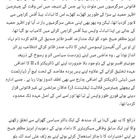
قانونی سرگرمیوں میں ملوث رہا ہے جس کے نتیجہ میں اس وقت کے چیئرمین
اظہر حمید نے سزا کے طور پر کھڑے کھڑے اس کا تبادلہ ہیڈ آفس کراچی سے
لاہور کردیا تھا۔ لیکن وہ پھر بھی اپنی منفی سرگرمیوں باز نہ آیا اور اظہر حمید
کے جاتے ہی اپنا تبادلہ واپس ہیڈ آفس کراچی کرانے میں کامیاب ہو گیا تھا۔
ابریز مظفر شیخ خود کو ایک متنازعہ افسر طاہر صدیق کی قائم کردہ نام نہاد
ای او بی آئی آفیسرز ایسوسی ایشن کا نائب صدر ظاہر کرکے انتظامیہ پر اثر
انداز ہوتا ہے ۔ وہ ماضی میں اپنے زبردست سیاسی اثر و رسوخ کے ذریعہ
جونیئر افسر ہونے کے باوجود بلا ضرورت اپنے لئے ڈائریکٹر لاء II کا اضافی
عہدہ تخلیق کرانے کے علاوہ اپنے پس پردہ مقاصد کے تحت ایچ آر ڈپارٹمنٹ
میں ڈپٹی ڈائریکٹر کے اضافی چارج سے بھی لطف اندوز ہوتا رہا ہے ۔ جسے ادارہ
کے پچھلے چیئرمین فلائیٹ لیفٹیننٹ (ر) خاقان مرتضیٰ نے غیر قانونی قرار
دیتے ہوئے فوری طور واپس لے لیا تھا اور اسے اس کے اصل عہدہ تک محدود
کردیا تھا۔
ذرائع کا یہ بھی کہنا ہے کہ سندھ کے ایک بااثر سیاسی گھرانے سے تعلق رکھنے
والا اور ایک سابق وفاقی سیکریٹری کا داماد ہونے کے دعویدار ابریز مظفر شیخ
نے اپنے اختیارات کا ناجائز استعمال کرتے ہوئے اپنے ہم زلف علی اسد اللہ بلو