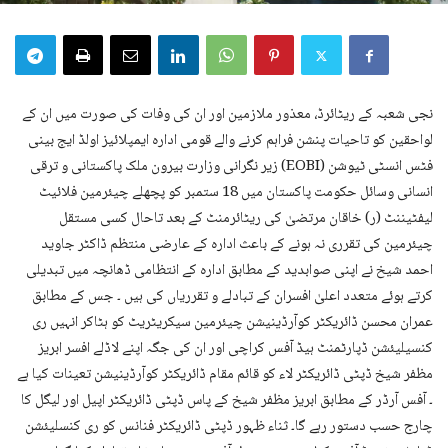
نجی شعبہ کے ریٹائرڈ، معذور ملازمین اور ان کی وفات کی صورت میں ان کے
لواحقین کو تاحیات پنشن فراہم کرنے والے قومی ادارہ ایمپلائیز اولڈ ایج بینی
فٹس انسٹی ٹیوشن (EOBI) زیر نگرانی وزارت بیرون ملک پاکستانی و ترقی
انسانی وسائل حکومت پاکستان میں 18 ستمبر کو پچھلے چیئرمین فلائیٹ
لیفٹیننٹ (ر) خاقان مرتضیٰ کی ریٹائرمنٹ کے بعد تاحال کسی مستقل
چیئرمین کی تقرری نہ ہونے کے باعث ادارہ کے عارضی منتظم ڈاکٹر جاوید
احمد شیخ نے اپنی صوابدید کے مطابق ادارہ کے انتظامی ڈھانچہ میں تبدیلی
کرتے ہوئے متعدد اعلیٰ افسران کے تبادلے و تقرریاں کی ہیں ۔ جس کے مطابق
عمران محسن ڈائریکٹر کوآرڈینیشن چیئرمین سیکریٹریٹ کو ہٹاکر انہیں ری
کنسیلیئشن ڈپارٹمنٹ ہیڈ آفس کراچی اور ان کی جگہ اپنے لاڈلے افسر ابریز
مظفر شیخ ڈپٹی ڈائریکٹر لاء کو قائم مقام ڈائریکٹر کوآرڈینیشن تعینات کیا ہے
۔ آفس آرڈر کے مطابق ابریز مظفر شیخ کے پاس ڈپٹی ڈائریکٹر اپیل اور لیگل کا
چارج حسب دستور رہے گا۔ ثناء ظہور ڈپٹی ڈائریکٹر فنانس کو ری کنسلیئشن