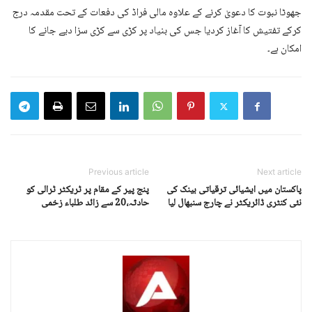
جھوٹا نبوت کا دعویٰ کرنے کے علاوہ مالی فراڈ کی دفعات کے تحت مقدمہ درج
کرکے تفتیش کا آغاز کردیا جس کی بنیاد پر کڑی سے کڑی سزا دیے جانے کا
امکان ہے۔
Previous article
Next article
پاکستان میں ایشیائی ترقیاتی بینک کی
پنج پیر کے مقام پر ٹریکٹر ٹرالی کو
نئی کنٹری ڈائریکٹر نے چارج سنبھال لیا
حادثہ،20 سے زائد طلباء زخمی