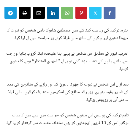
انقرہ: ترکیہ کی ریاست کیناکلے میں مصطفیٰ شابوک نامی شخص کو نبوت کا
جھوٹا دعویٰ اور لوگوں کے ساتھ مالی فراڈ کرنے پر حراست میں لے لیا گیا۔
العربیہ نیوز کے مطابق اس شخص نے پہلے اپنا علیحدہ ایک گروپ بنایا اور جب
اسے ماننے والوں کی تعداد بڑھ گئی تو پہلے ’’المھدی المنتظر‘‘ ہونے کا دعویٰ
کردیا۔
بعد ازاں اس شخص نے نبوت کا جھوٹا دعویٰ کیا اور زلزلے کے متاثرین کی مدد
کے نام پر رقوم بٹوری۔ پھر زائد منافع کی اسکیمیں متعارف کرائیں۔ مالی فراڈ
سامنے آنے پر روپوش ہوگیا۔
تاہم ترکیہ کی پولیس اس ملعون شخص کو حراست میں لینے میں کامیاب
ہوگئی اس کے 15 قریبی ایجنٹوں کو بھی مختلف مقامات سے گرفتار کرلیا گیا۔